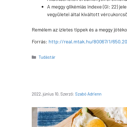
A meggy glikémiás indexe (GI: 22) je
vegyületei által kiváltott vércukorc
Remélem az ízletes tippek és a meggy jóték
Forrás:
http://real.mtak.hu/80067/1/650.2
Kategória
Tudástár
2022. június 10.
Szerző:
Szabó Adrienn