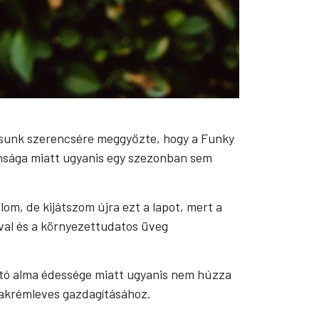
kusunk szerencsére meggyőzte, hogy a Funky
onsága miatt ugyanis egy szezonban sem
om, de kijátszom újra ezt a lapot, mert a
val és a környezettudatos üveg
ható alma édessége miatt ugyanis nem húzza
lakrémleves gazdagításához.