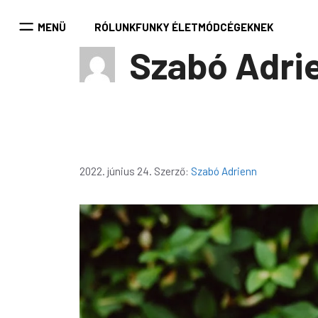
Kilépés
a
MENÜ
RÓLUNK
FUNKY ÉLETMÓD
CÉGEKNEK
tartalomba
Szabó Adri
2022. június 24.
Szerző:
Szabó Adrienn