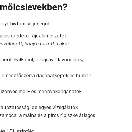
yümölcslevekben?
nyt hívtam segítségül.
dásos eredetű fájdalomérzetet,
azolódott, hogy a túlzott fizikai
rillil-alkohol, ellagsav, flavonoidok,
 az emésztőszervi daganatsejtek és humán
 bizonyos mell- és méhnyakdaganatok
változatosság, de egyes vizsgálatok
amóca, a málna és a piros ribiszke átlagos
és LDL szintjét.