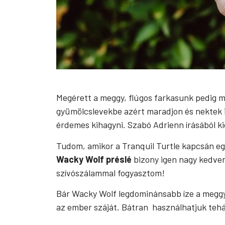
Megérett a meggy, flúgos farkasunk pedig m
gyümölcslevekbe azért maradjon és nektek 
érdemes kihagyni. Szabó Adrienn írásából ki
Tudom, amikor a Tranquil Turtle kapcsán egy
Wacky Wolf préslé
bizony igen nagy kedven
szívószálammal fogyasztom!
Bár Wacky Wolf legdominánsabb íze a meggy,
az ember száját. Bátran használhatjuk tehá