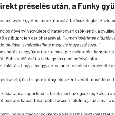
direkt préselés után, a Funky g
Semmelweis Egyetem munkatársai által összefoglalt közlemé
enolos növényi vegyületek) hatékonyan csökkentik a gyulla
ő az ibuprofen gátlóhatásával.
“Humán kísérletek alapján ig
kialakulása is mérsékelhető meggylé fogyasztásával.”
hatású vegyületet tartalmaz (pl.: melatonin, kempferol, pe
l több stabilitását a feldolgozás nem befolyásolta.
zt találták, hogy a meggy antocianin tartalma mérsékelte
.
 (genisztein) ösztrogén-antagonistaként védőhatású lehet
ikiáltani a superfood listáról, mert az egészség kulcsa a 
tioxidáns kapacitása többszörösen felülmúlja az alma, a sz
ható, hogy a meggy csökkenti a vérplazma összkoleszterin 