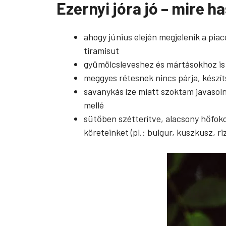
Ezernyi jóra jó – mire 
ahogy június elején megjelenik a pia
tiramisut
gyümölcsleveshez és mártásokhoz is k
meggyes rétesnek nincs párja, készí
savanykás íze miatt szoktam javasol
mellé
sütőben szétterítve, alacsony hőfok
köreteinket (pl.: bulgur, kuszkusz, ri