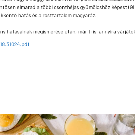
lentősen elmarad a többi csonthéjas gyümölcshöz képest (GI
sökkentő hatás és a rosttartalom magyaráz.
ony hatásainak megismerése után, már ti is annyira várját
018.31024.pdf