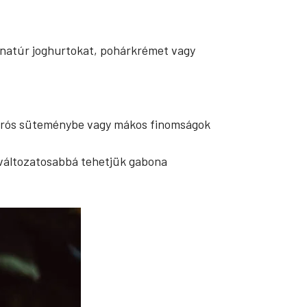
 a natúr joghurtokat, pohárkrémet vagy
 túrós süteménybe vagy mákos finomságok
l változatosabbá tehetjük gabona