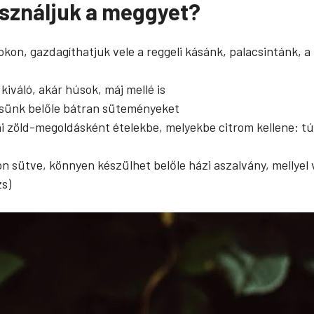
használjuk a meggyet?
cokon, gazdagíthatjuk vele a reggeli kásánk, palacsintánk,
iváló, akár húsok, máj mellé is
tsünk belőle bátran süteményeket
ni zöld-megoldásként ételekbe, melyekbe citrom kellene:
on sütve, könnyen készülhet belőle házi aszalvány, mellye
zs)