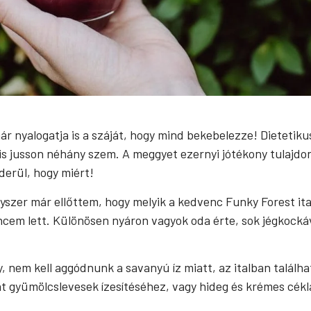
ár nyalogatja is a száját, hogy mind bekebelezze! Dieteti
is jusson néhány szem. A meggyet ezernyi jótékony tulajd
derül, hogy miért!
szer már ellőttem, hogy melyik a kedvenc Funky Forest ital
cem lett. Különösen nyáron vagyok oda érte, sok jégkocká
 nem kell aggódnunk a savanyú íz miatt, az italban talál
t gyümölcslevesek ízesítéséhez, vagy hideg és krémes cék