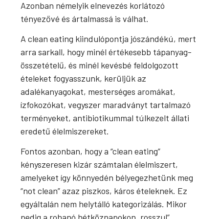
Azonban némelyik elnevezés korlátozó
tényezővé és ártalmassá is válhat.
A clean eating kiindulópontja jószándékú, mert
arra sarkall, hogy minél értékesebb tápanyag-
összetételű, és minél kevésbé feldolgozott
ételeket fogyasszunk, kerüljük az
adalékanyagokat, mesterséges aromákat,
ízfokozókat, vegyszer maradványt tartalmazó
terményeket, antibiotikummal túlkezelt állati
eredetű élelmiszereket.
Fontos azonban, hogy a “clean eating”
kényszeresen kizár számtalan élelmiszert,
amelyeket így könnyedén bélyegezhetünk meg
“not clean” azaz piszkos, káros ételeknek. Ez
egyáltalán nem helytálló kategorizálás. Mikor
pedig a rohanó hétköznapokon „rosszul”