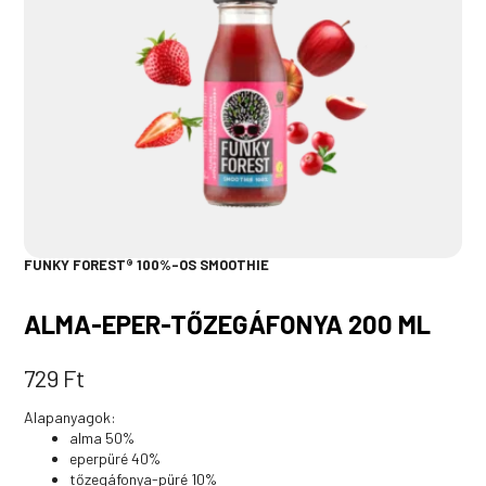
FUNKY FOREST® 100%-OS SMOOTHIE
ALMA-EPER-TŐZEGÁFONYA 200 ML
729
Ft
Alapanyagok:
alma 50%
eperpüré 40%
tőzegáfonya-püré 10%