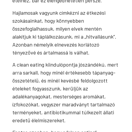
ételhez, bár ez elengedhetetlen persze.
Hajlamosak vagyunk címkézni az étkezési
szokásainkat, hogy könnyebben
összefoglalhassuk, milyen elvek mentén
alakítjuk ki táplálkozásunk, mi a „hitvallásunk”.
Azonban némelyik elnevezés korlátozó
tényezővé és ártalmassá is válhat.
A clean eating kiindulópontja jószándékú, mert
arra sarkall, hogy minél értékesebb tápanyag-
összetételű, és minél kevésbé feldolgozott
ételeket fogyasszunk, kerüljük az
adalékanyagokat, mesterséges aromákat,
ízfokozókat, vegyszer maradványt tartalmazó
terményeket, antibiotikummal túlkezelt állati
eredetű élelmiszereket.