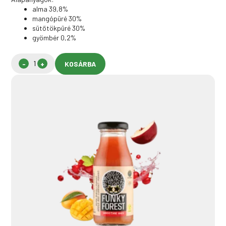
alma 39,8%
mangópüré 30%
sütőtökpüré 30%
gyömbér 0,2%
KOSÁRBA