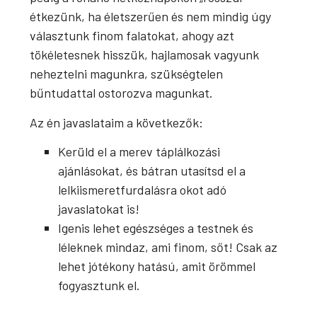
étkezünk, ha életszerűen és nem mindig úgy
választunk finom falatokat, ahogy azt
tökéletesnek hisszük, hajlamosak vagyunk
neheztelni magunkra, szükségtelen
bűntudattal ostorozva magunkat.
Az én javaslataim a következők:
Kerüld el a merev táplálkozási
ajánlásokat, és bátran utasítsd el a
lelkiismeretfurdalásra okot adó
javaslatokat is!
Igenis lehet egészséges a testnek és
léleknek mindaz, ami finom, sőt! Csak az
lehet jótékony hatású, amit örömmel
fogyasztunk el.