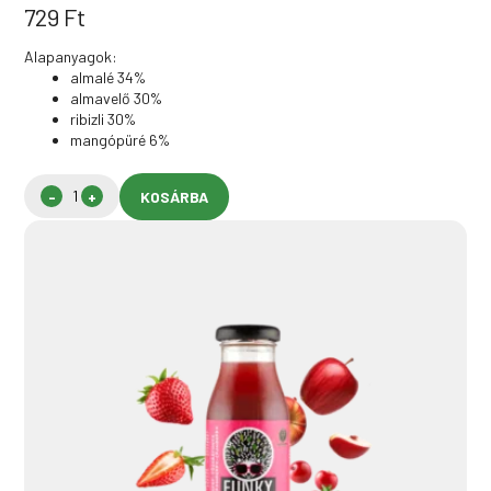
729
Ft
Alapanyagok:
almalé 34%
almavelő 30%
ribizli 30%
mangópüré 6%
KOSÁRBA