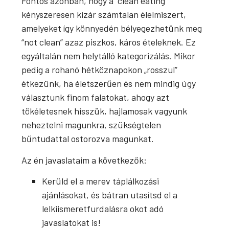
Fontos azonban, hogy a “clean eating”
kényszeresen kizár számtalan élelmiszert,
amelyeket így könnyedén bélyegezhetünk meg
“not clean” azaz piszkos, káros ételeknek. Ez
egyáltalán nem helytálló kategorizálás. Mikor
pedig a rohanó hétköznapokon „rosszul”
étkezünk, ha életszerűen és nem mindig úgy
választunk finom falatokat, ahogy azt
tökéletesnek hisszük, hajlamosak vagyunk
neheztelni magunkra, szükségtelen
bűntudattal ostorozva magunkat.
Az én javaslataim a következők:
Kerüld el a merev táplálkozási
ajánlásokat, és bátran utasítsd el a
lelkiismeretfurdalásra okot adó
javaslatokat is!