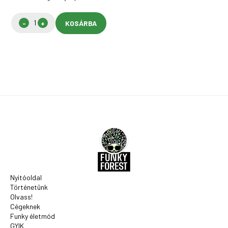
KOSÁRBA
Nyitóoldal
Történetünk
Olvass!
Cégeknek
Funky életmód
GYIK