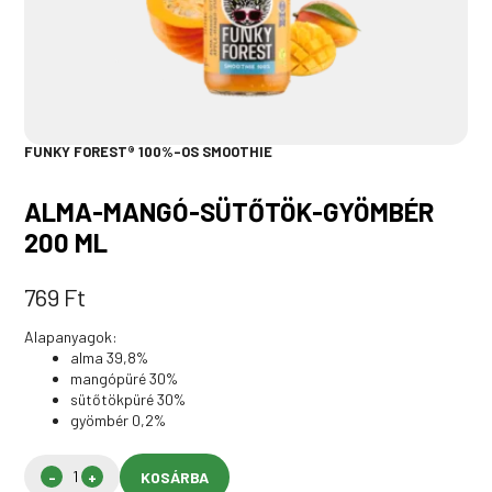
FUNKY FOREST® 100%-OS SMOOTHIE
ALMA-MANGÓ-SÜTŐTÖK-GYÖMBÉR
200 ML
769
Ft
Alapanyagok:
alma 39,8%
mangópüré 30%
sütőtökpüré 30%
gyömbér 0,2%
KOSÁRBA