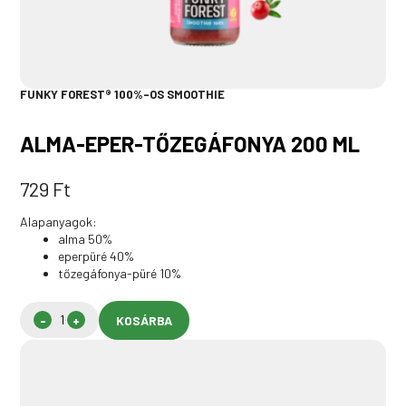
FUNKY FOREST® 100%-OS SMOOTHIE
ALMA-EPER-TŐZEGÁFONYA 200 ML
729
Ft
Alapanyagok:
alma 50%
eperpüré 40%
tőzegáfonya-püré 10%
KOSÁRBA