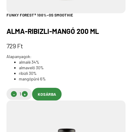
FUNKY FOREST® 100%-OS SMOOTHIE
ALMA-RIBIZLI-MANGÓ 200 ML
729
Ft
Alapanyagok:
almalé 34%
almavelő 30%
ribizli 30%
mangópüré 6%
KOSÁRBA