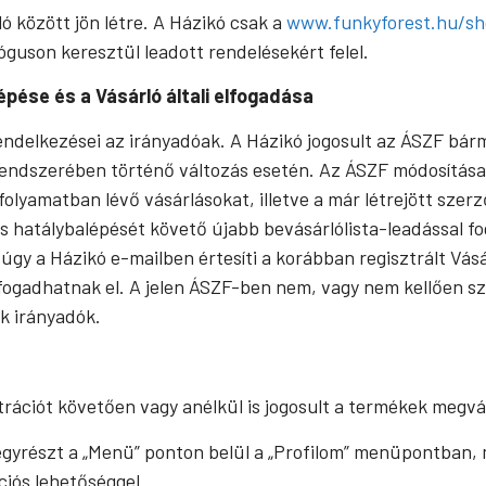
ó között jön létre. A Házikó csak a
www.funkyforest.hu/s
óguson keresztül leadott rendelésekért felel.
épése és a Vásárló általi elfogadása
rendelkezései az irányadóak. A Házikó jogosult az ÁSZF bá
 rendszerében történő változás esetén. Az ÁSZF módosítása 
 folyamatban lévő vásárlásokat, illetve a már létrejött sze
ás hatálybalépését követő újabb bevásárlólista-leadással f
gy a Házikó e-mailben értesíti a korábban regisztrált Vásá
l fogadhatnak el. A jelen ÁSZF-ben nem, vagy nem kellően s
k irányadók.
ztrációt követően vagy anélkül is jogosult a termékek megvá
: egyrészt a „Menü” ponton belül a „Profilom” menüpontban,
ciós lehetőséggel.