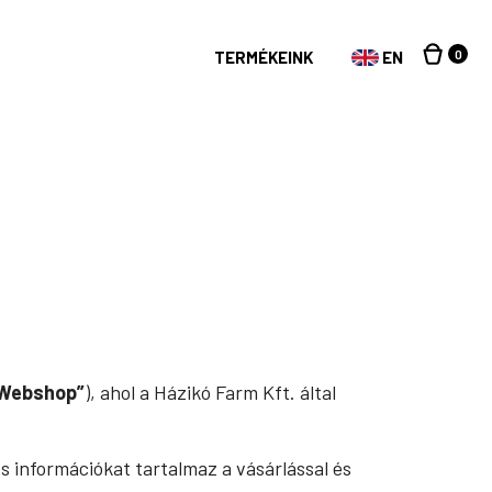
0
TERMÉKEINK
EN
Webshop”
), ahol a Házikó Farm Kft. által
s információkat tartalmaz a vásárlással és