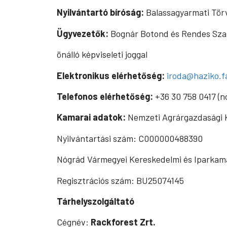
Nyilvántartó bíróság:
Balassagyarmati Tör
Ügyvezetők:
Bognár Botond és Rendes Sza
önálló képviseleti joggal
Elektronikus elérhetőség:
iroda@haziko.
Telefonos elérhetőség:
+36 30 758 0417 (n
Kamarai adatok:
Nemzeti Agrárgazdasági
Nyilvántartási szám: C000000488390
Nógrád Vármegyei Kereskedelmi és Iparkam
Regisztrációs szám: BU25074145
Tárhelyszolgáltató
Cégnév:
Rackforest Zrt.