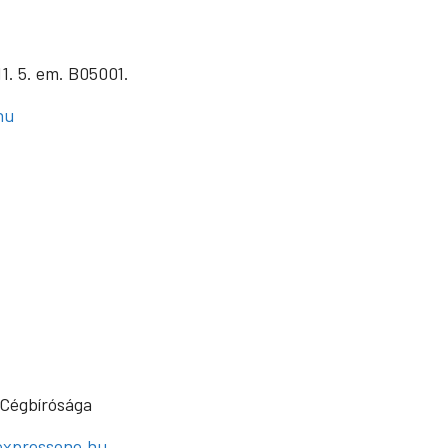
1. 5. em. B05001.
hu
 Cégbírósága
expressone.hu