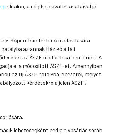
hop
oldalon, a cég logójával és adataival jól
rmely időpontban történő módosítására
hatályba az annak Házikó általi
rződéseket az ÁSZF módosítása nem érinti. A
ogadja el a módosított ÁSZF-et. Amennyiben
rlóit az új ÁSZF hatályba lépéséről, melyet
zabályozott kérdésekre a jelen ÁSZF
I.
sárlására.
 másik lehetőségként pedig a vásárlás során