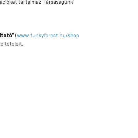
mációkat tartalmaz Társaságunk
ltató”
)
www.funkyforest.hu/shop
eltételeit.