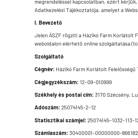
megrendeléssel kapcsolatban, ezért kérjük,
Adatkezelési Tájékoztatója, amelyet a Webs
I. Bevezető
Jelen ÁSZF rögzíti a Házikó Farm Korlátolt
weboldalon elérhető online szolgáltatása (
Szolgáltató
Cégnév:
Házikó Farm Korlátolt Felelősségű
Cégjegyzékszám:
12-09-010999
Székhely és postai cím:
3170 Szécsény, Lu
Adószám:
25074145-2-12
Statisztikai számjel:
25074145-1032-113-1
Számlaszám:
30400001-00000000-86618