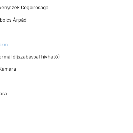
vényszék Cégbírósága
bolcs Árpád
farm
ormál díjszabással hívható)
 Kamara
ara