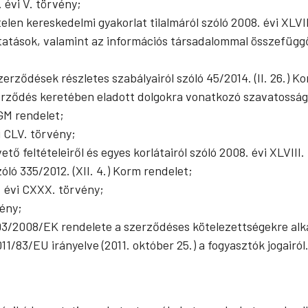
 évi V. törvény;
len kereskedelmi gyakorlat tilalmáról szóló 2008. évi XLVI
tatások, valamint az információs társadalommal összefüggő
zerződések részletes szabályairól szóló 45/2014. (II. 26.) K
erződés keretében eladott dolgokra vonatkozó szavatossági é
NGM rendelet;
i CLV. törvény;
ő feltételeiről és egyes korlátairól szóló 2008. évi XLVIII.
óló 335/2012. (XII. 4.) Korm rendelet;
. évi CXXX. törvény;
vény;
3/2008/EK rendelete a szerződéses kötelezettségekre alka
/83/EU irányelve (2011. október 25.) a fogyasztók jogairól