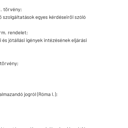
I. törvény;
 szolgáltatások egyes kérdéseiről szóló
orm. rendelet;
s jótállási igények intézésének eljárási
 törvény;
lmazandó jogról (Róma I.);
.