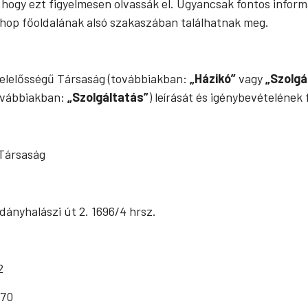
 hogy ezt figyelmesen olvassák el. Ugyancsak fontos infor
hop főoldalának alsó szakaszában találhatnak meg.
 Felelősségű Társaság (továbbiakban:
„Házikó”
vagy
„Szolgá
továbbiakban:
„Szolgáltatás”
) leírását és igénybevételének f
 Társaság
dányhalászi út 2. 1696/4 hrsz.
2
270