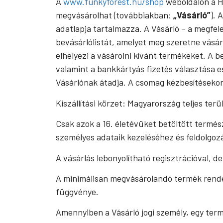
A
www.funkyforest.hu/shop
weboldalon a H
megvásárolhat (továbbiakban:
„Vásárló”
). 
adatlapja tartalmazza. A Vásárló – a megfelel
bevásárlólistát, amelyet meg szeretne vásár
elhelyezi a vásárolni kívánt termékeket. A 
valamint a bankkártyás fizetés választása e
Vásárlónak átadja. A csomag kézbesítésekor
Kiszállítási körzet: Magyarország teljes terü
Csak azok a 16. életévüket betöltött termés
személyes adataik kezeléséhez és feldolgoz
A vásárlás lebonyolítható regisztrációval, de 
A minimálisan megvásárolandó termék rendel
függvénye.
Amennyiben a Vásárló jogi személy, egy ter