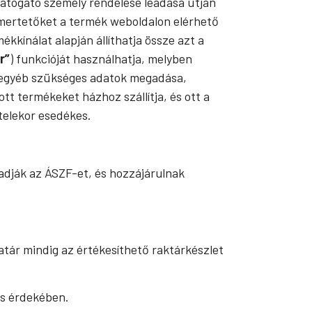
átogató személy rendelése leadása útján
smertetőket a termék weboldalon elérhető
ékkínálat alapján állíthatja össze azt a
r”
) funkcióját használhatja, melyben
az egyéb szükséges adatok megadása,
tt termékeket házhoz szállítja, és ott a
telekor esedékes.
gadják az ÁSZF-et, és hozzájárulnak
tár mindig az értékesíthető raktárkészlet
ás érdekében.