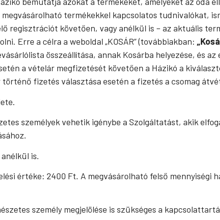
ázikó bemutatja azokat a termékeket, amelyeket az oda ell
A megvásárolható termékekkel kapcsolatos tudnivalókat, i
ő regisztrációt követően, vagy anélkül is – az aktuális term
olni. Erre a célra a weboldal „KOSÁR” (továbbiakban:
„Kosá
bevásárlólista összeállítása, annak Kosárba helyezése, és 
setén a vételár megfizetését követően a Házikó a kiválaszto
 történő fizetés választása esetén a fizetés a csomag átvé
lete.
zetes személyek vehetik igénybe a Szolgáltatást, akik elfo
ásához.
anélkül is.
ési értéke: 2400 Ft. A megvásárolható felső mennyiségi ha
mészetes személy megjelölése is szükséges a kapcsolattart