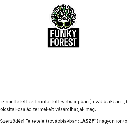
l üzemeltetett és fenntartott webshopban (továbbiakban:
„
ölcsital-család termékeit vásárolhatják meg.
zerződési Feltételei (továbbiakban:
„ÁSZF”
) nagyon fonto