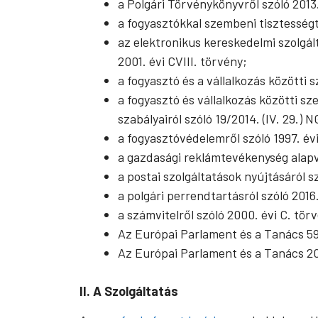
a Polgári Törvénykönyvről szóló 2013.
a fogyasztókkal szembeni tisztességte
az elektronikus kereskedelmi szolgál
2001. évi CVIII. törvény;
a fogyasztó és a vállalkozás közötti s
a fogyasztó és vállalkozás közötti sz
szabályairól szóló 19/2014. (IV. 29.) 
a fogyasztóvédelemről szóló 1997. év
a gazdasági reklámtevékenység alapvet
a postai szolgáltatások nyújtásáról sz
a polgári perrendtartásról szóló 2016
a számvitelről szóló 2000. évi C. tör
Az Európai Parlament és a Tanács 59
Az Európai Parlament és a Tanács 2011
II. A Szolgáltatás