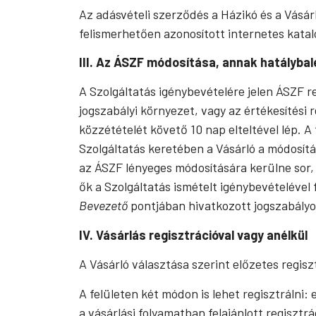
Az adásvételi szerződés a Házikó és a Vásárl
felismerhetően azonosított internetes katal
III. Az ÁSZF módosítása, annak hatálybal
A Szolgáltatás igénybevételére jelen ÁSZF 
jogszabályi környezet, vagy az értékesítési
közzétételét követő 10 nap elteltével lép. A
Szolgáltatás keretében a Vásárló a módosít
az ÁSZF lényeges módosítására kerülne sor, ú
ők a Szolgáltatás ismételt igénybevételéve
Bevezető
pontjában hivatkozott jogszabályo
IV. Vásárlás regisztrációval vagy anélkül
A Vásárló választása szerint előzetes regis
A felületen két módon is lehet regisztrálni
a vásárlási folyamatban felajánlott regisztrá