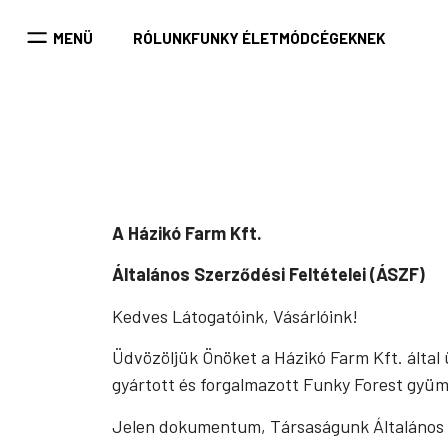
Kilépés
a
MENÜ
RÓLUNK
FUNKY ÉLETMÓD
CÉGEKNEK
tartalomba
A Házikó Farm Kft.
Általános Szerződési Feltételei (ÁSZF)
Kedves Látogatóink, Vásárlóink!
Üdvözöljük Önöket a Házikó Farm Kft. álta
gyártott és forgalmazott Funky Forest gyüm
Jelen dokumentum, Társaságunk Általános S