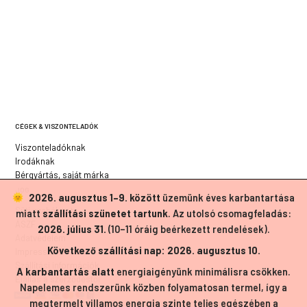
CÉGEK & VISZONTELADÓK
Viszonteladóknak
Irodáknak
Bérgyártás, saját márka
JOG
2026. augusztus 1–9. között
üzemünk éves karbantartása
Süti szabályzat
miatt
szállítási szünetet tartunk
. Az utolsó csomagfeladás:
ÁSZF
2026. július 31.
(10–11 óráig beérkezett rendelések).
Adatvédelem
Következő szállítási nap: 2026. augusztus 10.
Impresszum
Szállítási információk
A karbantartás alatt
energiaigényünk minimálisra csökken.
Elállás a szerződéstől
Napelemes rendszerünk közben folyamatosan termel, így a
megtermelt villamos energia szinte teljes egészében a