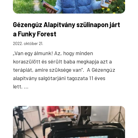
Gézengúz Alapítvány szülinapon járt
a Funky Forest
2022. október 21.
„Van egy álmunk! Az, hogy minden
koraszülött és sérült baba megkapja azt a
terápiát, amire szüksége van”. A Gézengúz
alapítvány salgótarjáni tagozata 11 éves
lett. …