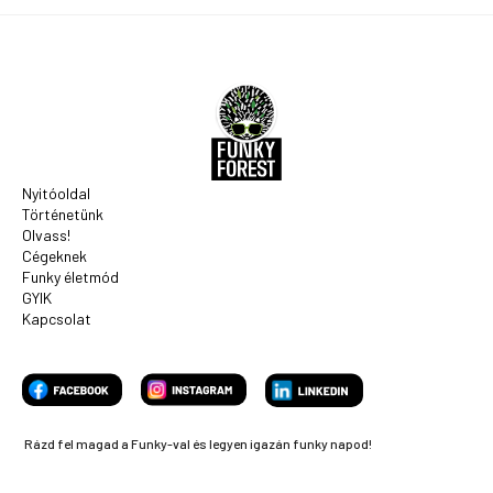
Nyitóoldal
Történetünk
Olvass!
Cégeknek
Funky életmód
GYIK
Kapcsolat
Rázd fel magad a Funky-val és legyen igazán funky napod!