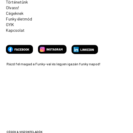
Történetünk
Olvass!
Cégeknek
Funky életmód
GYIK
Kapcsolat
Rázd fel magad a Funky-val és legyen igazán funky napod!
CÉGEK & VISZONTELADÓK