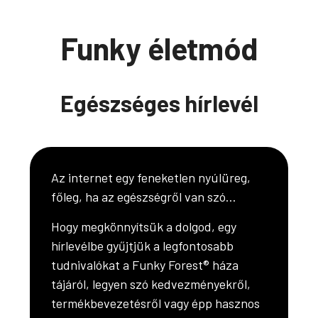
Funky életmód
Egészséges hírlevél
Az internet egy feneketlen nyúlüreg,
főleg, ha az egészségről van szó…
Hogy megkönnyítsük a dolgod, egy
hírlevélbe gyűjtjük a legfontosabb
tudnivalókat a Funky Forest® háza
tájáról, legyen szó kedvezményekről,
termékbevezetésről vagy épp hasznos