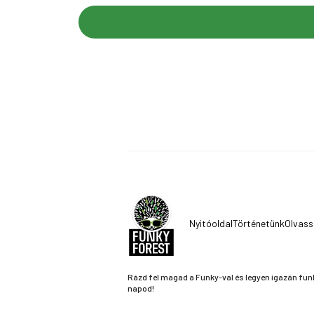
Nyitóoldal
Történetünk
Olvass
Rázd fel magad a Funky-val és legyen igazán fun
napod!