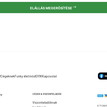
ELÁLLÁS MEGERŐSÍTÉSE
!
Cégeknek
Funky életmód
GYIK
Kapcsolat
CÉGEK & VISZONTELADÓK
ky
Viszonteladóknak
A ”FUNKY