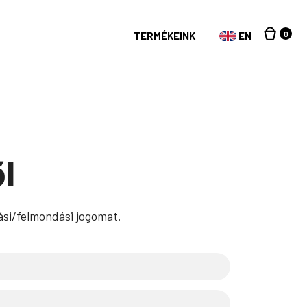
0
TERMÉKEINK
EN
l
ási/felmondási jogomat.