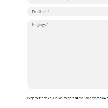
azonosítója*
Email
Üzenet
Megértettem
Megértettem! Az "Elállás megerősítése" megnyomásával Ö