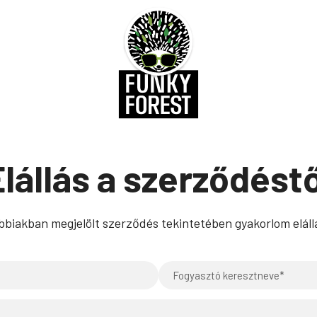
Elállás a szerződéstő
ábbiakban megjelölt szerződés tekintetében gyakorlom eláll
Keresztnév