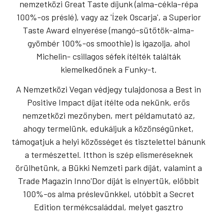
nemzetközi Great Taste díjunk (alma-cékla-répa
100%-os préslé), vagy az 'Ízek Oscarja', a Superior
Taste Award elnyerése (mangó-sütőtök-alma-
gyömbér 100%-os smoothie) is igazolja, ahol
Michelin- csillagos séfek ítélték találták
kiemelkedőnek a Funky-t.
A Nemzetközi Vegan védjegy tulajdonosa a Best in
Positive Impact díjat ítélte oda nekünk, erős
nemzetközi mezőnyben, mert példamutató az,
ahogy termelünk, edukáljuk a közönségünket,
támogatjuk a helyi közösséget és tisztelettel bánunk
a természettel. Itthon is szép elismeréseknek
örülhetünk, a Bükki Nemzeti park díját, valamint a
Trade Magazin Inno'Dor díját is elnyertük, előbbit
100%-os alma préslevünkkel, utóbbit a Secret
Edition termékcsaláddal, melyet gasztro