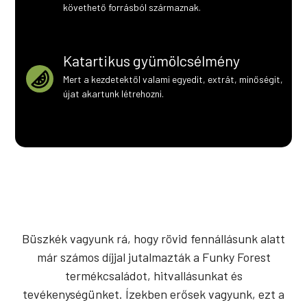
követhető forrásból származnak.
Katartikus gyümölcsélmény
Mert a kezdetektől valami egyedit, extrát, minőségit,
újat akartunk létrehozni.
Büszkék vagyunk rá, hogy rövid fennállásunk alatt
már számos díjjal jutalmazták a Funky Forest
termékcsaládot, hitvallásunkat és
tevékenységünket. Ízekben erősek vagyunk, ezt a