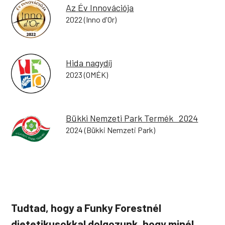
Az Év Innovációja
2022
(Inno d'Or)
Hida nagydíj
2023
(OMÉK)
Bükki Nemzeti Park Termék 2024
2024
(Bükki Nemzeti Park)
Tudtad, hogy a Funky Forestnél
dietetikusokkal dolgozunk, hogy minél