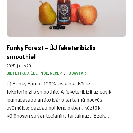
Funky Forest – ÚJ feketeribizlis
smoothie!
2025. július 29.
DIETETIKUS
, 
ÉLETMÓD
, 
RECEPT
, 
TUDÁSTÁR
Új Funky Forest 100%-os alma-körte-
feketeribizlis smoothie. A feketeribizli az egyik
legmagasabb antioxidáns tartalmú bogyós
gyümölcs: gazdag polifenolokban, köztük
különösen sok antocianint tartalmaz. Ezek…