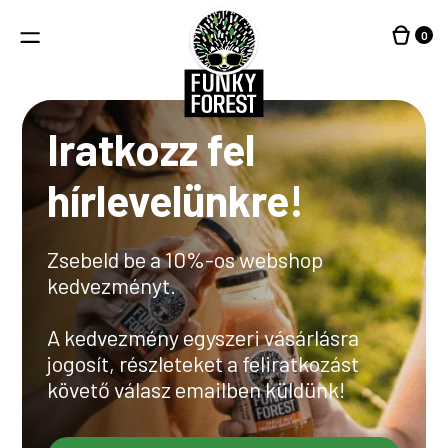
Kilépés
a
0
MENÜ
tartalomba
Iratkozz fel
hírlevelünkre!
Zsebeld be a 10%-os webshop
kedvezményt.
A kedvezmény egyszeri vásárlásra
jogosít, részleteket a feliratkozást
követő válasz emailben küldünk!