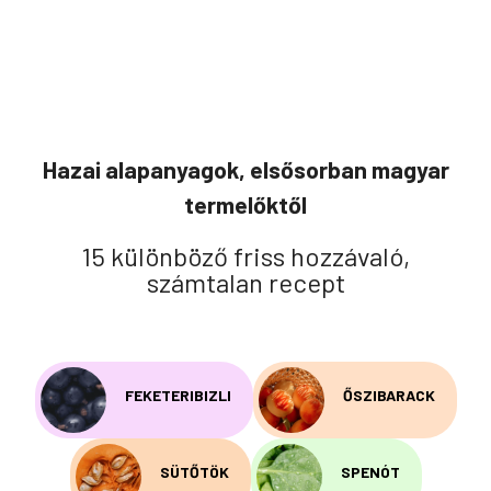
Hazai alapanyagok, elsősorban magyar
termelőktől
15 különböző friss hozzávaló,
számtalan recept
FEKETERIBIZLI
ŐSZIBARACK
SÜTŐTÖK
SPENÓT