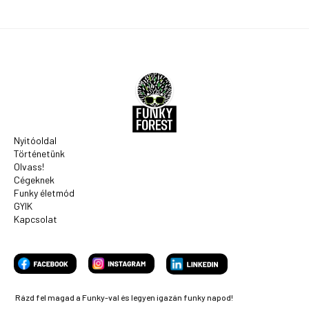
Nyitóoldal
Történetünk
Olvass!
Cégeknek
Funky életmód
GYIK
Kapcsolat
Rázd fel magad a Funky-val és legyen igazán funky napod!