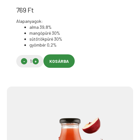
769
Ft
Alapanyagok:
alma 39,8%
mangópüré 30%
sütőtökpüré 30%
gyömbér 0,2%
KOSÁRBA