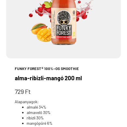
FUNKY FOREST® 100%-OS SMOOTHIE
alma-ribizli-mangó 200 ml
729
Ft
Alapanyagok:
almalé 34%
almavelő 30%
ribizli 30%
mangópüré 6%