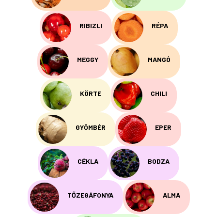
RIBIZLI
RÉPA
MEGGY
MANGÓ
KÖRTE
CHILI
GYÖMBÉR
EPER
CÉKLA
BODZA
TŐZEGÁFONYA
ALMA