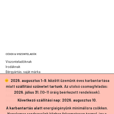
CÉGEK & VISZONTELADÓK
Viszonteladóknak
Irodáknak
Bérgyártás, saját márka
JOG
2026. augusztus 1–9. között
üzemünk éves karbantartása
Süti szabályzat
miatt
szállítási szünetet tartunk
. Az utolsó csomagfeladás:
ÁSZF
2026. július 31.
(10–11 óráig beérkezett rendelések).
Adatvédelem
Következő szállítási nap: 2026. augusztus 10.
Impresszum
Szállítási információk
A karbantartás alatt
energiaigényünk minimálisra csökken.
Elállás a szerződéstől
Napelemes rendszerünk közben folyamatosan termel, így a