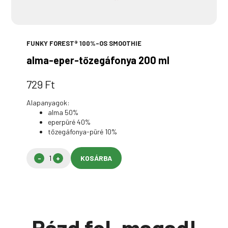
FUNKY FOREST® 100%-OS SMOOTHIE
alma-eper-tőzegáfonya 200 ml
729
Ft
Alapanyagok:
alma 50%
eperpüré 40%
tőzegáfonya-püré 10%
KOSÁRBA
Rázd fel, magad!