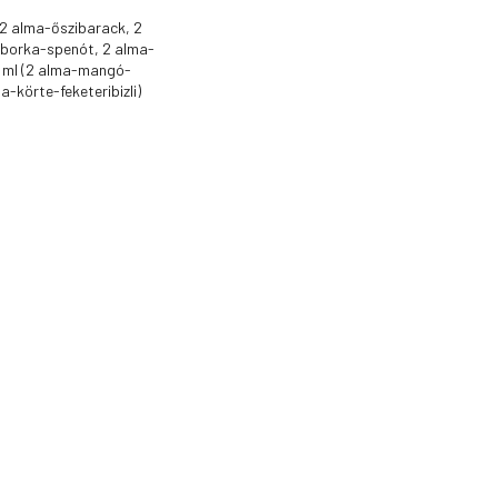
2 alma-őszibarack, 2
uborka-spenót, 2 alma-
 ml (2 alma-mangó-
a-körte-feketeribizli)