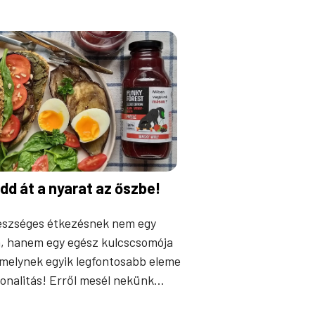
idd át a nyarat az őszbe!
észséges étkezésnek nem egy
a, hanem egy egész kulcscsomója
amelynek egyik legfontosabb eleme
zonalitás! Erről mesél nekünk…