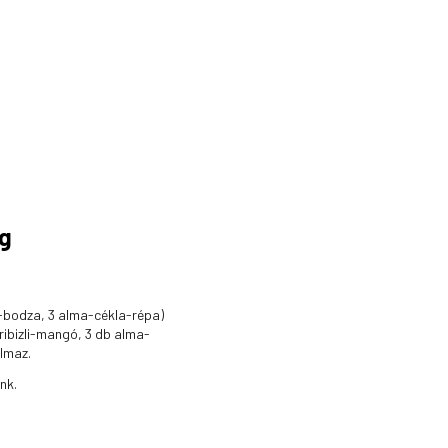
ag
bodza, 3 alma-cékla-répa)
ribizli-mangó, 3 db alma-
almaz.
nk.