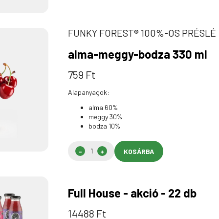
FUNKY FOREST® 100%-OS PRÉSLÉ
alma-meggy-bodza 330 ml
759 Ft
Alapanyagok:
alma 60%
meggy 30%
bodza 10%
KOSÁRBA
Full House - akció - 22 db
14488 Ft