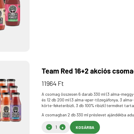
Team Red 16+2 akciós csom
11964 Ft
A csomag összesen 6 darab 330 ml (3 alma-meggy-
és 12 db 200 ml (3 alma-eper-tőzegáfonya, 3 alma-
körte-feketeribizli, 3 db 100% ribizli) terméket tart
A csomagban 2 db 330 ml préslevet ajándékba adu
KOSÁRBA