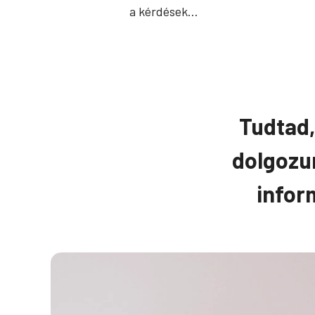
a kérdések…
Tudtad,
dolgozu
infor