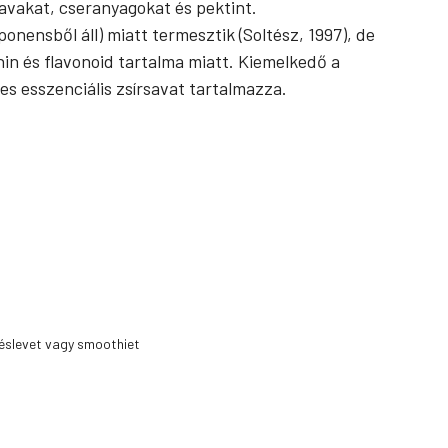
vakat, cseranyagokat és pektint.
nensből áll) miatt termesztik (Soltész, 1997), de
nin és flavonoid tartalma miatt. Kiemelkedő a
s esszenciális zsírsavat tartalmazza.
éslevet vagy smoothiet