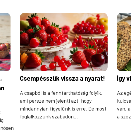
,
Csempésszük vissza a nyarat!
Így v
an
A csapból is a fenntarthatóság folyik,
Az eg
ami persze nem jelenti azt, hogy
kulcs
mindannyian figyelünk is erre. De most
van, 
k
foglalkozzunk szabadon…
a sze
ig
önösen