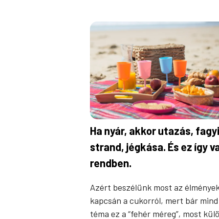
Ha nyár, akkor utazás, fagyi
strand, jégkása. És ez így v
rendben.
Azért beszélünk most az élménye
kapcsán a cukorról, mert bár mind
téma ez a “fehér méreg”, most kül