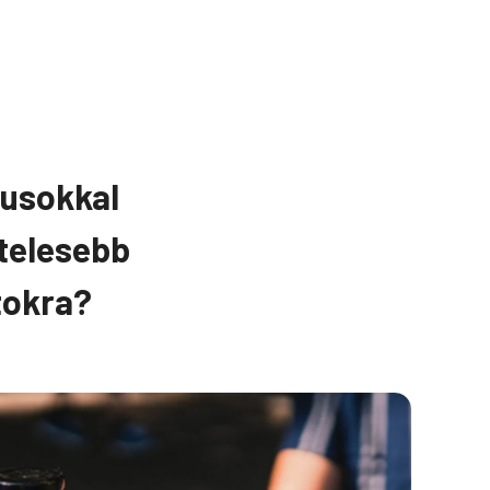
kusokkal
telesebb
tokra?