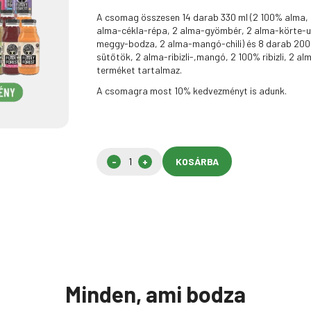
A csomag összesen 14 darab 330 ml (2 100% alma, 
alma-cékla-répa, 2 alma-gyömbér, 2 alma-körte-
meggy-bodza, 2 alma-mangó-chili) és 8 darab 200
sütőtök, 2 alma-ribizli-,mangó, 2 100% ribizli, 2 alm
terméket tartalmaz.
A csomagra most 10% kedvezményt is adunk.
KOSÁRBA
Minden, ami bodza