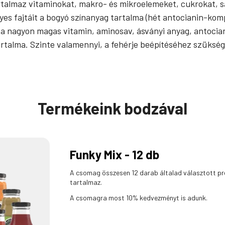
almaz vitaminokat, makro- és mikroelemeket, cukrokat, sa
 fajtáit a bogyó színanyag tartalma (hét antocianin-kompo
 a nagyon magas vitamin, aminosav, ásványi anyag, anto­cia
rtalma. Szinte valamennyi, a fehérje beépítéséhez szüksége
Termékeink bodzával
Funky Mix - 12 db
A csomag összesen 12 darab általad választott pr
tartalmaz.
A csomagra most 10% kedvezményt is adunk.