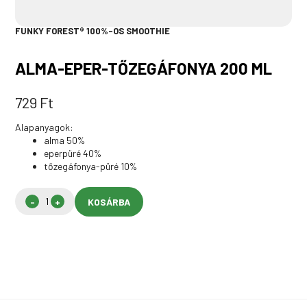
FUNKY FOREST® 100%-OS SMOOTHIE
ALMA-EPER-TŐZEGÁFONYA 200 ML
729
Ft
Alapanyagok:
alma 50%
eperpüré 40%
tőzegáfonya-püré 10%
KOSÁRBA