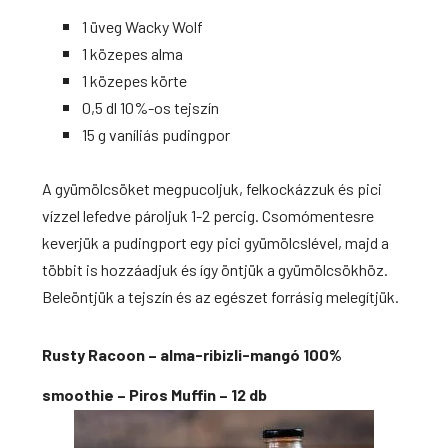
1 üveg Wacky Wolf
1 közepes alma
1 közepes körte
0,5 dl 10%-os tejszín
15 g vaníliás pudingpor
A gyümölcsöket megpucoljuk, felkockázzuk és pici
vízzel lefedve pároljuk 1-2 percig. Csomómentesre
keverjük a pudingport egy pici gyümölcslével, majd a
többit is hozzáadjuk és így öntjük a
gyümölcsökhöz.
Beleöntjük a tejszín és az egészet forrásig melegítjük.
Rusty Racoon – alma-ribizli-mangó 100%
smoothie – Piros Muffin – 12 db