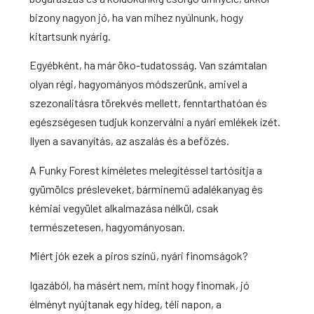
bizony nagyon jó, ha van mihez nyúlnunk, hogy
kitartsunk nyárig.
Egyébként, ha már öko-tudatosság. Van számtalan
olyan régi, hagyományos módszerünk, amivel a
szezonalitásra törekvés mellett, fenntarthatóan és
egészségesen tudjuk konzerválni a nyári emlékek ízét.
Ilyen a savanyítás, az aszalás és a befőzés.
A Funky Forest kíméletes melegítéssel tartósítja a
gyümölcs présleveket,
bárminemű adalékanyag és
kémiai vegyület alkalmazása nélkül, csak
természetesen,
hagyományosan.
Miért jók ezek a piros színű, nyári finomságok?
Igazából, ha másért nem, mint hogy finomak, jó
élményt nyújtanak egy hideg, téli napon, a