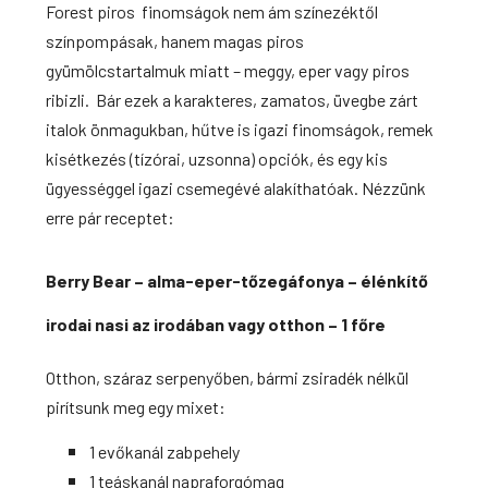
Forest piros finomságok nem ám színezéktől
színpompásak, hanem magas piros
gyümölcstartalmuk miatt – meggy, eper vagy piros
ribizli. Bár ezek a karakteres, zamatos, üvegbe zárt
italok önmagukban, hűtve is igazi finomságok, remek
kisétkezés (tízórai, uzsonna) opciók, és egy kis
ügyességgel igazi csemegévé alakíthatóak. Nézzünk
erre pár receptet:
Berry Bear – alma-eper-tőzegáfonya – élénkítő
irodai nasi az irodában vagy otthon
– 1 főre
Otthon, száraz serpenyőben, bármi zsiradék nélkül
pirítsunk meg egy mixet:
1 evőkanál zabpehely
1 teáskanál napraforgómag