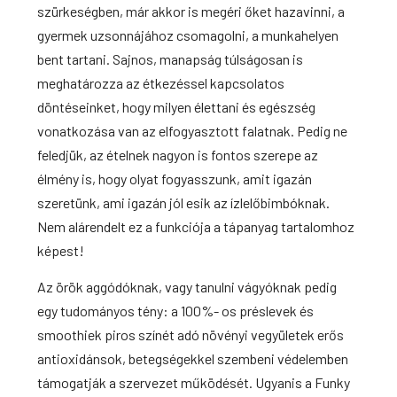
szürkeségben, már akkor is megéri őket hazavinni, a
gyermek uzsonnájához csomagolni, a
munkahelyen
bent tartani. Sajnos, manapság túlságosan is
meghatározza az étkezéssel kapcsolatos
döntéseinket, hogy milyen élettani és egészség
vonatkozása van az elfogyasztott falatnak. Pedig ne
feledjük, az ételnek nagyon is fontos szerepe az
élmény is, hogy olyat fogyasszunk, amit igazán
szeretünk, ami igazán jól esik az ízlelőbimbóknak.
Nem alárendelt ez a funkciója a tápanyag tartalomhoz
képest!
Az örök aggódóknak, vagy tanulni vágyóknak pedig
egy tudományos tény: a 100%- os préslevek és
smoothiek piros színét adó növényi vegyületek erős
antioxidánsok, betegségekkel szembeni védelemben
támogatják a szervezet működését. Ugyanis a Funky