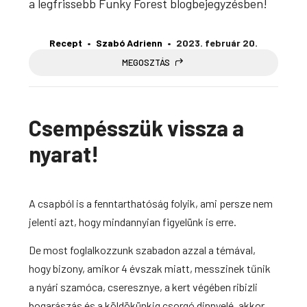
a legfrissebb Funky Forest blogbejegyzésben!
Recept
Szabó Adrienn
2023. február 20.
MEGOSZTÁS
Csempésszük vissza a
nyarat!
A csapból is a fenntarthatóság folyik, ami persze nem
jelenti azt, hogy mindannyian figyelünk is erre.
De most foglalkozzunk szabadon azzal a témával,
hogy bizony, amikor 4 évszak miatt, messzinek tűnik
a nyári szamóca, cseresznye, a kert végében ribizli
bogarászás és a köldökünkig csorgó dinnyelé, akkor