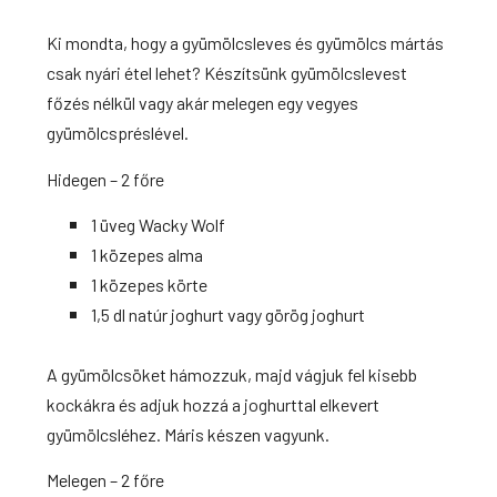
Ki mondta, hogy a gyümölcsleves és gyümölcs mártás
csak nyári étel lehet?
Készítsünk gyümölcslevest
főzés nélkül vagy akár melegen egy vegyes
gyümölcspréslével.
Hidegen – 2 főre
1 üveg Wacky Wolf
1 közepes alma
1 közepes körte
1,5 dl natúr joghurt vagy görög joghurt
A gyümölcsöket hámozzuk, majd vágjuk fel kisebb
kockákra és adjuk hozzá a joghurttal elkevert
gyümölcsléhez. Máris készen vagyunk.
Melegen – 2 főre