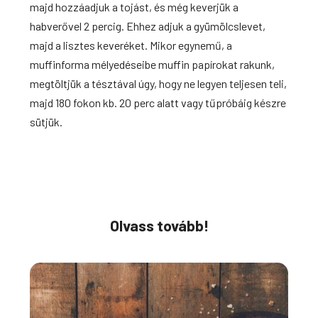
majd hozzáadjuk a tojást, és még keverjük a
habverővel 2 percig. Ehhez adjuk a gyümölcslevet,
majd
a lisztes keveréket. Mikor egynemű, a
muffinforma mélyedéseibe muffin papírokat rakunk,
megtöltjük a tésztával úgy, hogy ne legyen teljesen teli,
majd 180 fokon kb. 20 perc alatt vagy tűpróbáig készre
sütjük.
Olvass tovább!