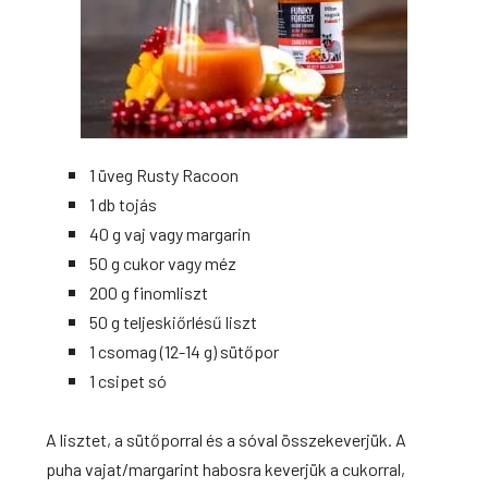
1 üveg Rusty Racoon
1 db tojás
40 g vaj vagy margarin
50 g cukor vagy méz
200 g finomliszt
50 g teljeskiőrlésű liszt
1 csomag (12-14 g) sütőpor
1 csipet só
A lisztet, a sütőporral és a sóval összekeverjük. A
puha vajat/margarint habosra keverjük a cukorral,