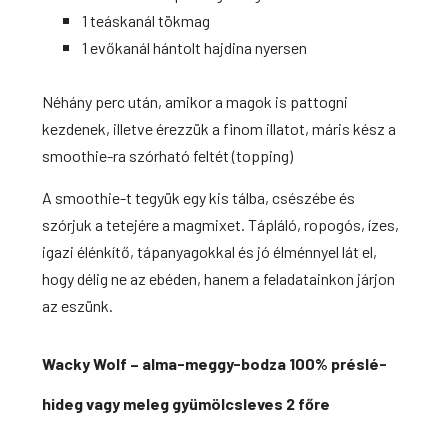
1 teáskanál tökmag
1 evőkanál hántolt hajdina nyersen
Néhány perc után, amikor a magok is pattogni
kezdenek, illetve érezzük a finom illatot, máris kész a
smoothie-ra szórható feltét (topping)
A smoothie-t tegyük egy kis tálba, csészébe és
szórjuk a tetejére a magmixet. Tápláló, ropogós, ízes,
igazi élénkítő, tápanyagokkal és jó élménnyel lát el,
hogy délig ne az ebéden, hanem a feladatainkon járjon
az eszünk.
Wacky Wolf – alma-meggy-bodza 100% préslé-
hideg vagy meleg gyümölcsleves 2 főre