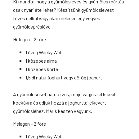
Ki mondta, hogy a gyümölcsleves és gyümölcs mártás
csak nyári étel lehet?
Készítsünk gyümölcslevest
főzés nélkül vagy akár melegen egy vegyes
gyümölcspréslével.
Hidegen – 2 főre
1 üveg Wacky Wolf
1 közepes alma
1 közepes körte
1,5 dl natúr joghurt vagy görög joghurt
A gyümölcsöket hámozzuk, majd vágjuk fel kisebb
kockákra és adjuk hozzá a joghurttal elkevert
gyümölcsléhez. Máris készen vagyunk.
Melegen – 2 főre
1 üveg Wacky Wolf