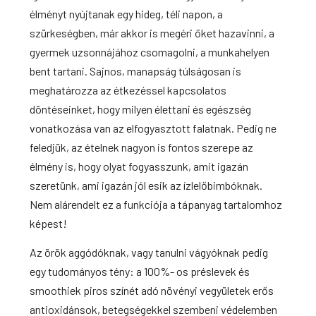
élményt nyújtanak egy hideg, téli napon, a
szürkeségben, már akkor is megéri őket hazavinni, a
gyermek uzsonnájához csomagolni, a
munkahelyen
bent tartani. Sajnos, manapság túlságosan is
meghatározza az étkezéssel kapcsolatos
döntéseinket, hogy milyen élettani és egészség
vonatkozása van az elfogyasztott falatnak. Pedig ne
feledjük, az ételnek nagyon is fontos szerepe az
élmény is, hogy olyat fogyasszunk, amit igazán
szeretünk, ami igazán jól esik az ízlelőbimbóknak.
Nem alárendelt ez a funkciója a tápanyag tartalomhoz
képest!
Az örök aggódóknak, vagy tanulni vágyóknak pedig
egy tudományos tény: a 100%- os préslevek és
smoothiek piros színét adó növényi vegyületek erős
antioxidánsok, betegségekkel szembeni védelemben