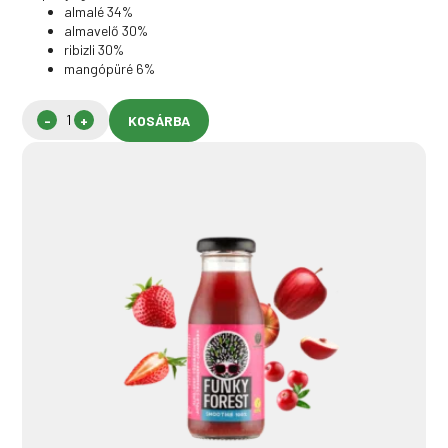
almalé 34%
almavelő 30%
ribizli 30%
mangópüré 6%
KOSÁRBA