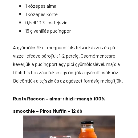
1 közepes alma
1 közepes körte
0,5 dl 10%-os tejszín
15 g vaníliás pudingpor
A gyümölcsöket megpucoljuk, felkockázzuk és pici
vízzel lefedve pároljuk 1-2 percig. Csomómentesre
keverjük a pudingport egy pici gyümölcslével, majd a
többit is hozzáadjuk és így öntjük a
gyümölcsökhöz.
Beleöntjük a tejszín és az egészet forrásig melegítjük.
Rusty Racoon – alma-ribizli-mangó 100%
smoothie – Piros Muffin – 12 db