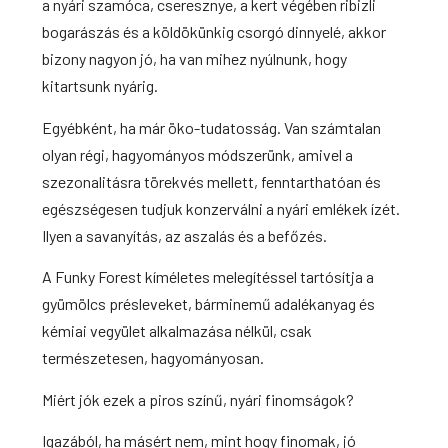
a nyári szamóca, cseresznye, a kert végében ribizli
bogarászás és a köldökünkig csorgó dinnyelé, akkor
bizony nagyon jó, ha van mihez nyúlnunk, hogy
kitartsunk nyárig.
Egyébként, ha már öko-tudatosság. Van számtalan
olyan régi, hagyományos módszerünk, amivel a
szezonalitásra törekvés mellett, fenntarthatóan és
egészségesen tudjuk konzerválni a nyári emlékek ízét.
Ilyen a savanyítás, az aszalás és a befőzés.
A Funky Forest kíméletes melegítéssel tartósítja a
gyümölcs présleveket,
bárminemű adalékanyag és
kémiai vegyület alkalmazása nélkül, csak
természetesen,
hagyományosan.
Miért jók ezek a piros színű, nyári finomságok?
Igazából, ha másért nem, mint hogy finomak, jó