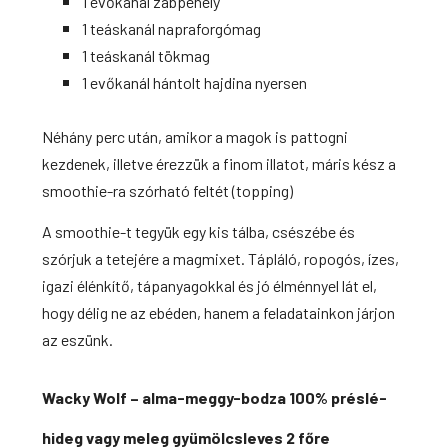
1 evőkanál zabpehely
1 teáskanál napraforgómag
1 teáskanál tökmag
1 evőkanál hántolt hajdina nyersen
Néhány perc után, amikor a magok is pattogni
kezdenek, illetve érezzük a finom illatot, máris kész a
smoothie-ra szórható feltét (topping)
A smoothie-t tegyük egy kis tálba, csészébe és
szórjuk a tetejére a magmixet. Tápláló, ropogós, ízes,
igazi élénkítő, tápanyagokkal és jó élménnyel lát el,
hogy délig ne az ebéden, hanem a feladatainkon járjon
az eszünk.
Wacky Wolf – alma-meggy-bodza 100% préslé-
hideg vagy meleg gyümölcsleves 2 főre