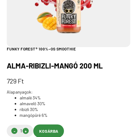
FUNKY FOREST® 100%-OS SMOOTHIE
ALMA-RIBIZLI-MANGÓ 200 ML
729
Ft
Alapanyagok:
almalé 34%
almavelő 30%
ribizli 30%
mangópüré 6%
KOSÁRBA