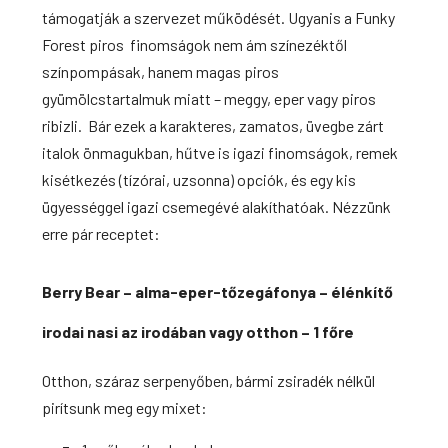
támogatják a szervezet működését. Ugyanis a Funky
Forest piros finomságok nem ám színezéktől
színpompásak, hanem magas piros
gyümölcstartalmuk miatt – meggy, eper vagy piros
ribizli. Bár ezek a karakteres, zamatos, üvegbe zárt
italok önmagukban, hűtve is igazi finomságok, remek
kisétkezés (tízórai, uzsonna) opciók, és egy kis
ügyességgel igazi csemegévé alakíthatóak. Nézzünk
erre pár receptet:
Berry Bear – alma-eper-tőzegáfonya – élénkítő
irodai nasi az irodában vagy otthon
– 1 főre
Otthon, száraz serpenyőben, bármi zsiradék nélkül
pirítsunk meg egy mixet: