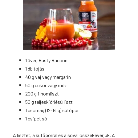
1 üveg Rusty Racoon
1 db tojás
40 g vaj vagy margarin
50 g cukor vagy méz
200 g finomliszt
50 g teljeskiőrlésű liszt
1 csomag (12-14 g) sütőpor
1 csipet só
A lisztet, a sütőporral és a sóval összekeverjük. A