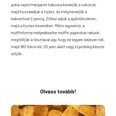
puha vajat/margarint habosra keverjük a cukorral,
majd hozzáadjuk a tojást, és még keverjük a
habverővel 2 percig. Ehhez adjuk a gyümölcslevet,
majd
a lisztes keveréket. Mikor egynemű, a
muffinforma mélyedéseibe muffin papírokat rakunk,
megtöltjük a tésztával úgy, hogy ne legyen teljesen teli,
majd 180 fokon kb. 20 perc alatt vagy tűpróbáig készre
sütjük.
Olvass tovább!