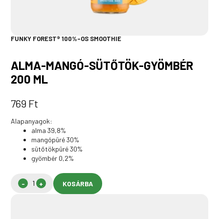
FUNKY FOREST® 100%-OS SMOOTHIE
ALMA-MANGÓ-SÜTŐTÖK-GYÖMBÉR
200 ML
769
Ft
Alapanyagok:
alma 39,8%
mangópüré 30%
sütőtökpüré 30%
gyömbér 0,2%
KOSÁRBA