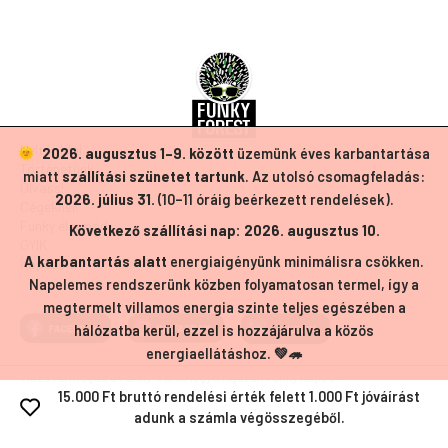
Nyitóoldal
2026. augusztus 1–9. között
üzemünk éves karbantartása
Történetünk
miatt
szállítási szünetet tartunk
. Az utolsó csomagfeladás:
Olvass!
2026. július 31.
(10–11 óráig beérkezett rendelések).
Cégeknek
Funky életmód
Következő szállítási nap: 2026. augusztus 10.
GYIK
A karbantartás alatt
energiaigényünk minimálisra csökken.
Kapcsolat
Napelemes rendszerünk közben folyamatosan termel, így a
megtermelt villamos energia szinte teljes egészében a
hálózatba kerül, ezzel is hozzájárulva a közös
energiaellátáshoz. 💚🦔
Rázd fel magad a Funky-val és legyen igazán funky napod!
15.000 Ft bruttó rendelési érték felett 1.000 Ft jóváírást
adunk a számla végösszegéből.