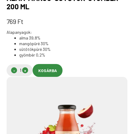
200 ML
769
Ft
Alapanyagok:
alma 39,8%
mangópüré 30%
sütőtökpüré 30%
gyömbér 0,2%
KOSÁRBA