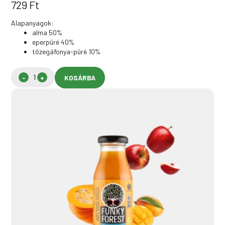
729
Ft
Alapanyagok:
alma 50%
eperpüré 40%
tőzegáfonya-püré 10%
KOSÁRBA