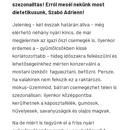
szezonalitás! Erről mesél nekünk most
dietetikusunk, Szabó Adrienn!
Jelenleg – két évszak határán állva – még
elérhető néhány nyári kincs, de már
megjelentek az igazi őszi csemegék is. Ilyenkor
érdemes a – gyümölcsökben kissé
korlátozottabb – hideg időszakra felkészülni és
lehetőségeinkhez mérten konzerválni a
mostani ízekből: fagyasztani, befőzni. Persze,
ha valakinek nem fekszik ez a raktározó,
mókus-üzemmód, bátran csemegézhet télen is
szezonálisan: ilyenkor középpontba
kerülhetnek a káposztafélék, gumósok,
hüvelyesek, savanyúságok és olajos magvak.
Na de miért is tegyünk el a friss nyári