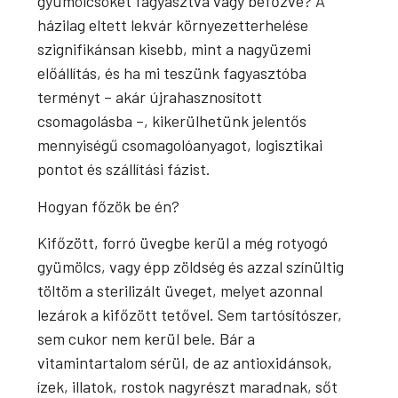
gyümölcsöket fagyasztva vagy befőzve? A
házilag eltett lekvár környezetterhelése
szignifikánsan kisebb, mint a nagyüzemi
előállítás, és ha mi teszünk fagyasztóba
terményt – akár újrahasznosított
csomagolásba –, kikerülhetünk jelentős
mennyiségű csomagolóanyagot, logisztikai
pontot és szállítási fázist.
Hogyan főzök be én?
Kifőzött, forró üvegbe kerül a még rotyogó
gyümölcs, vagy épp zöldség és azzal színültig
töltöm a sterilizált üveget, melyet azonnal
lezárok a kifőzött tetővel. Sem tartósítószer,
sem cukor nem kerül bele. Bár a
vitamintartalom sérül, de az antioxidánsok,
ízek, illatok, rostok nagyrészt maradnak, sőt