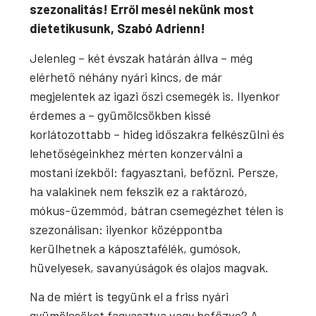
szezonalitás! Erről mesél nekünk most
dietetikusunk, Szabó Adrienn!
Jelenleg – két évszak határán állva – még
elérhető néhány nyári kincs, de már
megjelentek az igazi őszi csemegék is. Ilyenkor
érdemes a – gyümölcsökben kissé
korlátozottabb – hideg időszakra felkészülni és
lehetőségeinkhez mérten konzerválni a
mostani ízekből: fagyasztani, befőzni. Persze,
ha valakinek nem fekszik ez a raktározó,
mókus-üzemmód, bátran csemegézhet télen is
szezonálisan: ilyenkor középpontba
kerülhetnek a káposztafélék, gumósok,
hüvelyesek, savanyúságok és olajos magvak.
Na de miért is tegyünk el a friss nyári
gyümölcsöket fagyasztva vagy befőzve? A