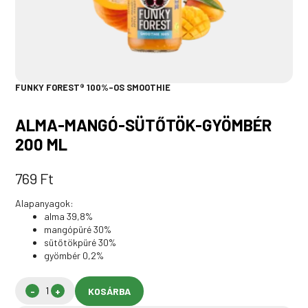
FUNKY FOREST® 100%-OS SMOOTHIE
ALMA-MANGÓ-SÜTŐTÖK-GYÖMBÉR
200 ML
769
Ft
Alapanyagok:
alma 39,8%
mangópüré 30%
sütőtökpüré 30%
gyömbér 0,2%
KOSÁRBA