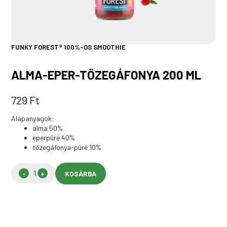
FUNKY FOREST® 100%-OS SMOOTHIE
ALMA-EPER-TŐZEGÁFONYA 200 ML
729
Ft
Alapanyagok:
alma 50%
eperpüré 40%
tőzegáfonya-püré 10%
KOSÁRBA