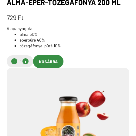
ALMA-EPER-TŐZEGÁFONYA 200 ML
729
Ft
Alapanyagok:
alma 50%
eperpüré 40%
tőzegáfonya-püré 10%
KOSÁRBA