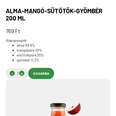
ALMA-MANGÓ-SÜTŐTÖK-GYÖMBÉR
200 ML
769
Ft
Alapanyagok:
alma 39,8%
mangópüré 30%
sütőtökpüré 30%
gyömbér 0,2%
KOSÁRBA