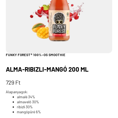
FUNKY FOREST® 100%-OS SMOOTHIE
ALMA-RIBIZLI-MANGÓ 200 ML
729
Ft
Alapanyagok:
almalé 34%
almavelő 30%
ribizli 30%
mangópüré 6%