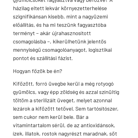
házilag eltett lekvár környezetterhelése
szignifikánsan kisebb, mint a nagyüzemi
előállítás, és ha mi teszünk fagyasztóba
terményt – akár újrahasznosított
csomagolásba –, kikerülhetünk jelentős
mennyiségű csomagolóanyagot, logisztikai
pontot és szállítási fázist.
Hogyan főzök be én?
Kifőzött, forró üvegbe kerül a még rotyogó
gyümölcs, vagy épp zöldség és azzal színültig
töltöm a sterilizált üveget, melyet azonnal
lezárok a kifőzött tetővel. Sem tartósítószer,
sem cukor nem kerül bele. Bár a
vitamintartalom sérül, de az antioxidánsok,
ízek, illatok, rostok nagyrészt maradnak, sőt