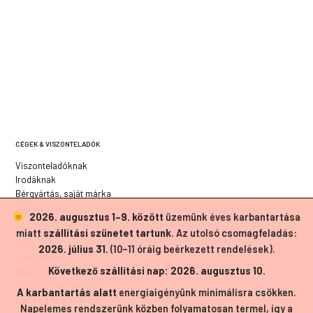
CÉGEK & VISZONTELADÓK
Viszonteladóknak
Irodáknak
Bérgyártás, saját márka
JOG
2026. augusztus 1–9. között
üzemünk éves karbantartása
Süti szabályzat
miatt
szállítási szünetet tartunk
. Az utolsó csomagfeladás:
ÁSZF
2026. július 31.
(10–11 óráig beérkezett rendelések).
Adatvédelem
Következő szállítási nap: 2026. augusztus 10.
Impresszum
Szállítási információk
A karbantartás alatt
energiaigényünk minimálisra csökken.
Elállás a szerződéstől
Napelemes rendszerünk közben folyamatosan termel, így a