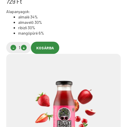
729
Ft
Alapanyagok:
almalé 34%
almavelő 30%
ribizli 30%
mangópüré 6%
KOSÁRBA