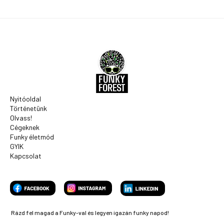
Nyitóoldal
Történetünk
Olvass!
Cégeknek
Funky életmód
GYIK
Kapcsolat
Rázd fel magad a Funky-val és legyen igazán funky napod!