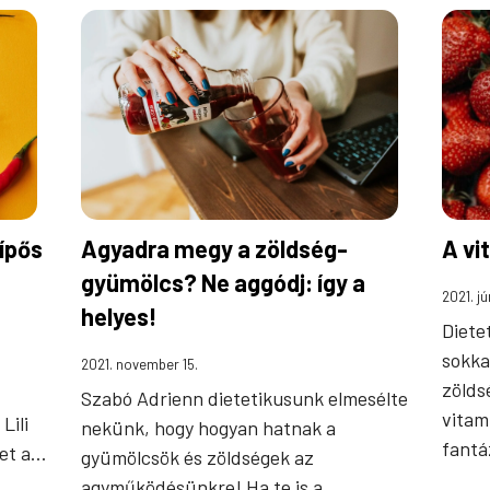
sípős
Agyadra megy a zöldség-
A vi
gyümölcs? Ne aggódj: így a
2021. jú
helyes!
Dietet
sokka
2021. november 15.
zölds
Szabó Adrienn dietetikusunk elmesélte
vitam
Lili
nekünk, hogy hogyan hatnak a
fantá
let a…
gyümölcsök és zöldségek az
agyműködésünkre! Ha te is a