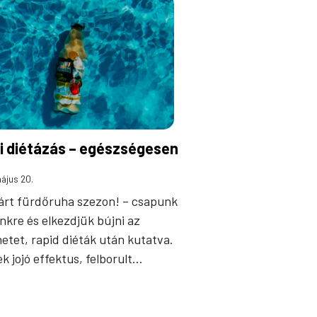
i diétázás – egészségesen
ájus 20.
árt fürdőruha szezon! – csapunk
ünkre és elkezdjük bújni az
netet, rapid diéták után kutatva.
k jojó effektus, felborult…