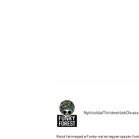
Nyitóoldal
Történetünk
Olvass
Rázd fel magad a Funky-val és legyen igazán fun