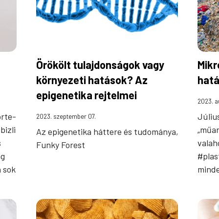
Örökölt tulajdonságok vagy
Mikr
környezeti hatások? Az
hatá
epigenetika rejtelmei
2023. a
rte-
Júliu
2023. szeptember 07.
bizli
„műan
Az epigenetika háttere és tudománya,
s
valah
Funky Forest
ag
#plas
 sok
minde