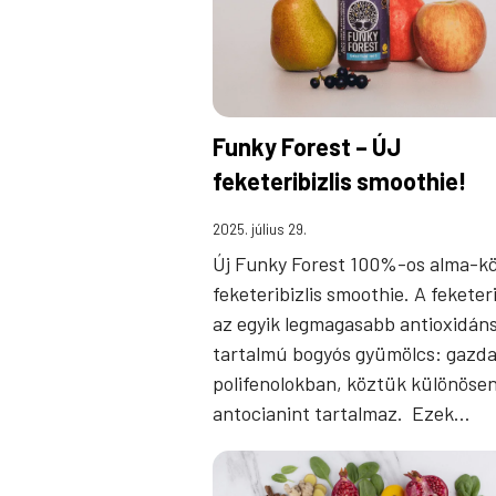
Funky Forest – ÚJ
feketeribizlis smoothie!
2025. július 29.
Új Funky Forest 100%-os alma-kö
feketeribizlis smoothie. A feketeri
az egyik legmagasabb antioxidán
tartalmú bogyós gyümölcs: gazd
polifenolokban, köztük különösen
antocianint tartalmaz. Ezek…