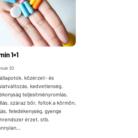
min 1×1
anuár 20.
állapotok, közérzet- és
latváltozás, kedvetlenség,
ékonyság teljesítményromlás,
llás, száraz bőr, foltok a körmön,
jás, feledékenység, gyenge
rendszer érzet, stb.
annyian…