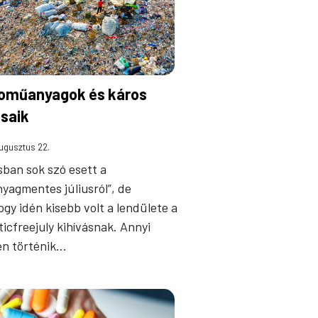
oműanyagok és káros
saik
ugusztus 22.
sban sok szó esett a
yagmentes júliusról”, de
ogy idén kisebb volt a lendülete a
ticfreejuly kihívásnak. Annyi
n történik…