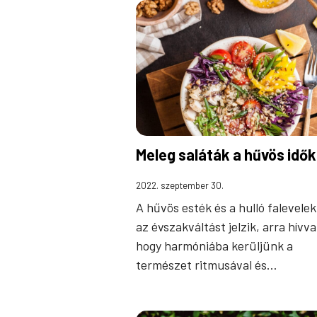
Meleg saláták a hűvös idők
2022. szeptember 30.
A hűvös esték és a hulló falevele
az évszakváltást jelzik, arra hívva
hogy harmóniába kerüljünk a
természet ritmusával és…