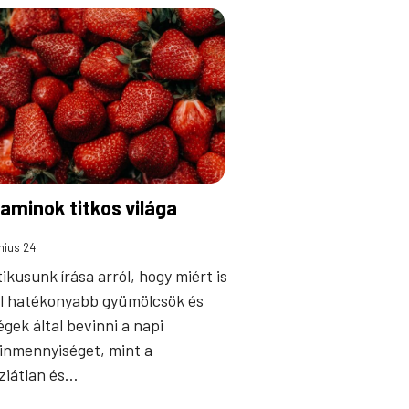
taminok titkos világa
nius 24.
ikusunk írása arról, hogy miért is
l hatékonyabb gyümölcsök és
égek által bevinni a napi
inmennyiséget, mint a
ziátlan és…