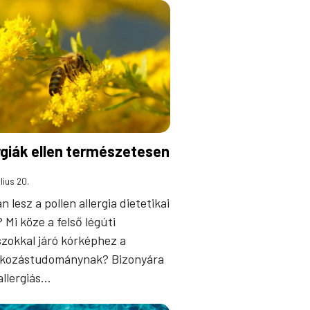
rgiák ellen természetesen
lius 20.
 lesz a pollen allergia dietetikai
 Mi köze a felső légúti
zokkal járó kórképhez a
lkozástudománynak? Bizonyára
allergiás…