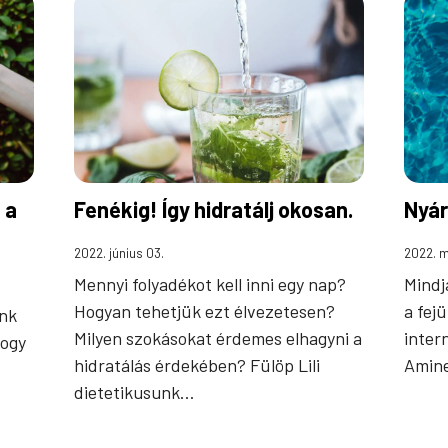
 a
Fenékig! Így hidratálj okosan.
Nyár
2022. június 03.
2022. m
Mennyi folyadékot kell inni egy nap?
Mindj
Hogyan tehetjük ezt élvezetesen?
a fej
unk
Milyen szokásokat érdemes elhagyni a
inter
hogy
hidratálás érdekében? Fülöp Lili
Amine
dietetikusunk…