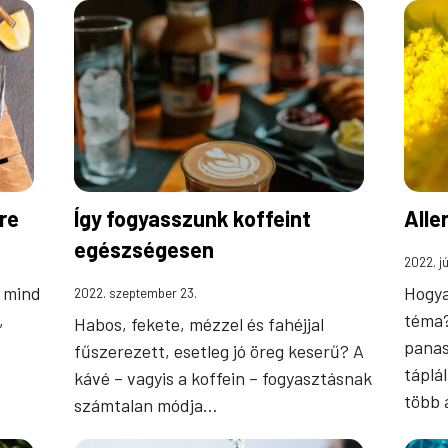
re
Így fogyasszunk koffeint
Alle
egészségesen
2022. jú
k mind
Hogyan
2022. szeptember 23.
,
téma?
Habos, fekete, mézzel és fahéjjal
panas
fűszerezett, esetleg jó öreg keserű? A
táplá
kávé – vagyis a koffein – fogyasztásnak
több 
számtalan módja…