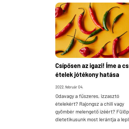
Csípősen az igazi! Íme a c
ételek jótékony hatása
2022. február 04.
Odavagy a fűszeres, izzasztó
ételekért? Rajongsz a chili vagy
gyömbér melengető ízéért? Fülöp 
dietetikusunk most lerántja a lep