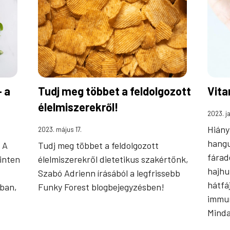
– a
Tudj meg többet a feldolgozott
Vita
élelmiszerekről!
2023. j
Hiány
2023. május 17.
hangu
 A
Tudj meg többet a feldolgozott
fárad
inten
élelmiszerekről dietetikus szakértőnk,
hajhu
Szabó Adrienn írásából a legfrissebb
hátfá
ban,
Funky Forest blogbejegyzésben!
immun
Mind