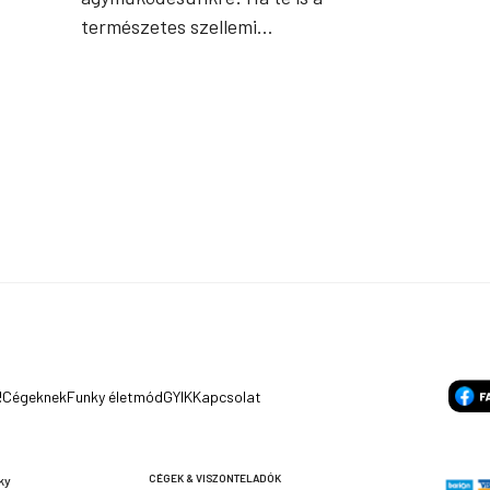
természetes szellemi…
!
Cégeknek
Funky életmód
GYIK
Kapcsolat
CÉGEK & VISZONTELADÓK
ky