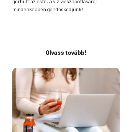
görbült az este, a víz visszapótlásáról
mindenképpen gondoskodjunk!
Olvass tovább!