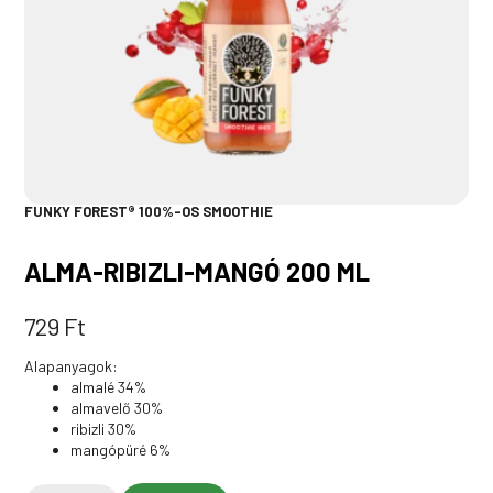
FUNKY FOREST® 100%-OS SMOOTHIE
ALMA-RIBIZLI-MANGÓ 200 ML
729
Ft
Alapanyagok:
almalé 34%
almavelő 30%
ribizli 30%
mangópüré 6%