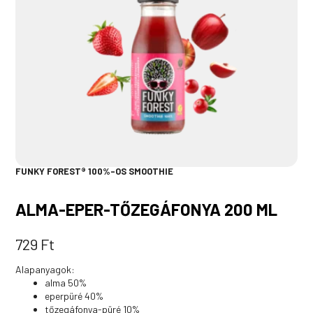
FUNKY FOREST® 100%-OS SMOOTHIE
ALMA-EPER-TŐZEGÁFONYA 200 ML
729
Ft
Alapanyagok:
alma 50%
eperpüré 40%
tőzegáfonya-püré 10%