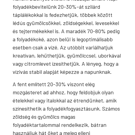
folyadékbevitelünk 20-30%-át szilárd
táplálékokkal is fedezhetjük, többek között
lédús gyümölcsökkel, zöldségekkel, levesekkel
és tejtermékekkel is. A maradék 70-80% pedig
a folyadékoké, azon belül is legoptimálisabb
esetben csak a vízé. Az utóbbit variálhatjuk
kreatívan, lehűthetjük, gyümölccsel, uborkával
vagy citromlevet ízesíthetjük. A lényeg, hogy a
vízivás stabil alapját képezze a napunknak.
A fent említett 20-30% viszont elég
mozgásteret ad ahhoz, hogy feldobjuk olyan
ételekkel vagy italokkal az étrendünket, amik
színesíthetik a folyadékfogyasztásunk. Számos
zöldség és gyümölcs magas
folyadéktartalommal rendelkezik, bátran
használjuk hát őket a meleg elleni