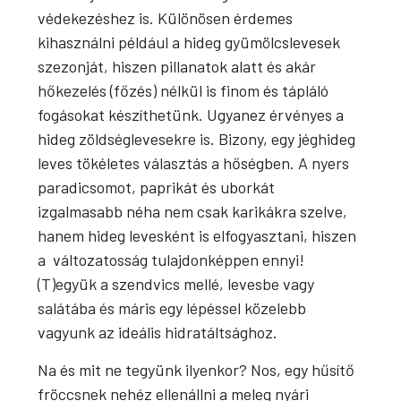
védekezéshez is. Különösen érdemes
kihasználni például a hideg gyümölcslevesek
szezonját, hiszen pillanatok alatt és akár
hőkezelés (főzés) nélkül is finom és tápláló
fogásokat készíthetünk. Ugyanez érvényes a
hideg zöldséglevesekre is. Bizony, egy jéghideg
leves tökéletes választás a hőségben. A nyers
paradicsomot, paprikát és uborkát
izgalmasabb néha nem csak karikákra szelve,
hanem hideg levesként is elfogyasztani, hiszen
a változatosság tulajdonképpen ennyi!
(T)együk a szendvics mellé, levesbe vagy
salátába és máris egy lépéssel közelebb
vagyunk az ideális hidratáltsághoz.
Na és mit ne tegyünk ilyenkor? Nos, egy hűsítő
fröccsnek nehéz ellenállni a meleg nyári