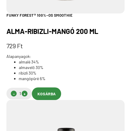
FUNKY FOREST® 100%-OS SMOOTHIE
ALMA-RIBIZLI-MANGÓ 200 ML
729
Ft
Alapanyagok:
almalé 34%
almavelő 30%
ribizli 30%
mangópüré 6%
KOSÁRBA