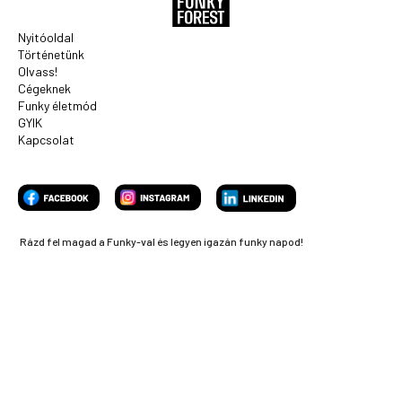
Nyitóoldal
Történetünk
Olvass!
Cégeknek
Funky életmód
GYIK
Kapcsolat
Rázd fel magad a Funky-val és legyen igazán funky napod!