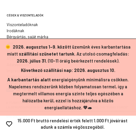
CÉGEK & VISZONTELADÓK
Viszonteladóknak
Irodáknak
Bérgyártás, saját márka
JOG
2026. augusztus 1–9. között
üzemünk éves karbantartása
Süti szabályzat
miatt
szállítási szünetet tartunk
. Az utolsó csomagfeladás:
ÁSZF
2026. július 31.
(10–11 óráig beérkezett rendelések).
Adatvédelem
Következő szállítási nap: 2026. augusztus 10.
Impresszum
Szállítási információk
A karbantartás alatt
energiaigényünk minimálisra csökken.
Elállás a szerződéstől
Napelemes rendszerünk közben folyamatosan termel, így a
megtermelt villamos energia szinte teljes egészében a
hálózatba kerül, ezzel is hozzájárulva a közös
A ”FUNKY FOREST” A HÁZIKÓ FARM KFT. 018322762 ILLETVE 018322746
energiaellátáshoz. 💚🦔
LAJSTROMSZÁMOKON NYILVÁNTARTOTT EURÓPAI UNIÓS VÉDJEGYE. THE ”FUNKY FOREST”
IS A REGISTERED EU TRADE MARK OF HÁZIKÓ FARM KFT., REGISTRATION NO.: 018322762
AND 018322746
15.000 Ft bruttó rendelési érték felett 1.000 Ft jóváírást
adunk a számla végösszegéből.