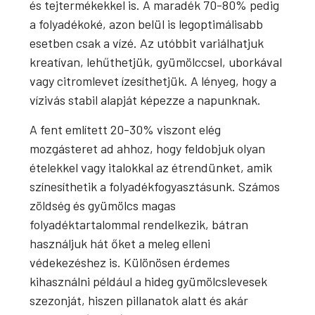
és tejtermékekkel is. A maradék 70-80% pedig
a folyadékoké, azon belül is legoptimálisabb
esetben csak a vízé. Az utóbbit variálhatjuk
kreatívan, lehűthetjük, gyümölccsel, uborkával
vagy citromlevet ízesíthetjük. A lényeg, hogy a
vízivás stabil alapját képezze a napunknak.
A fent említett 20-30% viszont elég
mozgásteret ad ahhoz, hogy feldobjuk olyan
ételekkel vagy italokkal az étrendünket, amik
színesíthetik a folyadékfogyasztásunk. Számos
zöldség és gyümölcs magas
folyadéktartalommal rendelkezik, bátran
használjuk hát őket a meleg elleni
védekezéshez is. Különösen érdemes
kihasználni például a hideg gyümölcslevesek
szezonját, hiszen pillanatok alatt és akár