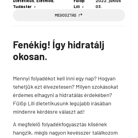
Dietetikus
, 
Életmód
, 
Fülöp
2022. június
Tudástár
Lili
03.
MEGOSZTÁS
Fenékig! Így hidratálj
okosan.
Mennyi folyadékot kell inni egy nap? Hogyan
tehetjük ezt élvezetesen? Milyen szokásokat
érdemes elhagyni a hidratálás érdekében?
Fülöp Lili dietetikusunk legújabb írásában
mindenre kérdésre választ ad!
A megfelelő folyadékfogyasztás klisének
hangzik, mégis nagyon kevésszer találkozom