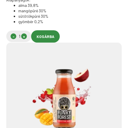
alma 39,8%
mangópüré 30%
sütőtökpüré 30%
gyömbér 0,2%
KOSÁRBA