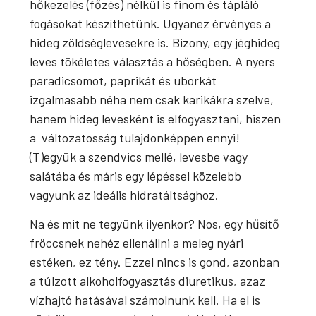
hőkezelés (főzés) nélkül is finom és tápláló
fogásokat készíthetünk. Ugyanez érvényes a
hideg zöldséglevesekre is. Bizony, egy jéghideg
leves tökéletes választás a hőségben. A nyers
paradicsomot, paprikát és uborkát
izgalmasabb néha nem csak karikákra szelve,
hanem hideg levesként is elfogyasztani, hiszen
a változatosság tulajdonképpen ennyi!
(T)együk a szendvics mellé, levesbe vagy
salátába és máris egy lépéssel közelebb
vagyunk az ideális hidratáltsághoz.
Na és mit ne tegyünk ilyenkor? Nos, egy hűsítő
fröccsnek nehéz ellenállni a meleg nyári
estéken, ez tény. Ezzel nincs is gond, azonban
a túlzott alkoholfogyasztás diuretikus, azaz
vízhajtó hatásával számolnunk kell. Ha el is