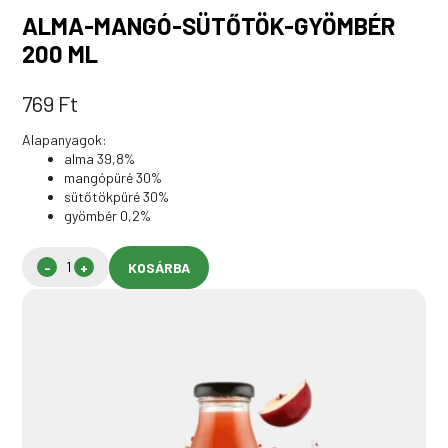
ALMA-MANGÓ-SÜTŐTÖK-GYÖMBÉR
200 ML
769
Ft
Alapanyagok:
alma 39,8%
mangópüré 30%
sütőtökpüré 30%
gyömbér 0,2%
KOSÁRBA