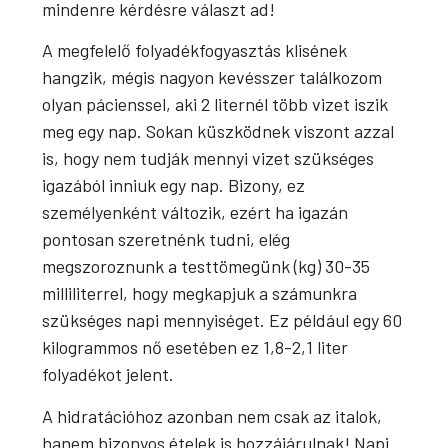
mindenre kérdésre választ ad!
A megfelelő folyadékfogyasztás klisének
hangzik, mégis nagyon kevésszer találkozom
olyan pácienssel, aki 2 liternél több vizet iszik
meg egy nap. Sokan küszködnek viszont azzal
is, hogy nem tudják mennyi vizet szükséges
igazából inniuk egy nap. Bizony, ez
személyenként változik, ezért ha igazán
pontosan szeretnénk tudni, elég
megszoroznunk a testtömegünk (kg) 30-35
milliliterrel, hogy megkapjuk a számunkra
szükséges napi mennyiséget. Ez például egy 60
kilogrammos nő esetében ez 1,8-2,1 liter
folyadékot jelent.
A hidratációhoz azonban nem csak az italok,
hanem bizonyos ételek is hozzájárulnak! Napi