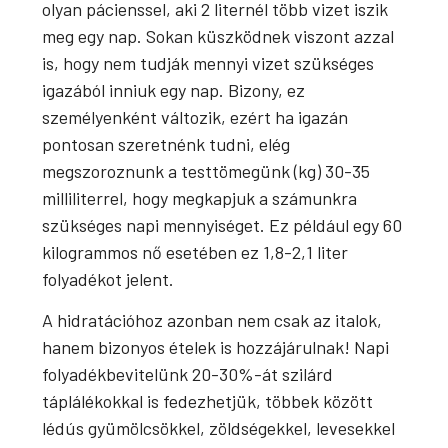
olyan pácienssel, aki 2 liternél több vizet iszik
meg egy nap. Sokan küszködnek viszont azzal
is, hogy nem tudják mennyi vizet szükséges
igazából inniuk egy nap. Bizony, ez
személyenként változik, ezért ha igazán
pontosan szeretnénk tudni, elég
megszoroznunk a testtömegünk (kg) 30-35
milliliterrel, hogy megkapjuk a számunkra
szükséges napi mennyiséget. Ez például egy 60
kilogrammos nő esetében ez 1,8-2,1 liter
folyadékot jelent.
A hidratációhoz azonban nem csak az italok,
hanem bizonyos ételek is hozzájárulnak! Napi
folyadékbevitelünk 20-30%-át szilárd
táplálékokkal is fedezhetjük, többek között
lédús gyümölcsökkel, zöldségekkel, levesekkel