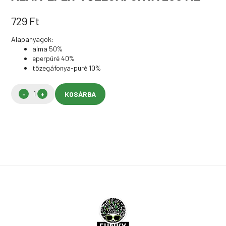
729
Ft
Alapanyagok:
alma 50%
eperpüré 40%
tőzegáfonya-püré 10%
KOSÁRBA