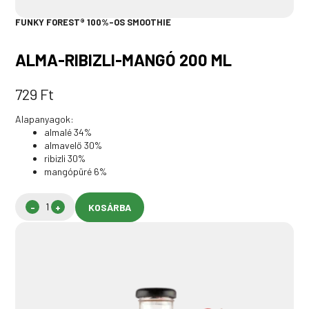
FUNKY FOREST® 100%-OS SMOOTHIE
ALMA-RIBIZLI-MANGÓ 200 ML
729
Ft
Alapanyagok:
almalé 34%
almavelő 30%
ribizli 30%
mangópüré 6%
KOSÁRBA