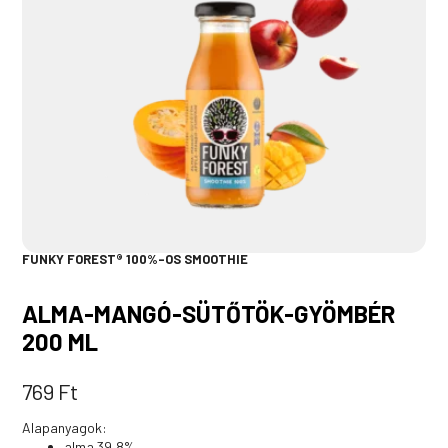
FUNKY FOREST® 100%-OS SMOOTHIE
ALMA-MANGÓ-SÜTŐTÖK-GYÖMBÉR
200 ML
769
Ft
Alapanyagok:
alma 39,8%