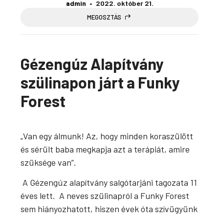
admin
2022. október 21.
MEGOSZTÁS
Gézengúz Alapítvány
szülinapon járt a Funky
Forest
„Van egy álmunk! Az, hogy minden koraszülött
és sérült baba megkapja azt a terápiát, amire
szüksége van”.
A Gézengúz alapítvány salgótarjáni tagozata 11
éves lett. A neves szülinapról a Funky Forest
sem hiányozhatott, hiszen évek óta szívügyünk