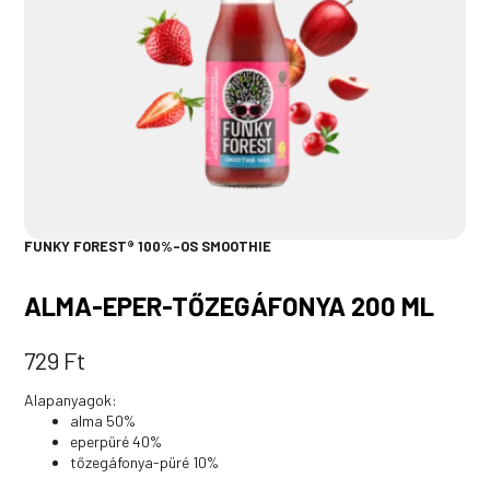
FUNKY FOREST® 100%-OS SMOOTHIE
ALMA-EPER-TŐZEGÁFONYA 200 ML
729
Ft
Alapanyagok:
alma 50%
eperpüré 40%
tőzegáfonya-püré 10%