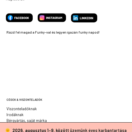
Rázd fel magad a Funky-val és legyen igazán funky napod!
CÉGEK & VISZONTELADÓK
Viszonteladóknak
Irodáknak
Bérgyártás, saját márka
JOG
2026. augusztus 1–9. között
üzemünk éves karbantartása