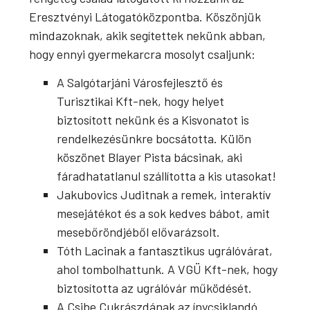
Eresztvényi Látogatóközpontba. Köszönjük
mindazoknak, akik segítettek nekünk abban,
hogy ennyi gyermekarcra mosolyt csaljunk:
A Salgótarjáni Városfejlesztő és
Turisztikai Kft-nek, hogy helyet
biztosított nekünk és a Kisvonatot is
rendelkezésünkre bocsátotta. Külön
köszönet Blayer Pista bácsinak, aki
fáradhatatlanul szállította a kis utasokat!
Jakubovics Juditnak a remek, interaktív
mesejátékot és a sok kedves bábot, amit
mesebőröndjéből elővarázsolt.
Tóth Lacinak a fantasztikus ugrálóvárat,
ahol tombolhattunk. A VGÜ Kft-nek, hogy
biztosította az ugrálóvár működését.
A Csibe Cukrászdának az ínycsiklandó