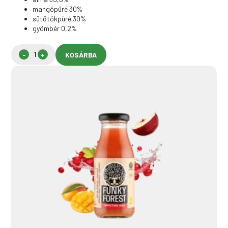
mangópüré 30%
sütőtökpüré 30%
gyömbér 0,2%
KOSÁRBA