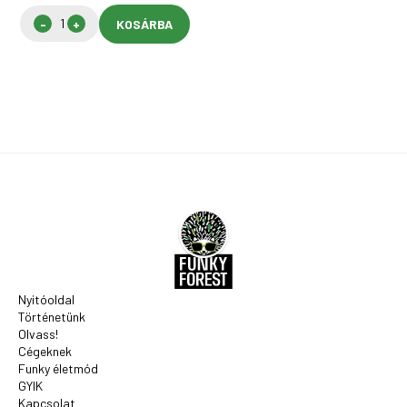
KOSÁRBA
Nyitóoldal
Történetünk
Olvass!
Cégeknek
Funky életmód
GYIK
Kapcsolat