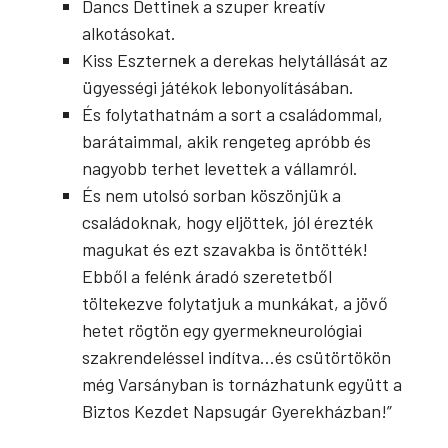
Dancs Dettinek a szuper kreatív
alkotásokat.
Kiss Eszternek a derekas helytállását az
ügyességi játékok lebonyolításában.
És folytathatnám a sort a családommal,
barátaimmal, akik rengeteg apróbb és
nagyobb terhet levettek a vállamról.
És nem utolsó sorban köszönjük a
családoknak, hogy eljöttek, jól érezték
magukat és ezt szavakba is öntötték!
Ebből a felénk áradó szeretetből
töltekezve folytatjuk a munkákat, a jövő
hetet rögtön egy gyermekneurológiai
szakrendeléssel indítva…
és csütörtökön
még Varsányban is tornázhatunk együtt a
Biztos Kezdet Napsugár Gyerekházban!
”