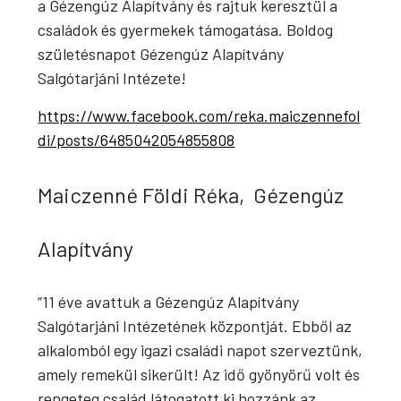
a Gézengúz Alapítvány és rajtuk keresztül a
családok és gyermekek támogatása. Boldog
születésnapot Gézengúz Alapítvány
Salgótarjáni Intézete!
https://www.facebook.com/reka.maiczennefol
di/posts/6485042054855808
Maiczenné Földi Réka, Gézengúz
Alapítvány
“11 éve avattuk a Gézengúz Alapítvány
Salgótarjáni Intézetének központját. Ebből az
alkalomból egy igazi családi napot szerveztünk,
amely remekül sikerült! Az idő gyönyörű volt és
rengeteg család látogatott ki hozzánk az