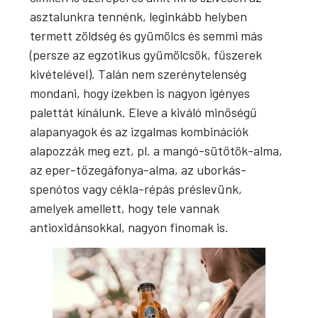
asztalunkra tennénk, leginkább helyben
termett zöldség és gyümölcs és semmi más
(persze az egzotikus gyümölcsök, fűszerek
kivételével). Talán nem szerénytelenség
mondani, hogy ízekben is nagyon igényes
palettát kínálunk. Eleve a kiváló minőségű
alapanyagok és az izgalmas kombinációk
alapozzák meg ezt, pl. a mangó-sütőtök-alma,
az eper-tőzegáfonya-alma, az uborkás-
spenótos vagy cékla-répás préslevünk,
amelyek amellett, hogy tele vannak
antioxidánsokkal, nagyon finomak is.