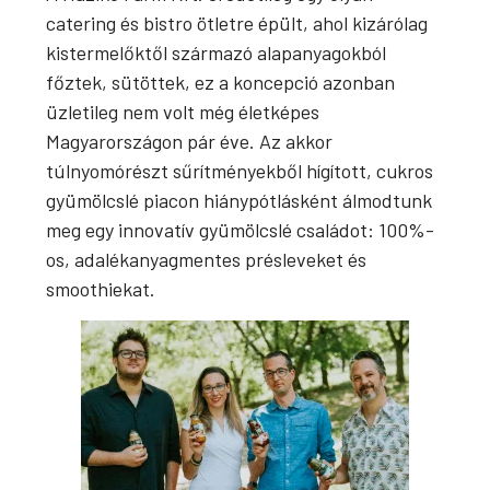
catering és bistro ötletre épült, ahol kizárólag
kistermelőktől származó alapanyagokból
főztek, sütöttek, ez a koncepció azonban
üzletileg nem volt még életképes
Magyarországon pár éve. Az akkor
túlnyomórészt sűrítményekből hígított, cukros
gyümölcslé piacon hiánypótlásként álmodtunk
meg egy innovatív gyümölcslé családot: 100%-
os, adalékanyagmentes présleveket és
smoothiekat.