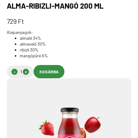
ALMA-RIBIZLI-MANGÓ 200 ML
729
Ft
Alapanyagok:
almalé 34%
almavelő 30%
ribizli 30%
mangópüré 6%
KOSÁRBA