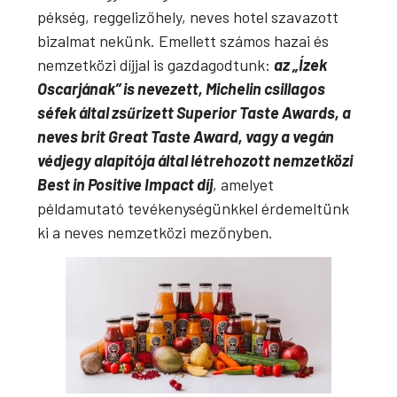
pékség, reggelizőhely, neves hotel szavazott
bizalmat nekünk. Emellett számos hazai és
nemzetközi díjjal is gazdagodtunk:
az „Ízek
Oscarjának” is nevezett, Michelin csillagos
séfek által zsűrizett Superior Taste Awards, a
neves brit Great Taste Award, vagy a vegán
védjegy alapítója által létrehozott nemzetközi
Best in Positive Impact díj
, amelyet
példamutató tevékenységünkkel érdemeltünk
ki a neves nemzetközi mezőnyben.