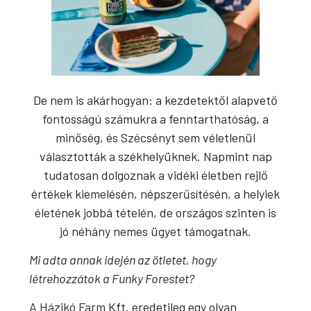
De nem is akárhogyan: a kezdetektől alapvető
fontosságú számukra a fenntarthatóság, a
minőség, és Szécsényt sem véletlenül
választották a székhelyüknek. Napmint nap
tudatosan dolgoznak a vidéki életben rejlő
értékek kiemelésén, népszerűsítésén, a helyiek
életének jobbá tételén, de országos szinten is
jó néhány nemes ügyet támogatnak.
Mi adta annak idején az ötletet, hogy
létrehozzátok a Funky Forestet?
A Házikó Farm Kft. eredetileg egy olyan