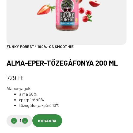
FUNKY FOREST® 100%-OS SMOOTHIE
ALMA-EPER-TŐZEGÁFONYA 200 ML
729
Ft
Alapanyagok:
alma 50%
eperpüré 40%
tőzegáfonya-püré 10%
KOSÁRBA