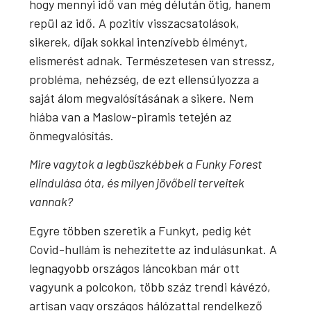
hogy mennyi idő van még délután ötig, hanem
repül az idő. A pozitív visszacsatolások,
sikerek, díjak sokkal intenzívebb élményt,
elismerést adnak. Természetesen van stressz,
probléma, nehézség, de ezt ellensúlyozza a
saját álom megvalósításának a sikere. Nem
hiába van a Maslow-piramis tetején az
önmegvalósítás.
Mire vagytok a legbüszkébbek a Funky Forest
elindulása óta, és milyen jövőbeli terveitek
vannak?
Egyre többen szeretik a Funkyt, pedig két
Covid-hullám is nehezítette az indulásunkat. A
legnagyobb országos láncokban már ott
vagyunk a polcokon, több száz trendi kávézó,
artisan vagy országos hálózattal rendelkező