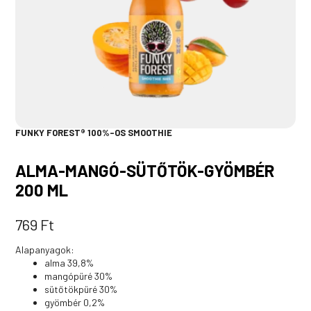
FUNKY FOREST® 100%-OS SMOOTHIE
ALMA-MANGÓ-SÜTŐTÖK-GYÖMBÉR
200 ML
769
Ft
Alapanyagok:
alma 39,8%
mangópüré 30%
sütőtökpüré 30%
gyömbér 0,2%