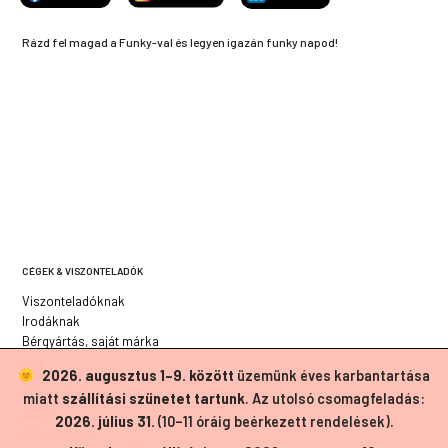
Rázd fel magad a Funky-val és legyen igazán funky napod!
CÉGEK & VISZONTELADÓK
Viszonteladóknak
Irodáknak
Bérgyártás, saját márka
JOG
2026. augusztus 1–9. között
üzemünk éves karbantartása
Süti szabályzat
miatt
szállítási szünetet tartunk
. Az utolsó csomagfeladás:
ÁSZF
2026. július 31.
(10–11 óráig beérkezett rendelések).
Adatvédelem