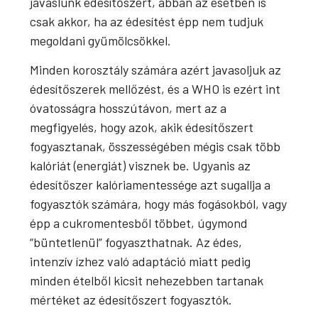
javaslunk édesítőszert, abban az esetben is
csak akkor, ha az édesítést épp nem tudjuk
megoldani gyümölcsökkel.
Minden korosztály számára azért javasoljuk az
édesítőszerek mellőzést, és a WHO is ezért int
óvatosságra hosszútávon, mert az a
megfigyelés, hogy azok, akik édesítőszert
fogyasztanak, összességében mégis csak több
kalóriát (energiát) visznek be. Ugyanis az
édesítőszer kalóriamentessége azt sugallja a
fogyasztók számára, hogy más fogásokból, vagy
épp a cukromentesből többet, úgymond
“büntetlenül” fogyaszthatnak. Az édes,
intenzív ízhez való adaptáció miatt pedig
minden ételből kicsit nehezebben tartanak
mértéket az édesítőszert fogyasztók.