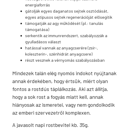
energiaforrás
gátolják egyes daganatos sejtek osztódását,
egyes atípusos sejtek regenerációját elősegítik
támogatják az agy működését (pl.: tanulás
támogatása)
serkentik az immunrendszert, szabályozzák a
gyulladásos választ
hatással vannak az anyagcserére (zsír-,
koleszterin-, szénhidrát anyagcsere)
részt vesznek a vérnyomás szabályozásban
Mindezek talán elég nyomós indokot nyújtanak
annak érdekében, hogy értsük, miért olyan
fontos a rostdús táplálkozás. Aki azt állítja,
hogy a sok rost a fogyás miatt kell, annak
hiányosak az ismeretei, vagy nem gondolkodik
az emberi szervezetről komplexen.
A javasolt napi rostbevitel kb. 35g.