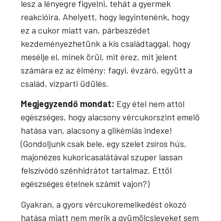
lesz a lényegre figyelni, tehát a gyermek
reakcióira. Ahelyett, hogy legyintenénk, hogy
ez a cukor miatt van, párbeszédet
kezdeményezhetünk a kis családtaggal, hogy
mesélje el, minek örül, mit érez, mit jelent
számára ez az élmény: fagyi, évzáró, együtt a
család, vízparti üdülés.
Megjegyzendő mondat:
Egy étel nem attól
egészséges, hogy alacsony vércukorszint emelő
hatása van, alacsony a glikémiás indexe!
(Gondoljunk csak bele, egy szelet zsíros hús,
majonézes kukoricasalátával szuper lassan
felszívódó szénhidrátot tartalmaz. Ettől
egészséges ételnek számít vajon?)
Gyakran, a gyors vércukoremelkedést okozó
hatása miatt nem merik a gyümölcsleveket sem