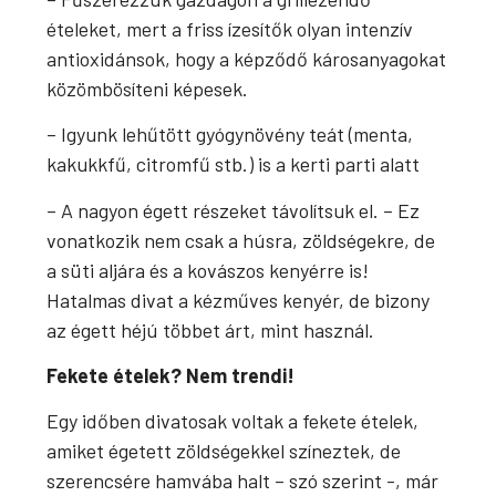
ételeket, mert a friss ízesítők olyan intenzív
antioxidánsok, hogy a képződő károsanyagokat
közömbösíteni képesek.
– Igyunk lehűtött gyógynövény teát (menta,
kakukkfű, citromfű stb.) is a kerti parti alatt
– A nagyon égett részeket távolítsuk el. – Ez
vonatkozik nem csak a húsra, zöldségekre, de
a süti aljára és a kovászos kenyérre is!
Hatalmas divat a kézműves kenyér, de bizony
az égett héjú többet árt, mint használ.
Fekete ételek? Nem trendi!
Egy időben divatosak voltak a fekete ételek,
amiket égetett zöldségekkel színeztek, de
szerencsére hamvába halt – szó szerint -, már