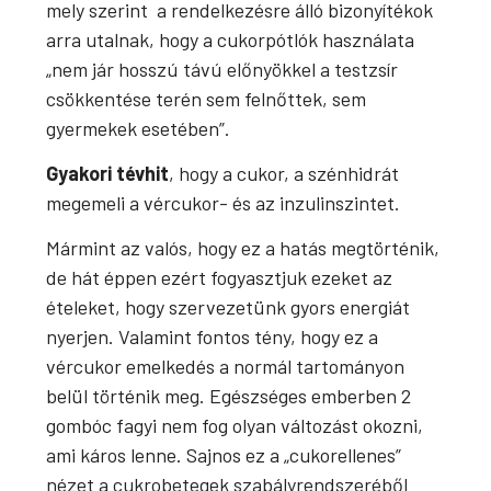
mely szerint a rendelkezésre álló bizonyítékok
arra utalnak, hogy a cukorpótlók használata
„nem jár hosszú távú előnyökkel a testzsír
csökkentése terén sem felnőttek, sem
gyermekek esetében”.
Gyakori tévhit
, hogy a cukor, a szénhidrát
megemeli a vércukor- és az inzulinszintet.
Mármint az valós, hogy ez a hatás megtörténik,
de hát éppen ezért fogyasztjuk ezeket az
ételeket, hogy szervezetünk gyors energiát
nyerjen. Valamint fontos tény, hogy ez a
vércukor emelkedés a normál tartományon
belül történik meg. Egészséges emberben 2
gombóc fagyi nem fog olyan változást okozni,
ami káros lenne. Sajnos ez a „cukorellenes”
nézet a cukrobetegek szabályrendszeréből