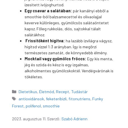
ízesített ivójoghurtod.
Egy csavar a salátában:
pár kanálnyi ebből a
smoothie-ból balzsamecettel és olívaolajjal
keverve különleges, gyümölcsös salátaöntetet
kapsz. Főleg rukkolás, diós, sajtokkal tálalt
salátákhoz.
Frissítőként hígítva:
ha lazább ízvilágra vágysz,
hígítsd vízzel 1:3 arányban. Így is megőrzi
természetes zamatát, de könnyedebb élmény.
Mocktail vagy gyümölcs fröccs:
Egy kis menta,
jég és szóda és kész is egy izgalmas,
alkoholmentes gyümölcskoktél. Vendégvárónak is
tökéletes.
Kategória
Dietetikus
,
Életmód
,
Recept
,
Tudástár
Címkék
antioxidánsok
,
feketeribizli
,
fitonutriens
,
Funky
Forest
,
polifenol
,
smoothie
2023. augusztus 11.
Szerző:
Szabó Adrienn