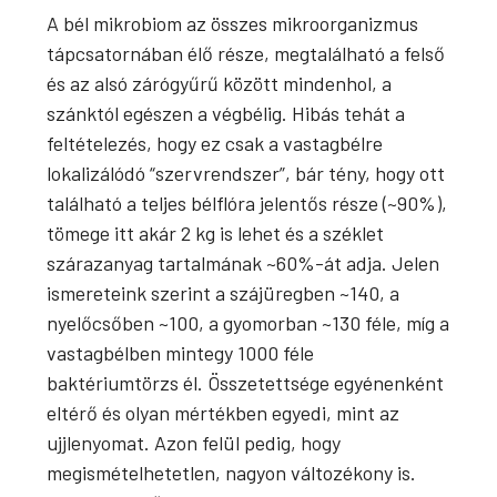
A bél mikrobiom az összes mikroorganizmus
tápcsatornában élő része, megtalálható a felső
és az alsó zárógyűrű között mindenhol, a
szánktól egészen a végbélig. Hibás tehát a
feltételezés, hogy ez csak a vastagbélre
lokalizálódó “szervrendszer”, bár tény, hogy ott
található a teljes bélflóra jelentős része (~90%),
tömege itt akár 2 kg is lehet és a széklet
szárazanyag tartalmának ~60%-át adja. Jelen
ismereteink szerint a szájüregben ~140, a
nyelőcsőben ~100, a gyomorban ~130 féle, míg a
vastagbélben mintegy 1000 féle
baktériumtörzs él. Összetettsége egyénenként
eltérő és olyan mértékben egyedi, mint az
ujjlenyomat. Azon felül pedig, hogy
megismételhetetlen, nagyon változékony is.