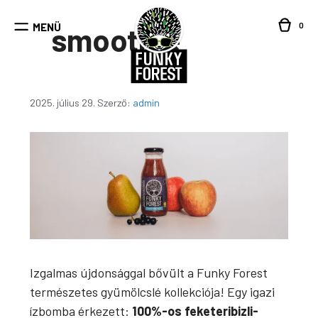
Kilépés
a
0
MENÜ
smoothie
tartalomba
2025. július 29.
Szerző:
admin
Izgalmas újdonsággal bővült a Funky Forest
természetes gyümölcslé kollekciója! Egy igazi
ízbomba érkezett:
100%-os feketeribizli-