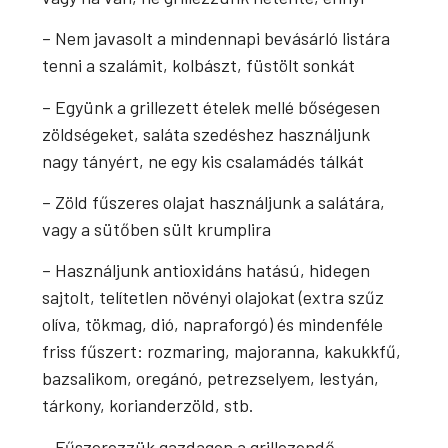
– Nem javasolt a mindennapi bevásárló listára
tenni a szalámit, kolbászt, füstölt sonkát
– Együnk a grillezett ételek mellé bőségesen
zöldségeket, saláta szedéshez használjunk
nagy tányért, ne egy kis csalamádés tálkát
– Zöld fűszeres olajat használjunk a salátára,
vagy a sütőben sült krumplira
– Használjunk antioxidáns hatású, hidegen
sajtolt, telítetlen növényi olajokat (extra szűz
olíva, tökmag, dió, napraforgó) és mindenféle
friss fűszert: rozmaring, majoranna, kakukkfű,
bazsalikom, oregánó, petrezselyem, lestyán,
tárkony, korianderzöld, stb.
– Fűszerezzük gazdagon a grillezendő