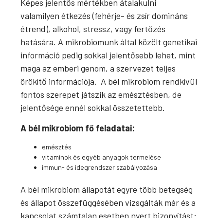
Képes jelentős mértékben átalakulni
valamilyen étkezés (fehérje- és zsír domináns
étrend), alkohol, stressz, vagy fertőzés
hatására. A mikrobiomunk által közölt genetikai
információ pedig sokkal jelentősebb lehet, mint
maga az emberi genom, a szervezet teljes
örökítő információja. A bél mikrobiom rendkívül
fontos szerepet játszik az emésztésben, de
jelentősége ennél sokkal összetettebb.
A bél mikrobiom fő feladatai:
emésztés
vitaminok és egyéb anyagok termelése
immun- és idegrendszer szabályozása
A bél mikrobiom állapotát egyre több betegség
és állapot összefüggésében vizsgálták már és a
kapcsolat számtalan esetben nyert bizonyítást: