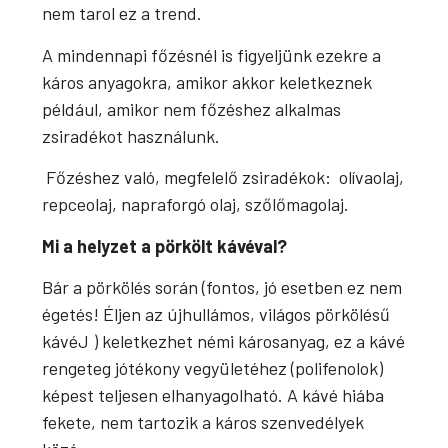
nem tarol ez a trend.
A mindennapi főzésnél is figyeljünk ezekre a
káros anyagokra, amikor akkor keletkeznek
például, amikor nem főzéshez alkalmas
zsiradékot használunk.
Főzéshez való, megfelelő zsiradékok: olívaolaj,
repceolaj, napraforgó olaj, szőlőmagolaj.
Mi a helyzet a pörkölt kávéval?
Bár a pörkölés során (fontos, jó esetben ez nem
égetés! Éljen az újhullámos, világos pörkölésű
kávéJ ) keletkezhet némi károsanyag, ez a kávé
rengeteg jótékony vegyületéhez (polifenolok)
képest teljesen elhanyagolható. A kávé hiába
fekete, nem tartozik a káros szenvedélyek