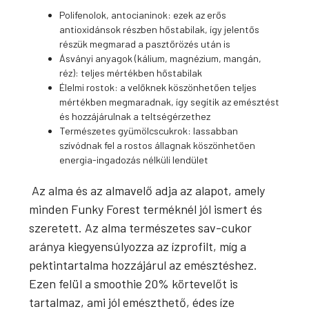
Polifenolok, antocianinok: ezek az erős
antioxidánsok részben hőstabilak, így jelentős
részük megmarad a pasztőrözés után is
Ásványi anyagok (kálium, magnézium, mangán,
réz): teljes mértékben hőstabilak
Élelmi rostok: a velőknek köszönhetően teljes
mértékben megmaradnak, így segítik az emésztést
és hozzájárulnak a teltségérzethez
Természetes gyümölcscukrok: lassabban
szívódnak fel a rostos állagnak köszönhetően
energia-ingadozás nélküli lendület
Az alma és az almavelő adja az alapot, amely
minden Funky Forest terméknél jól ismert és
szeretett. Az alma természetes sav-cukor
aránya kiegyensúlyozza az ízprofilt, míg a
pektintartalma hozzájárul az emésztéshez.
Ezen felül a smoothie 20% körtevelőt is
tartalmaz, ami jól emészthető, édes íze