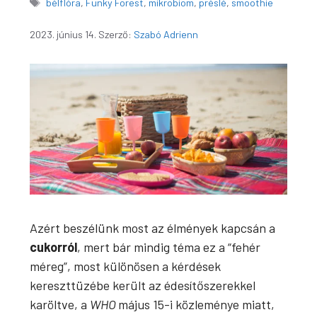
Címkék
bélflóra
,
Funky Forest
,
mikrobiom
,
préslé
,
smoothie
2023. június 14.
Szerző:
Szabó Adrienn
Azért beszélünk most az élmények kapcsán a
cukorról
, mert bár mindig téma ez a “fehér
méreg”, most különösen a kérdések
kereszttüzébe került az édesítőszerekkel
karöltve, a
WHO
május 15-i közleménye miatt,