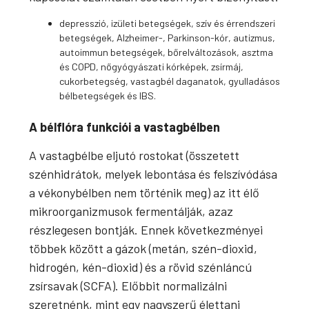
depresszió, izületi betegségek, szív és érrendszeri
betegségek, Alzheimer-, Parkinson-kór, autizmus,
autoimmun betegségek, bőrelváltozások, asztma
és COPD, nőgyógyászati kórképek, zsírmáj,
cukorbetegség, vastagbél daganatok, gyulladásos
bélbetegségek és IBS.
A bélflóra funkciói a vastagbélben
A vastagbélbe eljutó rostokat (összetett
szénhidrátok, melyek lebontása és felszívódása
a vékonybélben nem történik meg) az itt élő
mikroorganizmusok fermentálják, azaz
részlegesen bontják. Ennek következményei
többek között a gázok (metán, szén-dioxid,
hidrogén, kén-dioxid) és a rövid szénláncú
zsírsavak (SCFA). Előbbit normalizálni
szeretnénk, mint egy nagyszerű élettani