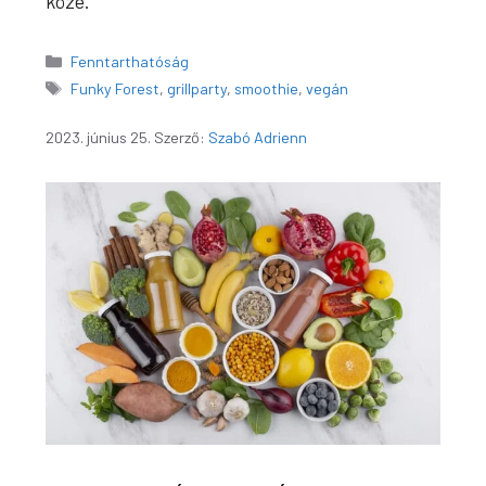
közé.
Kategória
Fenntarthatóság
Címkék
Funky Forest
,
grillparty
,
smoothie
,
vegán
2023. június 25.
Szerző:
Szabó Adrienn