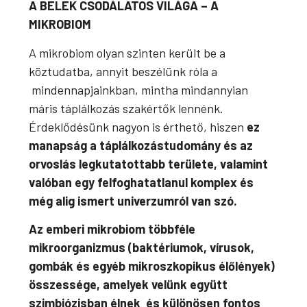
A BELEK CSODÁLATOS VILÁGA – A
MIKROBIOM
A mikrobiom olyan szinten került be a
köztudatba, annyit beszélünk róla a
mindennapjainkban, mintha mindannyian
máris táplálkozás szakértők lennénk.
Érdeklődésünk nagyon is érthető, hiszen
ez
manapság a táplálkozástudomány és az
orvoslás legkutatottabb területe, valamint
valóban egy felfoghatatlanul komplex és
még alig ismert univerzumról van szó.
Az emberi mikrobiom többféle
mikroorganizmus (baktériumok, vírusok,
gombák és egyéb mikroszkopikus élőlények)
összessége, amelyek velünk együtt
szimbiózisban élnek és különösen fontos