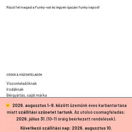
Rázd fel magad a Funky-val és legyen igazán funky napod!
CÉGEK & VISZONTELADÓK
Viszonteladóknak
Irodáknak
Bérgyártás, saját márka
JOG
2026. augusztus 1–9. között
üzemünk éves karbantartása
Süti szabályzat
miatt
szállítási szünetet tartunk
. Az utolsó csomagfeladás:
ÁSZF
2026. július 31.
(10–11 óráig beérkezett rendelések).
Adatvédelem
Következő szállítási nap: 2026. augusztus 10.
Impresszum