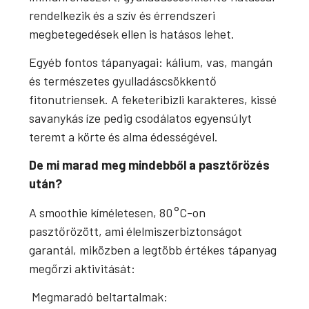
rendelkezik és a szív és érrendszeri
megbetegedések ellen is hatásos lehet.
Egyéb fontos tápanyagai: kálium, vas, mangán
és természetes gyulladáscsökkentő
fitonutriensek. A feketeribizli karakteres, kissé
savanykás íze pedig csodálatos egyensúlyt
teremt a körte és alma édességével.
De mi marad meg mindebből a pasztőrözés
után?
A smoothie kíméletesen, 80 °C-on
pasztőrözött, ami élelmiszerbiztonságot
garantál, miközben a legtöbb értékes tápanyag
megőrzi aktivitását:
Megmaradó beltartalmak: