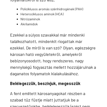
Policiklusos aromás szénhidrogének (PAH)
Heterociklusos aminok (HCA)
Nitrózaminok
Akrilamidok
Ezekkel a súlyos szavakkal már mindenki
találkozhatott, mindenkit riogattak már
ezekkel. De miről is van szó? Olyan, egészségre
károsan ható vegyületekről, amelyekről
bebizonyosodott, hogy rendszeres, nagy
mennyiségű fogyasztás mellett hozzájárulnak a
daganatos folyamatok kialakulásához.
Belélegezzük, beszívjuk, megesszük
A fent említett károsanyagokat részben a
szabad tűz füstje miatt juttatjuk be a
szervezetünkbe, belélelegezzük (ezért nem