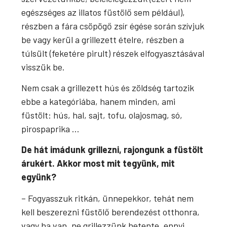
egészséges az illatos füstölő sem például),
részben a fára csöpögő zsír égése során szívjuk
be vagy kerül a grillezett ételre, részben a
túlsült (feketére pirult) részek elfogyasztásával
visszük be.
Nem csak a grillezett hús és zöldség tartozik
ebbe a kategóriába, hanem minden, ami
füstölt: hús, hal, sajt, tofu, olajosmag, só,
pirospaprika …
De hát imádunk grillezni, rajongunk a füstölt
árukért. Akkor most mit tegyünk, mit
együnk?
– Fogyasszuk ritkán, ünnepekkor, tehát nem
kell beszerezni füstölő berendezést otthonra,
vagy ha van, ne grillezzünk hetente, ennyi