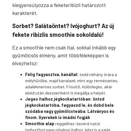
kiegyensúlyozza a feketeribizli határozott
karakterét.
Sorbet? Salátaöntet? Ivójoghurt? Az új
fekete ribizlis smoothie sokoldalú!
Ez a smoothie nem csak ital, sokkal inkább egy
gyümölcsös élmény, amit többféleképpen is
élvezhetsz:
Félig fagyasztva, kanállal:
tedd néhány órára a
mélyhűtőbe, majd kanalazd, mint egy természetes,
adalékmentes sorbet. Frissítő, különleges, akár
ebéd után desszertként is megállja a helyét.
Jeges italhoz jégkockatartóban
: öntsd
jégkockatartóba, fagyaszd le, és dobd bele
szódába vagy gyümölcsteába. Látványos és
finom. Gyerekek is imádni fogják
Smoothie alap
reggelihez: keverd natúr
joghurthoz vagy növényi italhoz, kész is a saját,