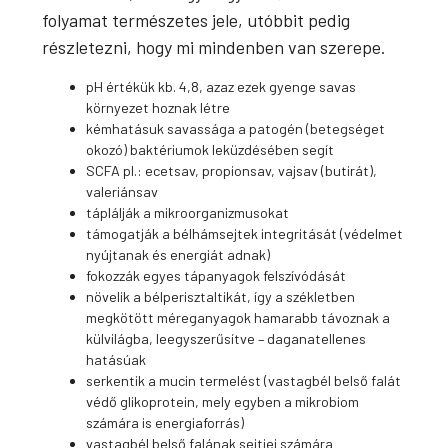
folyamat természetes jele, utóbbit pedig
részletezni, hogy mi mindenben van szerepe.
pH értékük kb. 4,8, azaz ezek gyenge savas
környezet hoznak létre
kémhatásuk savassága a patogén (betegséget
okozó) baktériumok leküzdésében segít
SCFA pl.: ecetsav, propionsav, vajsav (butirát),
valeriánsav
táplálják a mikroorganizmusokat
támogatják a bélhámsejtek integritását (védelmet
nyújtanak és energiát adnak)
fokozzák egyes tápanyagok felszívódását
növelik a bélperisztaltikát, így a székletben
megkötött méreganyagok hamarabb távoznak a
külvilágba, leegyszerűsítve – daganatellenes
hatásúak
serkentik a mucin termelést (vastagbél belső falát
védő glikoprotein, mely egyben a mikrobiom
számára is energiaforrás)
vastagbél belső falának sejtjei számára