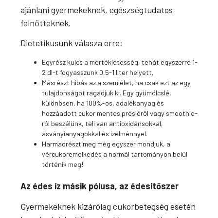
ajánlani gyermekeknek, egészségtudatos
felnőtteknek.
Dietetikusunk válasza erre:
Egyrész kulcs a mértékletesség, tehát egyszerre 1-
2 dl-t fogyasszunk 0,5-1 liter helyett,
Másrészt hibás az a szemlélet, ha csak ezt az egy
tulajdonságot ragadjuk ki. Egy gyümölcslé,
különösen, ha 100%-os, adalékanyag és
hozzáadott cukor mentes présléről vagy smoothie-
ról beszélünk, teli van antioxidánsokkal,
ásványianyagokkal és ízélménnyel.
Harmadrészt meg még egyszer mondjuk, a
vércukoremelkedés a normál tartományon belül
történik meg!
Az édes íz másik pólusa, az édesítőszer
Gyermekeknek kizárólag cukorbetegség esetén