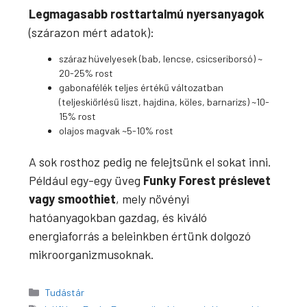
Legmagasabb rosttartalmú nyersanyagok
(szárazon mért adatok):
száraz hüvelyesek (bab, lencse, csicseriborsó) ~
20-25% rost
gabonafélék teljes értékű változatban
(teljeskiőrlésű liszt, hajdina, köles, barnarizs) ~10-
15% rost
olajos magvak ~5-10% rost
A sok rosthoz pedig ne felejtsünk el sokat inni.
Például egy-egy üveg
Funky Forest préslevet
vagy smoothiet
, mely növényi
hatóanyagokban gazdag, és kiváló
energiaforrás a beleinkben értünk dolgozó
mikroorganizmusoknak.
Kategória
Tudástár