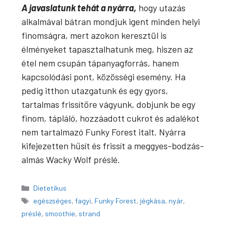
A javaslatunk tehát a nyárra,
hogy utazás
alkalmával bátran mondjuk igent minden helyi
finomságra, mert azokon keresztül is
élményeket tapasztalhatunk meg, hiszen az
étel nem csupán tápanyagforrás, hanem
kapcsolódási pont, közösségi esemény. Ha
pedig itthon utazgatunk és egy gyors,
tartalmas frissítőre vágyunk, dobjunk be egy
finom, tápláló, hozzáadott cukrot és adalékot
nem tartalmazó Funky Forest italt. Nyárra
kifejezetten hűsít és frissít a meggyes-bodzás-
almás Wacky Wolf préslé.
Kategória
Dietetikus
Címkék
egészséges
,
fagyi
,
Funky Forest
,
jégkása
,
nyár
,
préslé
,
smoothie
,
strand