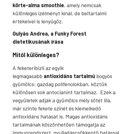
körte-alma smoothie
, amely nemcsak
különleges ízélményt kínál, de beltartalmi
értékeivel is lenyűgöz.
Gulyás Andrea, a Funky Forest
dietetikusának írása
Mitől különleges?
A feketeribizli az egyik
legmagasabb
antioxidáns tartalmú
bogyós
gyümölcs: gazdag polifenolokban, köztük
különösen sok antocianint tartalmaz. Ezek a
vegyületek adják a gyümölcs mély sötét lila,
már szinte fekete színét és kiemelkedő
antioxidáns hatását is. Magas antioxidáns
tartalmának köszönhetően támogatja az
immunrendszert, gyulladáscsökkentő hatással