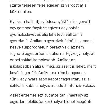
szinte teljesen feleslegesen szivárgott át a
köztudatba.
Gyakran hallhatjuk édesanyáktól: “megevett
egy gombóc fagyit/megivott egy pohár
gyümölcslevet és alig lehetett leállítani a
gyereket” . Amikor a gyerekek felnőtt szemmel
nézve túlpörögnek, hiperaktívak, az nem
fogható egyszerűen a cukorra. Egy-egy helyzet
ennél sokkal komplexebb. Amikor az
iskolapadban alig ül meg, az azért is lehet, mert
kevés inger éri. Amikor extrém hangosnak
tűnik egy nyaraláson kapott fagyi után, az is
sokkal inkább a helyzetre adott intenzív válasz.
Azért érdemes ezt tudatosítani, mert így az
egyetlen felelős (cukor) helyett lehetőségünk