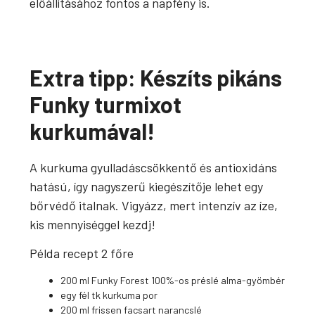
előállításához fontos a napfény is.
Extra tipp: Készíts pikáns
Funky turmixot
kurkumával!
A kurkuma gyulladáscsökkentő és antioxidáns
hatású, így nagyszerű kiegészítője lehet egy
bőrvédő italnak. Vigyázz, mert intenzív az íze,
kis mennyiséggel kezdj!
Példa recept 2 főre
200 ml Funky Forest 100%-os préslé alma-gyömbér
egy fél tk kurkuma por
200 ml frissen facsart narancslé