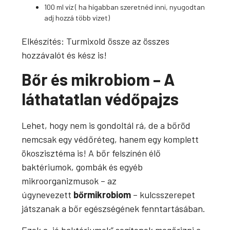
100 ml víz ( ha hígabban szeretnéd inni, nyugodtan
adj hozzá több vizet)
Elkészítés: Turmixold össze az összes
hozzávalót és kész is!
Bőr és mikrobiom – A
láthatatlan védőpajzs
Lehet, hogy nem is gondoltál rá, de a bőröd
nemcsak egy védőréteg, hanem egy komplett
ökoszisztéma is! A bőr felszínén élő
baktériumok, gombák és egyéb
mikroorganizmusok – az
úgynevezett
bőrmikrobiom
– kulcsszerepet
játszanak a bőr egészségének fenntartásában.
Ezek a „jó baktériumok” segítenek megőrizni a