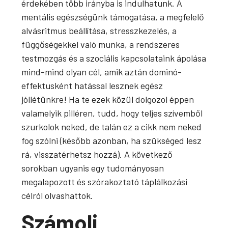
érdekében több irányba is indulhatunk. A
mentális egészségünk támogatása, a megfelelő
alvásritmus beállítása, stresszkezelés, a
függőségekkel való munka, a rendszeres
testmozgás és a szociális kapcsolataink ápolása
mind-mind olyan cél, amik aztán dominó-
effektusként hatással lesznek egész
jóllétünkre! Ha te ezek közül dolgozol éppen
valamelyik pilléren, tudd, hogy teljes szívemből
szurkolok neked, de talán ez a cikk nem neked
fog szólni (később azonban, ha szükséged lesz
rá, visszatérhetsz hozzá). A következő
sorokban ugyanis egy tudományosan
megalapozott és szórakoztató táplálkozási
célról olvashattok.
Számolj