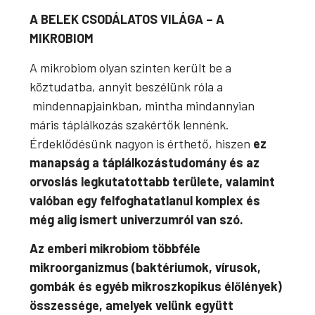
A BELEK CSODÁLATOS VILÁGA – A
MIKROBIOM
A mikrobiom olyan szinten került be a
köztudatba, annyit beszélünk róla a
mindennapjainkban, mintha mindannyian
máris táplálkozás szakértők lennénk.
Érdeklődésünk nagyon is érthető, hiszen
ez
manapság a táplálkozástudomány és az
orvoslás legkutatottabb területe, valamint
valóban egy felfoghatatlanul komplex és
még alig ismert univerzumról van szó.
Az emberi mikrobiom többféle
mikroorganizmus (baktériumok, vírusok,
gombák és egyéb mikroszkopikus élőlények)
összessége, amelyek velünk együtt