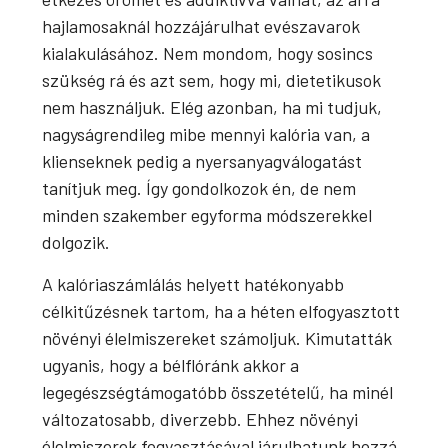
hajlamosaknál hozzájárulhat evészavarok
kialakulásához. Nem mondom, hogy sosincs
szükség rá és azt sem, hogy mi, dietetikusok
nem használjuk. Elég azonban, ha mi tudjuk,
nagyságrendileg mibe mennyi kalória van, a
klienseknek pedig a nyersanyagválogatást
tanítjuk meg. Így gondolkozok én, de nem
minden szakember egyforma módszerekkel
dolgozik.
A kalóriaszámlálás helyett hatékonyabb
célkitűzésnek tartom, ha a héten elfogyasztott
növényi élelmiszereket számoljuk. Kimutatták
ugyanis, hogy a bélflóránk akkor a
legegészségtámogatóbb összetételű, ha minél
változatosabb, diverzebb. Ehhez növényi
élelmiszerek fogyasztásával járulhatunk hozzá