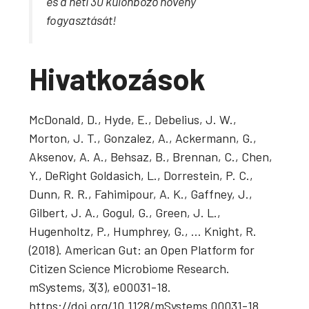
és a heti 30 különböző növény
fogyasztását!
Hivatkozások
McDonald, D., Hyde, E., Debelius, J. W.,
Morton, J. T., Gonzalez, A., Ackermann, G.,
Aksenov, A. A., Behsaz, B., Brennan, C., Chen,
Y., DeRight Goldasich, L., Dorrestein, P. C.,
Dunn, R. R., Fahimipour, A. K., Gaffney, J.,
Gilbert, J. A., Gogul, G., Green, J. L.,
Hugenholtz, P., Humphrey, G., … Knight, R.
(2018). American Gut: an Open Platform for
Citizen Science Microbiome Research.
mSystems, 3(3), e00031-18.
https://doi.org/10.1128/mSystems.00031-18