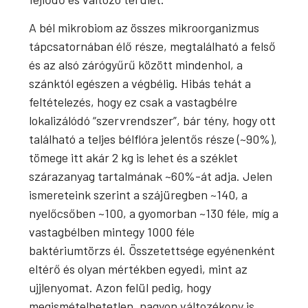
A bél mikrobiom az összes mikroorganizmus
tápcsatornában élő része, megtalálható a felső
és az alsó zárógyűrű között mindenhol, a
szánktól egészen a végbélig. Hibás tehát a
feltételezés, hogy ez csak a vastagbélre
lokalizálódó “szervrendszer”, bár tény, hogy ott
található a teljes bélflóra jelentős része (~90%),
tömege itt akár 2 kg is lehet és a széklet
szárazanyag tartalmának ~60%-át adja. Jelen
ismereteink szerint a szájüregben ~140, a
nyelőcsőben ~100, a gyomorban ~130 féle, míg a
vastagbélben mintegy 1000 féle
baktériumtörzs él. Összetettsége egyénenként
eltérő és olyan mértékben egyedi, mint az
ujjlenyomat. Azon felül pedig, hogy
megismételhetetlen, nagyon változékony is.