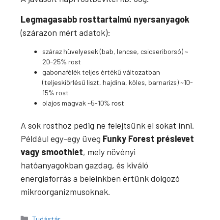
Legmagasabb rosttartalmú nyersanyagok
(szárazon mért adatok):
száraz hüvelyesek (bab, lencse, csicseriborsó) ~
20-25% rost
gabonafélék teljes értékű változatban
(teljeskiőrlésű liszt, hajdina, köles, barnarizs) ~10-
15% rost
olajos magvak ~5-10% rost
A sok rosthoz pedig ne felejtsünk el sokat inni.
Például egy-egy üveg
Funky Forest préslevet
vagy smoothiet
, mely növényi
hatóanyagokban gazdag, és kiváló
energiaforrás a beleinkben értünk dolgozó
mikroorganizmusoknak.
Kategória
Tudástár