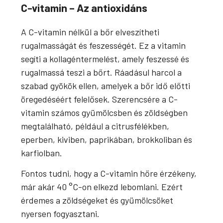
C-vitamin – Az antioxidáns
A C-vitamin nélkül a bőr elveszítheti
rugalmasságát és feszességét. Ez a vitamin
segíti a kollagéntermelést, amely feszessé és
rugalmassá teszi a bőrt. Ráadásul harcol a
szabad gyökök ellen, amelyek a bőr idő előtti
öregedéséért felelősek. Szerencsére a C-
vitamin számos gyümölcsben és zöldségben
megtalálható, például a citrusfélékben,
eperben, kiviben, paprikában, brokkoliban és
karfiolban.
Fontos tudni, hogy a C-vitamin hőre érzékeny,
már akár 40 °C-on elkezd lebomlani. Ezért
érdemes a zöldségeket és gyümölcsöket
nyersen fogyasztani.