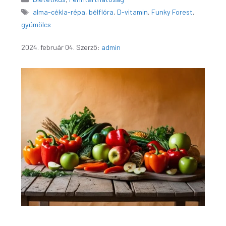
Címkék
alma-cékla-répa
,
bélflóra
,
D-vitamin
,
Funky Forest
,
gyümölcs
2024. február 04.
Szerző:
admin