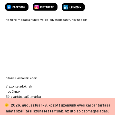
Rázd fel magad a Funky-val és legyen igazán funky napod!
CÉGEK & VISZONTELADÓK
Viszonteladóknak
Irodáknak
Bérgyártás, saját márka
JOG
2026. augusztus 1–9. között
üzemünk éves karbantartása
Süti szabályzat
miatt
szállítási szünetet tartunk
. Az utolsó csomagfeladás: