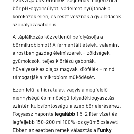
bőr pH-egyensúlyát, védelmet nyújtanak a
kórokozók ellen, és részt vesznek a gyulladások
szabályozásában is.
A táplálkozás közvetlenül befolyásolja a
bőrmikrobiomot! A fermentált ételek, valamint
a rostban gazdag élelmiszerek – zöldségek,
gyümölcsök, teljes kiőrlésű gabonák,
hüvelyesek és olajos magvak, diófélék – mind
támogatják a mikrobiom működését.
Ezen felül a hidratálás, vagyis a megfelelő
mennyiségű és minőségű folyadékfogyasztás
szintén kulcsfontosságú a szép bőr eléréséhez.
Fogyassz naponta
legalább
1,5-2 liter vizet és
legfeljebb 150-200 ml 100%-os gyümölcslevet!
Ebben az esetben remek választás a
Funky