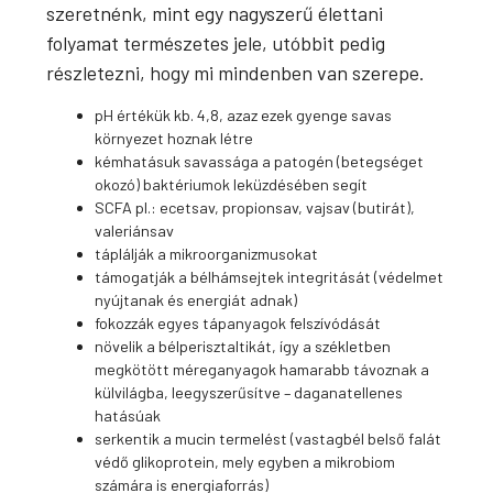
szeretnénk, mint egy nagyszerű élettani
folyamat természetes jele, utóbbit pedig
részletezni, hogy mi mindenben van szerepe.
pH értékük kb. 4,8, azaz ezek gyenge savas
környezet hoznak létre
kémhatásuk savassága a patogén (betegséget
okozó) baktériumok leküzdésében segít
SCFA pl.: ecetsav, propionsav, vajsav (butirát),
valeriánsav
táplálják a mikroorganizmusokat
támogatják a bélhámsejtek integritását (védelmet
nyújtanak és energiát adnak)
fokozzák egyes tápanyagok felszívódását
növelik a bélperisztaltikát, így a székletben
megkötött méreganyagok hamarabb távoznak a
külvilágba, leegyszerűsítve – daganatellenes
hatásúak
serkentik a mucin termelést (vastagbél belső falát
védő glikoprotein, mely egyben a mikrobiom
számára is energiaforrás)