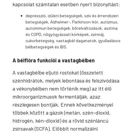
kapcsolat számtalan esetben nyert bizonyítást:
depresszió, izületi betegségek, szív és érrendszeri
betegségek, Alzheimer-, Parkinson-kór, autizmus,
autoimmun betegségek, bőrelváltozások, asztma
és COPD, nőgyógyászati kórképek, zsírmáj,
cukorbetegség, vastagbél daganatok, gyulladásos
bélbetegségek és IBS.
A bélflóra funkciói a vastagbélben
A vastagbélbe eljutó rostokat (összetett
szénhidrátok, melyek lebontása és felszívódása
a vékonybélben nem történik meg) az itt élő
mikroorganizmusok fermentálják, azaz
részlegesen bontják. Ennek következményei
többek között a gázok (metán, szén-dioxid,
hidrogén, kén-dioxid) és a rövid szénláncú
zsírsavak (SCFA). Előbbit normalizálni