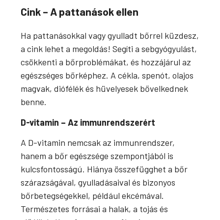
Cink – A pattanások ellen
Ha pattanásokkal vagy gyulladt bőrrel küzdesz,
a cink lehet a megoldás! Segíti a sebgyógyulást,
csökkenti a bőrproblémákat, és hozzájárul az
egészséges bőrképhez. A cékla, spenót, olajos
magvak, diófélék és hüvelyesek bővelkednek
benne.
D-vitamin – Az immunrendszerért
A D-vitamin nemcsak az immunrendszer,
hanem a bőr egészsége szempontjából is
kulcsfontosságú. Hiánya összefügghet a bőr
szárazságával, gyulladásaival és bizonyos
bőrbetegségekkel, például ekcémával.
Természetes forrásai a halak, a tojás és