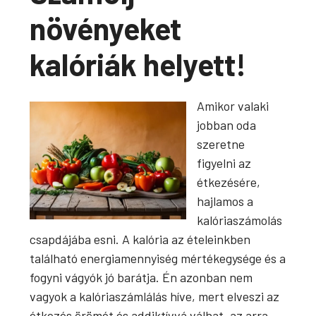
növényeket
kalóriák helyett!
Amikor valaki
jobban oda
szeretne
figyelni az
étkezésére,
hajlamos a
kalóriaszámolás
csapdájába esni. A kalória az ételeinkben
található energiamennyiség mértékegysége és a
fogyni vágyók jó barátja. Én azonban nem
vagyok a kalóriaszámlálás híve, mert elveszi az
étkezés örömét és addiktívvá válhat, az arra