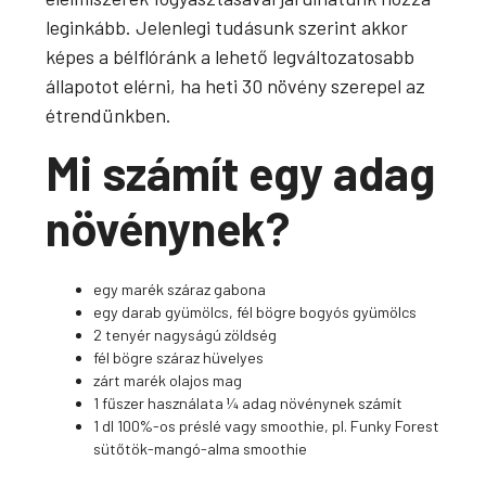
leginkább. Jelenlegi tudásunk szerint akkor
képes a bélflóránk a lehető legváltozatosabb
állapotot elérni, ha heti 30 növény szerepel az
étrendünkben.
Mi számít egy adag
növénynek?
egy marék száraz gabona
egy darab gyümölcs, fél bögre bogyós gyümölcs
2 tenyér nagyságú zöldség
fél bögre száraz hüvelyes
zárt marék olajos mag
1 fűszer használata ¼ adag növénynek számít
1 dl 100%-os préslé vagy smoothie, pl. Funky Forest
sütőtök-mangó-alma smoothie