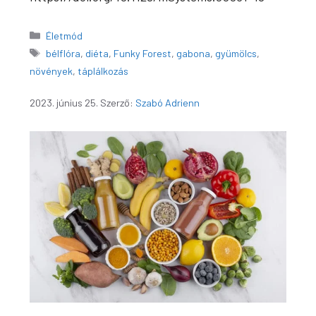
Kategória
Életmód
Címkék
bélflóra
,
diéta
,
Funky Forest
,
gabona
,
gyümölcs
,
növények
,
táplálkozás
2023. június 25.
Szerző:
Szabó Adrienn