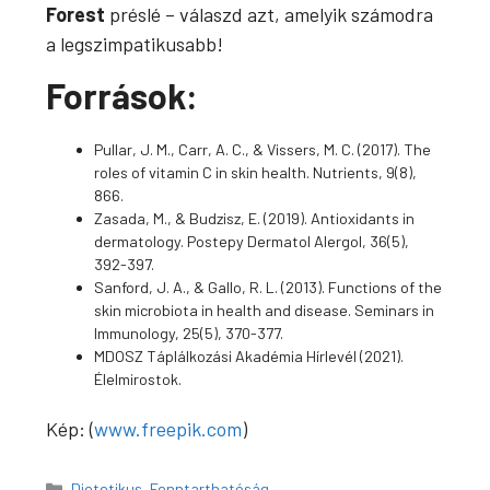
Forest
préslé – válaszd azt, amelyik számodra
a legszimpatikusabb!
Források:
Pullar, J. M., Carr, A. C., & Vissers, M. C. (2017). The
roles of vitamin C in skin health. Nutrients, 9(8),
866.
Zasada, M., & Budzisz, E. (2019). Antioxidants in
dermatology. Postepy Dermatol Alergol, 36(5),
392-397.
Sanford, J. A., & Gallo, R. L. (2013). Functions of the
skin microbiota in health and disease. Seminars in
Immunology, 25(5), 370-377.
MDOSZ Táplálkozási Akadémia Hírlevél (2021).
Élelmirostok.
Kép: (
www.freepik.com
)
Kategória
Dietetikus
,
Fenntarthatóság