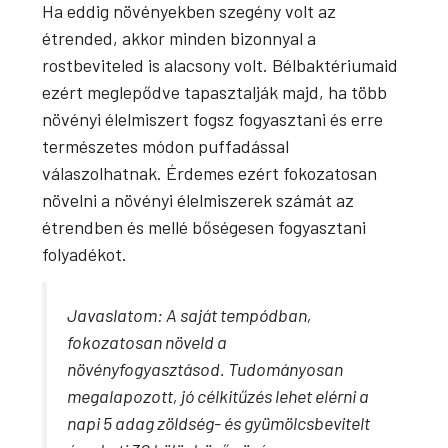
Ha eddig növényekben szegény volt az
étrended, akkor minden bizonnyal a
rostbeviteled is alacsony volt. Bélbaktériumaid
ezért meglepődve tapasztalják majd, ha több
növényi élelmiszert fogsz fogyasztani és erre
természetes módon puffadással
válaszolhatnak. Érdemes ezért fokozatosan
növelni a növényi élelmiszerek számát az
étrendben és mellé bőségesen fogyasztani
folyadékot.
Javaslatom: A saját tempódban,
fokozatosan növeld a
növényfogyasztásod. Tudományosan
megalapozott, jó célkitűzés lehet elérni a
napi 5 adag zöldség- és gyümölcsbevitelt