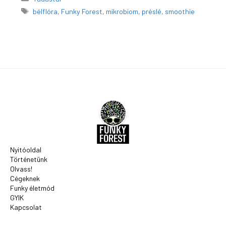
Címkék
bélflóra
,
Funky Forest
,
mikrobiom
,
préslé
,
smoothie
Nyitóoldal
Történetünk
Olvass!
Cégeknek
Funky életmód
GYIK
Kapcsolat