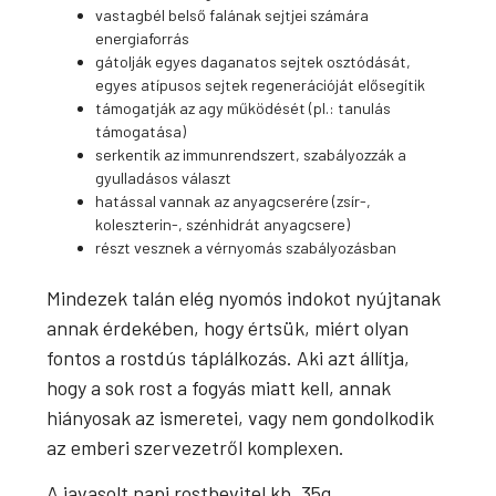
vastagbél belső falának sejtjei számára
energiaforrás
gátolják egyes daganatos sejtek osztódását,
egyes atípusos sejtek regenerációját elősegítik
támogatják az agy működését (pl.: tanulás
támogatása)
serkentik az immunrendszert, szabályozzák a
gyulladásos választ
hatással vannak az anyagcserére (zsír-,
koleszterin-, szénhidrát anyagcsere)
részt vesznek a vérnyomás szabályozásban
Mindezek talán elég nyomós indokot nyújtanak
annak érdekében, hogy értsük, miért olyan
fontos a rostdús táplálkozás. Aki azt állítja,
hogy a sok rost a fogyás miatt kell, annak
hiányosak az ismeretei, vagy nem gondolkodik
az emberi szervezetről komplexen.
A javasolt napi rostbevitel kb. 35g.