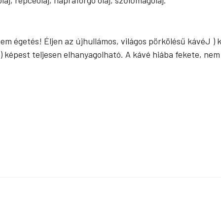
aj, repceolaj, napraforgó olaj, szőlőmagolaj.
 nem égetés! Éljen az újhullámos, világos pörkölésű kávéJ )
) képest teljesen elhanyagolható. A kávé hiába fekete, nem