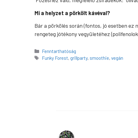
Főzéshez való, megfelelő zsiradékok: olívaol
Mi a helyzet a pörkölt kávéval?
Bár a pörkölés során (fontos, jó esetben ez
rengeteg jótékony vegyületéhez (polifenolok
Kategória
Fenntarthatóság
Címkék
Funky Forest
,
grillparty
,
smoothie
,
vegán