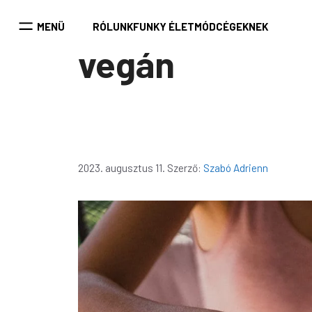
Kilépés
a
MENÜ
RÓLUNK
FUNKY ÉLETMÓD
CÉGEKNEK
tartalomba
vegán
2023. augusztus 11.
Szerző:
Szabó Adrienn