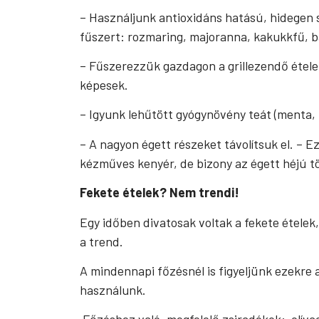
– Használjunk antioxidáns hatású, hidegen saj
fűszert: rozmaring, majoranna, kakukkfű, ba
– Fűszerezzük gazdagon a grillezendő ételek
képesek.
– Igyunk lehűtött gyógynövény teát (menta, ka
– A nagyon égett részeket távolítsuk el. – E
kézműves kenyér, de bizony az égett héjú tö
Fekete ételek? Nem trendi!
Egy időben divatosak voltak a fekete ételek
a trend.
A mindennapi főzésnél is figyeljünk ezekre
használunk.