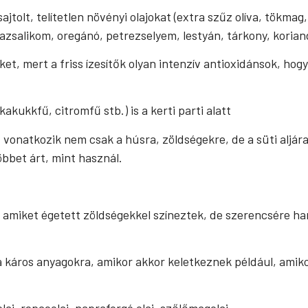
tolt, telítetlen növényi olajokat (extra szűz olíva, tökmag,
zsalikom, oregánó, petrezselyem, lestyán, tárkony, korian
et, mert a friss ízesítők olyan intenzív antioxidánsok, h
kukkfű, citromfű stb.) is a kerti parti alatt
z vonatkozik nem csak a húsra, zöldségekre, de a süti aljár
bbet árt, mint használ.
, amiket égetett zöldségekkel színeztek, de szerencsére ha
 a káros anyagokra, amikor akkor keletkeznek például, ami