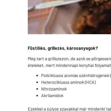
Füstölés, grillezés, károsanyagok?
Még tart a grillszezon, de azok se pörgess
ételeket, mert mindennapi konyhai folyamato
Policiklusos aromás szénhidrogének 
Heterociklusos aminok (HCA)
Nitrózaminok
Akrilamidok
Ezekkel a súlyos szavakkal már mindenki tal