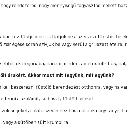
 hogy rendszeres, nagy mennyiségű fogyasztás mellett hoz
abad tűz füstje miatt juttatjuk be a szervezetünkbe, belél
zsír égése során szívjuk be vagy kerül a grillezett ételre, r
k ebbe a kategóriába, hanem minden, ami füstölt: hús, hal, 
stölt árukért. Akkor most mit tegyünk, mit együnk?
kell beszerezni füstölő berendezést otthonra, vagy ha van
a tenni a szalámit, kolbászt, füstölt sonkát
n zöldségeket, saláta szedéshez használjunk nagy tányért, 
a, vagy a sütőben sült krumplira