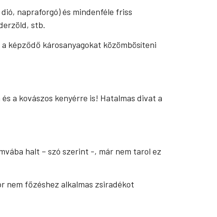
 dió, napraforgó) és mindenféle friss
derzöld, stb.
ogy a képződő károsanyagokat közömbösíteni
a és a kovászos kenyérre is! Hatalmas divat a
mvába halt – szó szerint -, már nem tarol ez
kor nem főzéshez alkalmas zsiradékot