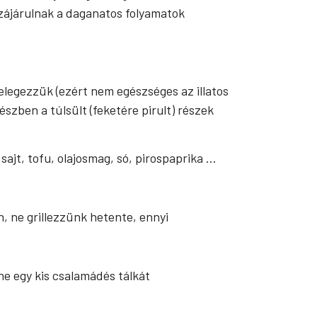
zájárulnak a daganatos folyamatok
elegezzük (ezért nem egészséges az illatos
észben a túlsült (feketére pirult) részek
sajt, tofu, olajosmag, só, pirospaprika …
, ne grillezzünk hetente, ennyi
ne egy kis csalamádés tálkát