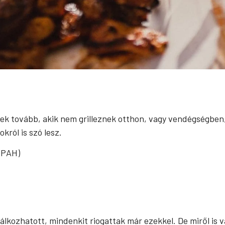
enek tovább, akik nem grilleznek otthon, vagy vendégségbe
król is szó lesz.
(PAH)
álkozhatott, mindenkit riogattak már ezekkel. De miről is 