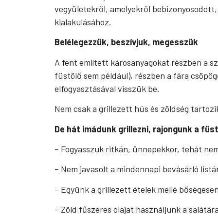
vegyületekről, amelyekről bebizonyosodott,
kialakulásához.
Belélegezzük, beszívjuk, megesszük
A fent említett károsanyagokat részben a sz
füstölő sem például), részben a fára csöpögő 
elfogyasztásával visszük be.
Nem csak a grillezett hús és zöldség tartozi
De hát imádunk grillezni, rajongunk a fü
– Fogyasszuk ritkán, ünnepekkor, tehát nem 
– Nem javasolt a mindennapi bevásárló listár
– Együnk a grillezett ételek mellé bőségese
– Zöld fűszeres olajat használjunk a salátár