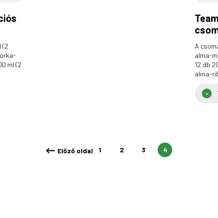
ciós
Team
cso
 (2
A csoma
borka-
alma-me
0 ml (2
12 db 2
alma-ri
1
2
3
4
Előző oldal