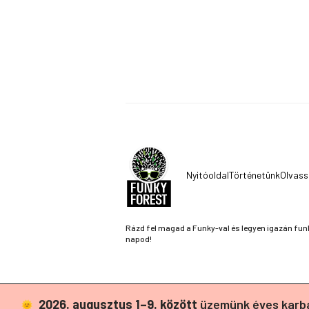
Nyitóoldal
Történetünk
Olvass
Rázd fel magad a Funky-val és legyen igazán fun
napod!
2026. augusztus 1–9. között
üzemünk éves karba