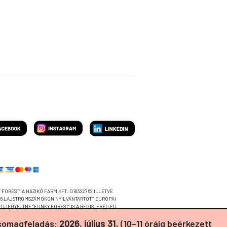
 FOREST” A HÁZIKÓ FARM KFT. 018322762 ILLETVE
46 LAJSTROMSZÁMOKON NYILVÁNTARTOTT EURÓPAI
ÉDJEGYE. THE ”FUNKY FOREST” IS A REGISTERED EU
ARK OF HÁZIKÓ FARM KFT., REGISTRATION NO.:
csomagfeladás:
2026. július 31.
(10–11 óráig beérkezett
2 AND 018322746