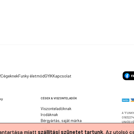
!
Cégeknek
Funky életmód
GYIK
Kapcsolat
CÉGEK & VISZONTELADÓK
ky
Viszonteladóknak
A ”FUNKY
Irodáknak
0183227
Bérgyártás, saját márka
UNIÓS V
TRADE M
JOG
ntartása miatt
szállítási szünetet tartunk
. Az utolsó 
01832276