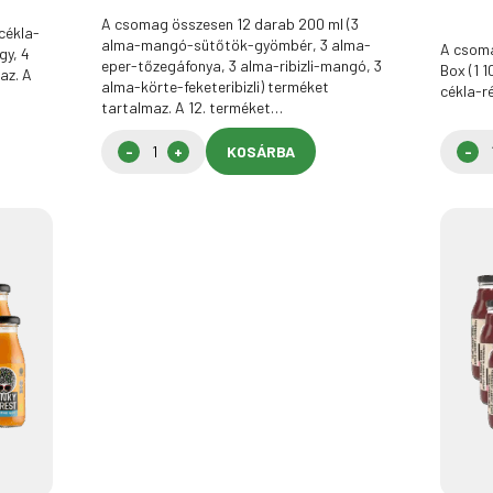
A csomag összesen 12 darab 200 ml (3
cékla-
alma-mangó-sütőtök-gyömbér, 3 alma-
A csoma
gy, 4
eper-tőzegáfonya, 3 alma-ribizli-mangó, 3
Box (1 
az. A
alma-körte-feketeribizli) terméket
cékla-r
tartalmaz. A 12. terméket…
KOSÁRBA