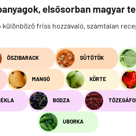
panyagok, elsősorban magyar t
5 különböző friss hozzávaló, számtalan rece
ŐSZIBARACK
SÜTŐTÖK
MANGÓ
KÖRTE
CÉKLA
BODZA
TŐZEGÁFO
UBORKA