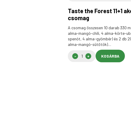
Taste the Forest 11+1 ak
csomag
A csomag összesen 10 darab 330 ml
alma-mangó-chili, 4 alma-körte-u
spenót, 4 alma-gyömbér) és 2 db 20
alma-mangó-sütőtök)…
KOSÁRBA