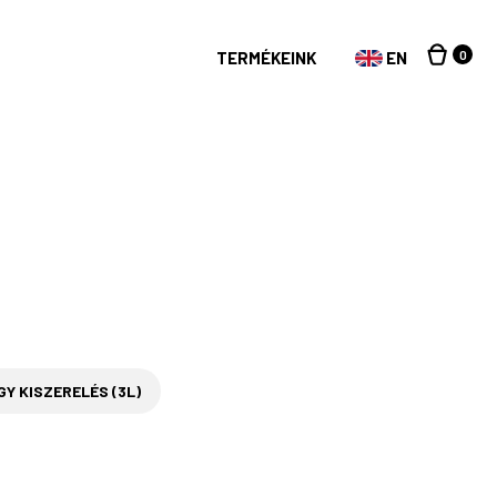
0
TERMÉKEINK
EN
Y KISZERELÉS (3L)