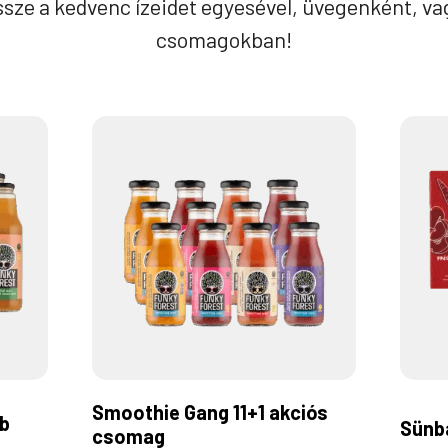
össze a kedvenc ízeidet egyesével, üvegenként, vag
csomagokban!
Smoothie Gang 11+1 akciós
db
Sünba
csomag