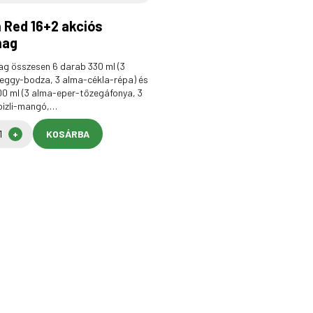
 Red 16+2 akciós
mag
g összesen 6 darab 330 ml (3
ggy-bodza, 3 alma-cékla-répa) és
00 ml (3 alma-eper-tőzegáfonya, 3
bizli-mangó,…
KOSÁRBA