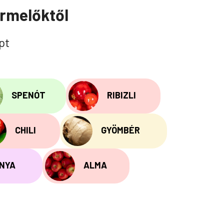
ermelőktől
pt
SPENÓT
RIBIZLI
CHILI
GYÖMBÉR
NYA
ALMA