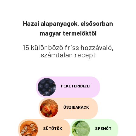
Hazai alapanyagok, elsősorban
magyar termelőktől
15 különböző friss hozzávaló,
számtalan recept
FEKETERIBIZLI
ŐSZIBARACK
SÜTŐTÖK
SPENÓT