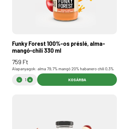
Funky Forest 100%-os préslé, alma-
mangó-chili 330 ml
759
Ft
Alapanyagok: alma 79,7% mangó 20% habanero chili 0,3%
KOSÁRBA