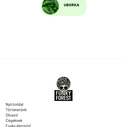
UBORKA
Nyitóoldal
Történetünk
Olvass!
Cégeknek
Funky életmód