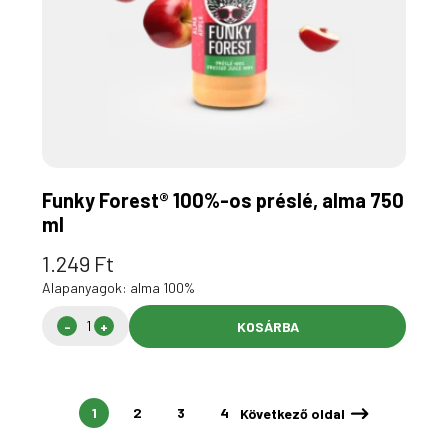
Funky Forest® 100%-os préslé, alma 750
ml
1.249
Ft
Alapanyagok: alma 100%
KOSÁRBA
1
2
3
4
Következő oldal