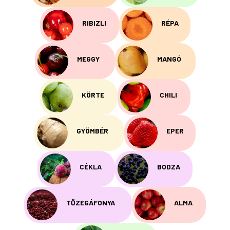
RIBIZLI
RÉPA
MEGGY
MANGÓ
KÖRTE
CHILI
GYÖMBÉR
EPER
CÉKLA
BODZA
TŐZEGÁFONYA
ALMA