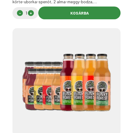
körte-uborka-spenót, 2 alma-meggy-bodza,…
KOSÁRBA