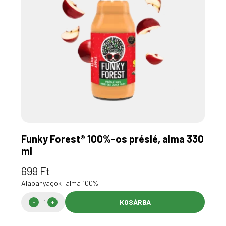
Funky Forest® 100%-os préslé, alma 330
ml
699
Ft
Alapanyagok: alma 100%
KOSÁRBA