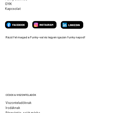
GYIK
Kapcsolat
Rázd fel magad a Funky-val és legyen igazán funky napod!
CÉGEK & VISZONTELADÓK
Viszonteladóknak
Irodáknak
Bérgyártás, saját márka