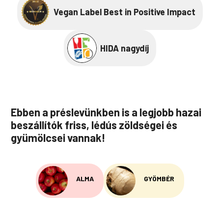
Vegan Label Best in Positive Impact
HIDA nagydíj
Ebben a préslevünkben is a legjobb hazai
beszállítók friss, lédús zöldségei és
gyümölcsei vannak!
ALMA
GYÖMBÉR