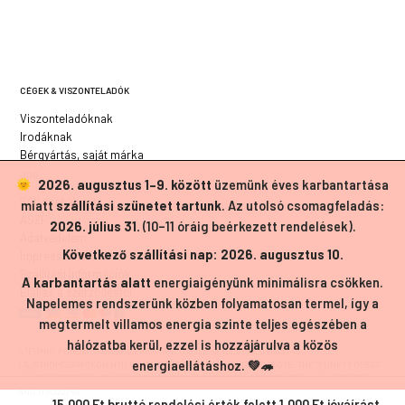
CÉGEK & VISZONTELADÓK
Viszonteladóknak
Irodáknak
Bérgyártás, saját márka
JOG
2026. augusztus 1–9. között
üzemünk éves karbantartása
Süti szabályzat
miatt
szállítási szünetet tartunk
. Az utolsó csomagfeladás:
ÁSZF
2026. július 31.
(10–11 óráig beérkezett rendelések).
Adatvédelem
Következő szállítási nap: 2026. augusztus 10.
Impresszum
Szállítási információk
A karbantartás alatt
energiaigényünk minimálisra csökken.
Elállás a szerződéstől
Napelemes rendszerünk közben folyamatosan termel, így a
megtermelt villamos energia szinte teljes egészében a
hálózatba kerül, ezzel is hozzájárulva a közös
A ”FUNKY FOREST” A HÁZIKÓ FARM KFT. 018322762 ILLETVE 018322746
energiaellátáshoz. 💚🦔
LAJSTROMSZÁMOKON NYILVÁNTARTOTT EURÓPAI UNIÓS VÉDJEGYE. THE ”FUNKY FOREST”
IS A REGISTERED EU TRADE MARK OF HÁZIKÓ FARM KFT., REGISTRATION NO.: 018322762
AND 018322746
15.000 Ft bruttó rendelési érték felett 1.000 Ft jóváírást