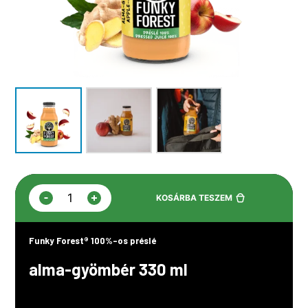
-
+
KOSÁRBA TESZEM
Funky
Forest®
100%-
Funky Forest® 100%-os préslé
os
préslé,
alma-gyömbér 330 ml
alma-
gyömbér
330