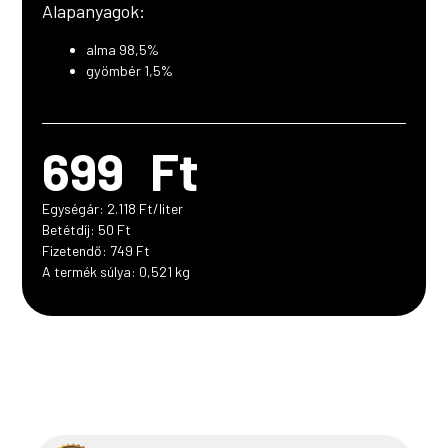
Alapanyagok:
ml
mennyiség
alma 98,5%
gyömbér 1,5%
699
Ft
Egységár: 2.118 Ft/liter
Betétdíj: 50 Ft
Fizetendő: 749 Ft
A termék súlya: 0,521 kg