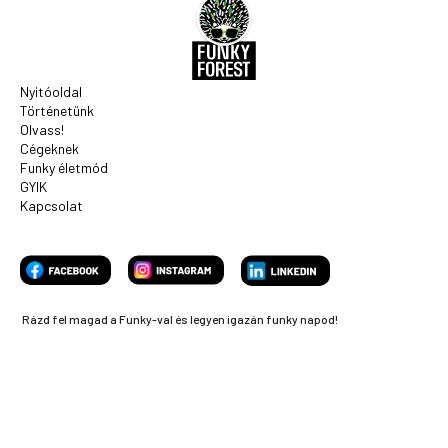
Nyitóoldal
Történetünk
Olvass!
Cégeknek
Funky életmód
GYIK
Kapcsolat
Rázd fel magad a Funky-val és legyen igazán funky napod!