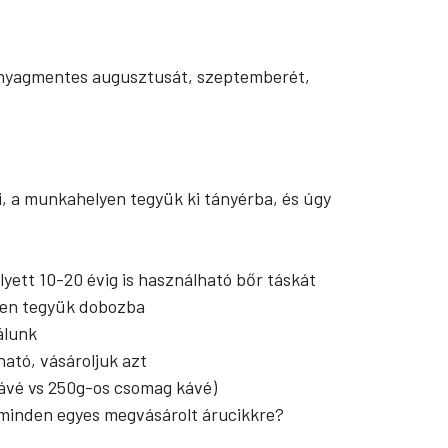
anyagmentes augusztusát, szeptemberét,
, a munkahelyen tegyük ki tányérba, és úgy
ett 10-20 évig is használható bőr táskát
rűen tegyük dobozba
álunk
ató, vásároljuk azt
kávé vs 250g-os csomag kávé)
 minden egyes megvásárolt árucikkre?