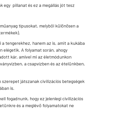
 egy pillanat és ez a megállás jót tesz
 műanyag típusokat, melyből különösen a
 termékek).
i a tengerekhez, hanem az is, amit a kukába
 elégetik. A folyamat során, ahogy
adott kár, amivel mi az életmódunkon
ványvízben, a csapvízben és az ételünkben,
szerepet játszanak civilizációs betegségek
ában is.
ll fogadnunk, hogy ez jelenlegi civilizációs
zetünkre és a meglévő folyamatokat ne