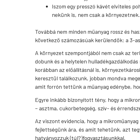
Iszom egy presszó kávét elviteles po
nekünk is, nem csak a környezetnek.
Továbbá nem minden műanyag rossz és haszo
következő számozásúak kerülendők: a 3-as (P
A környezet szempontjából nem csak az terhe
dobunk és a helytelen hulladékgazdálkodás 
korábban az előállításnál is, környezetkár
keresztül találkozunk, jobban mondva mege
amit forrón tettünk a műanyag edénybe, hog
Egyre inkább bizonyított tény, hogy a mikr
– asztma, cukorbetegség, szív- és érrendsze
Az viszont evidencia, hogy a mikroműanyag mi
fejlettségünk ára, és amit tehetünk, azt t
hatványozzuk (túl?)fogyasztásunkkal.