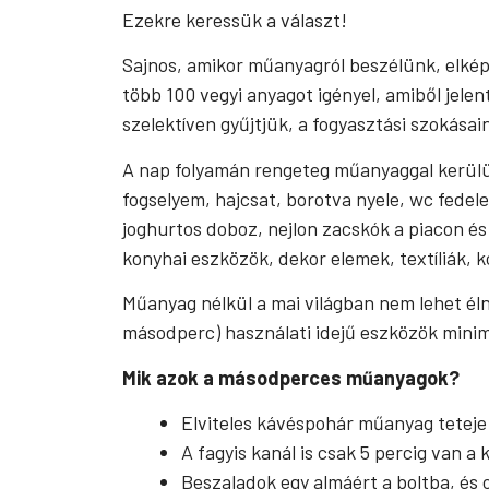
Ezekre keressük a választ!
Sajnos, amikor műanyagról beszélünk, elkép
több 100 vegyi anyagot igényel, amiből jelen
szelektíven gyűjtjük, a fogyasztási szokásain
A nap folyamán rengeteg műanyaggal kerülün
fogselyem, hajcsat, borotva nyele, wc fedel
joghurtos doboz, nejlon zacskók a piacon és
konyhai eszközök, dekor elemek, textíliák, 
Műanyag nélkül a mai világban nem lehet él
másodperc) használati idejű eszközök minima
Mik azok a másodperces műanyagok?
Elviteles kávéspohár műanyag teteje –
A fagyis kanál is csak 5 percig van a 
Beszaladok egy almáért a boltba, és 