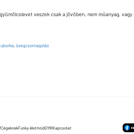
s gyümölcslevet veszek csak a jövőben, nem műanyag, vagy
,
uborka
,
üvegcsomagolás
!
Cégeknek
Funky életmód
GYIK
Kapcsolat