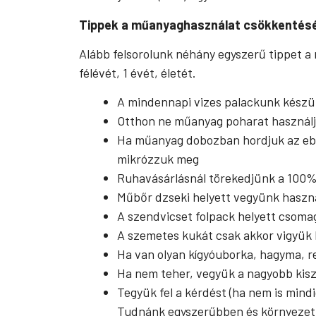
Tippek a műanyaghasználat csökkentés
Alább felsorolunk néhány egyszerű tippet
félévét, 1 évét, életét.
A mindennapi vizes palackunk készü
Otthon ne műanyag poharat használ
Ha műanyag dobozban hordjuk az ebéd
mikrózzuk meg
Ruhavásárlásnál törekedjünk a 100
Műbőr dzseki helyett vegyünk haszná
A szendvicset folpack helyett csoma
A szemetes kukát csak akkor vigyük k
Ha van olyan kígyóuborka, hagyma, re
Ha nem teher, vegyük a nagyobb kisz
Tegyük fel a kérdést (ha nem is min
Tudnánk egyszerűbben és környezet