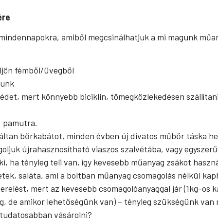
ére
 a mindennapokra, amiből megcsinálhatjuk a mi magunk mű
ljön fémből/üvegből
junk
et, mert könnyebb biciklin, tömegközlekedésen szállítani
% pamutra.
ltan bőrkabátot, minden évben új divatos műbőr táska hely
goljuk újrahasznosítható viaszos szalvétába, vagy egysze
i, ha tényleg teli van, így kevesebb műanyag zsákot haszn
tek, saláta, ami a boltban műanyag csomagolás nélkül kaph
erelést, mert az kevesebb csomagolóanyaggal jár (1kg-os 
dig, de amikor lehetőségünk van) – tényleg szükségünk van
tudatosabban vásárolni?