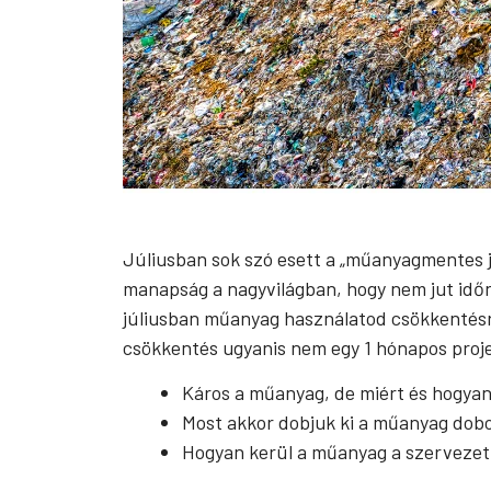
Júliusban sok szó esett a „műanyagmentes jú
manapság a nagyvilágban, hogy nem jut időn
júliusban műanyag használatod csökkentés
csökkentés ugyanis nem egy 1 hónapos proje
Káros a műanyag, de miért és hogya
Most akkor dobjuk ki a műanyag dob
Hogyan kerül a műanyag a szerveze