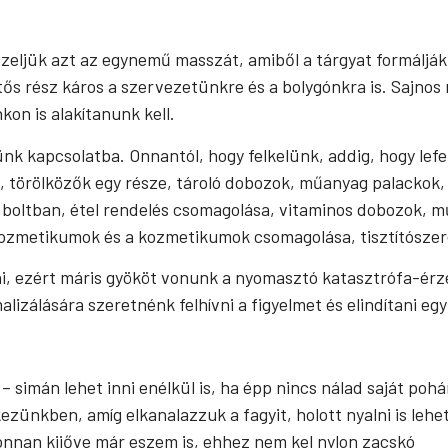
zeljük azt az egynemű masszát, amiből a tárgyat formálják
tős rész káros a szervezetünkre és a bolygónkra is. Sajnos
kon is alakítanunk kell.
k kapcsolatba. Onnantól, hogy felkelünk, addig, hogy lef
e, törölközők egy része, tároló dobozok, műanyag palackok
 boltban, étel rendelés csomagolása, vitaminos dobozok, m
kozmetikumok és a kozmetikumok csomagolása, tisztítószerek
ni, ezért máris gyököt vonunk a nyomasztó katasztrófa-érze
lizálására szeretnénk felhívni a figyelmet és elindítani eg
 simán lehet inni enélkül is, ha épp nincs nálad saját pohá
kezünkben, amíg elkanalazzuk a fagyit, holott nyalni is lehe
onnan kijőve már eszem is, ehhez nem kel nylon zacskó