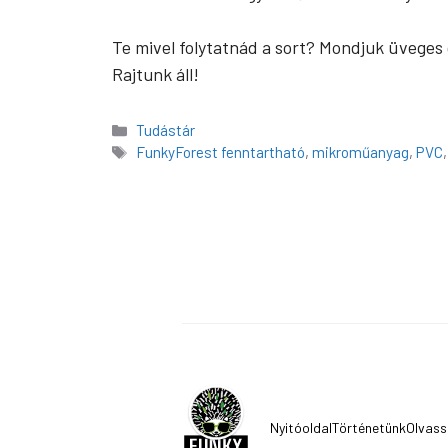
Te mivel folytatnád a sort? Mondjuk üvege
Rajtunk áll!
Kategória
Tudástár
Címkék
FunkyForest fenntartható
,
mikroműanyag
,
PVC
Nyitóoldal
Történetünk
Olvass