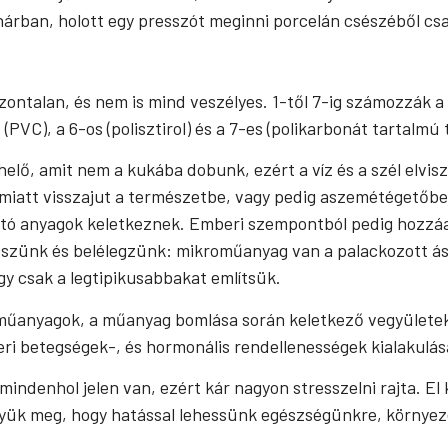
hárban, holott egy presszót meginni porcelán csészéből csak
ntalan, és nem is mind veszélyes. 1-től 7-ig számozzák a
VC), a 6-os (polisztirol) és a 7-es (polikarbonát tartalmú
lő, amit nem a kukába dobunk, ezért a víz és a szél elvisz
miatt visszajut a természetbe, vagy pedig aszemétégetőben
osító anyagok keletkeznek. Emberi szempontból pedig hozzá
szünk és belélegzünk: mikroműanyag van a palackozott ás
y csak a legtipikusabbakat említsük.
oműanyagok, a műanyag bomlása során keletkező vegyületek 
ri betegségek-, és hormonális rendellenességek kialakulás
ndenhol jelen van, ezért kár nagyon stresszelni rajta. El ke
együk meg, hogy hatással lehessünk egészségünkre, környe