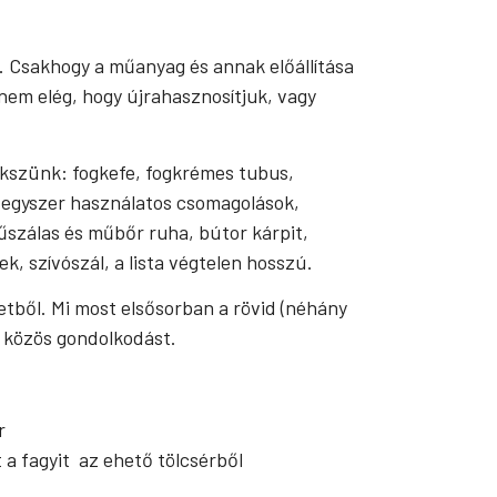
. Csakhogy a műanyag és annak előállítása
 nem elég, hogy újrahasznosítjuk, vagy
ekszünk: fogkefe, fogkrémes tubus,
, egyszer használatos csomagolások,
űszálas és műbőr ruha, bútor kárpit,
, szívószál, a lista végtelen hosszú.
tből. Mi most elsősorban a rövid (néhány
y közös gondolkodást.
r
t a fagyit az ehető tölcsérből