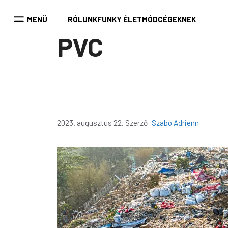
Kilépés
a
MENÜ
RÓLUNK
FUNKY ÉLETMÓD
CÉGEKNEK
tartalomba
PVC
2023. augusztus 22.
Szerző:
Szabó Adrienn