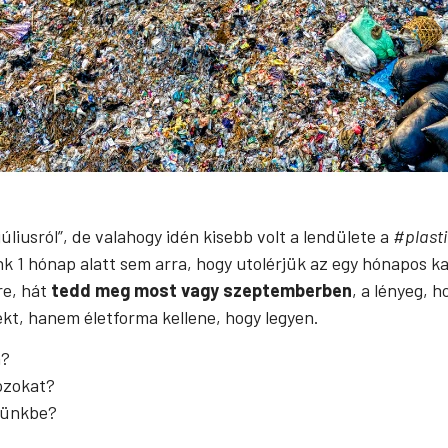
liusról”, de valahogy idén kisebb volt a lendülete a
#plasti
k 1 hónap alatt sem arra, hogy utolérjük az egy hónapos 
re, hát
tedd meg most vagy szeptemberben
, a lényeg, 
kt, hanem életforma kellene, hogy legyen.
n?
ozokat?
tünkbe?