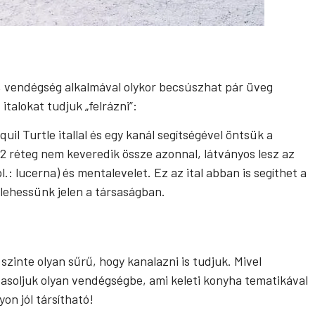
t, vendégség alkalmával olykor becsúszhat pár üveg
italokat tudjuk „felrázni”:
uil Turtle itallal és egy kanál segítségével öntsük a
2 réteg nem keveredik össze azonnal, látványos lesz az
l.: lucerna) és mentalevelet. Ez az ital abban is segíthet a
lehessünk jelen a társaságban.
zinte olyan sűrű, hogy kanalazni is tudjuk. Mivel
avasoljuk olyan vendégségbe, ami keleti konyha tematikával
gyon jól társítható!