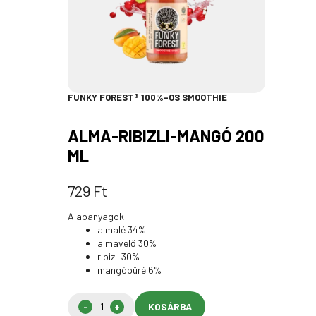
FUNKY FOREST® 100%-OS SMOOTHIE
ALMA-RIBIZLI-MANGÓ 200
ML
729
Ft
Alapanyagok:
almalé 34%
almavelő 30%
ribizli 30%
mangópüré 6%
KOSÁRBA