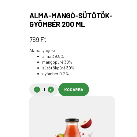
ALMA-MANGÓ-SÜTŐTÖK-
GYÖMBÉR 200 ML
769
Ft
Alapanyagok:
alma 39,8%
mangópüré 30%
sütőtökpüré 30%
gyömbér 0,2%
KOSÁRBA