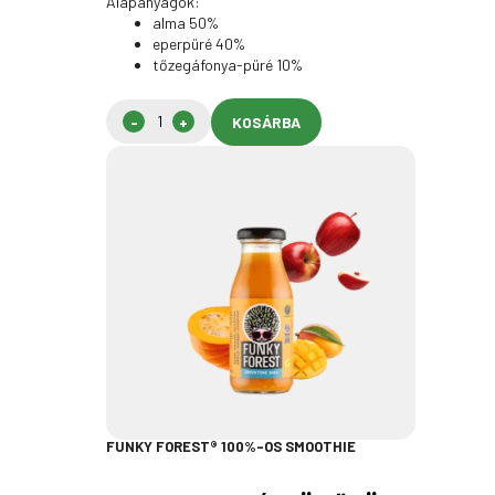
Alapanyagok:
alma 50%
eperpüré 40%
tőzegáfonya-püré 10%
KOSÁRBA
FUNKY FOREST® 100%-OS SMOOTHIE