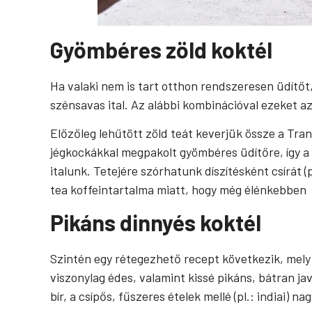
Gyömbéres
zöld
koktél
Ha valaki nem is tart otthon rendszeresen üdítő
szénsavas ital. Az alábbi kombinációval ezeket az 
Előzőleg lehűtött zöld teát keverjük össze a Tranq
jégkockákkal megpakolt gyömbéres üdítőre, így a 
italunk. Tetejére szórhatunk díszítésként csírát (p
tea koffeintartalma miatt, hogy még élénkebben 
Pikáns dinnyés koktél
Szintén egy rétegezhető recept következik, mely s
viszonylag édes, valamint kissé pikáns, bátran j
bír, a csípős, fűszeres ételek mellé (pl.: indiai) na