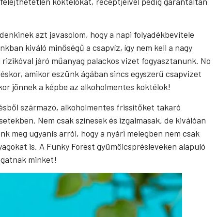
elejthetetlen koktélokat, receptjeivel pedig garantáltan
denkinek azt javasolom, hogy a napi folyadékbevitele
kban kiváló minőségű a csapvíz, így nem kell a nagy
 rizikóval járó műanyag palackos vizet fogyasztanunk. No
etéskor, amikor eszünk ágában sincs egyszerű csapvizet
kor jönnek a képbe az alkoholmentes koktélok!
ezésből származó, alkoholmentes frissítőket takaró
esetekben. Nem csak színesek és izgalmasak, de kiválóan
ünk meg ugyanis arról, hogy a nyári melegben nem csak
yagokat is. A Funky Forest gyümölcsprésleveken alapuló
ogatnak minket!