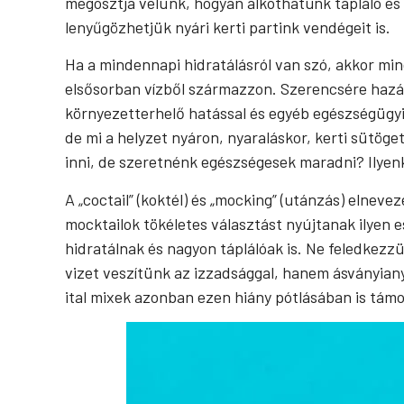
megosztja velünk, hogyan alkothatunk tápláló és f
lenyűgözhetjük nyári kerti partink vendégeit is.
Ha a mindennapi hidratálásról van szó, akkor min
elsősorban vízből származzon. Szerencsére hazán
környezetterhelő hatással és egyéb egészségügyi
de mi a helyzet nyáron, nyaraláskor, kerti sütög
inni, de szeretnénk egészségesek maradni? Ilyen
A „coctail” (koktél) és „mocking” (utánzás) elnev
mocktailok tökéletes választást nyújtanak ilyen 
hidratálnak és nagyon táplálóak is. Ne feledkezz
vizet veszítünk az izzadsággal, hanem ásványian
ital mixek azonban ezen hiány pótlásában is tám