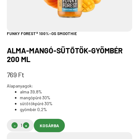
FUNKY FOREST® 100%-OS SMOOTHIE
ALMA-MANGÓ-SÜTŐTÖK-GYÖMBÉR
200 ML
769
Ft
Alapanyagok:
alma 39,8%
mangópüré 30%
sütőtökpüré 30%
gyömbér 0,2%
KOSÁRBA