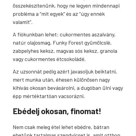
összekészítenünk, hogy ne legyen mindennapi
probléma a “mit egyek” és az “úgy ennék
valamit”.
A fiókunkban lehet: cukormentes aszalvány,
natúr olajosmag, Funky Forest gyümölcslé,
zabpelyhes keksz, magvas sós keksz, granola
vagy cukormentes étcsokoládé.
Az uzsonnát pedig azért javasoljuk beiktatni,
mert munka után, éhesen különösen nagy
kihívás okosan bevásárolni, a dugóban ülni vagy
épp mértéktartóan vacsorázni.
Ebédelj okosan, finomat!
Nem csak meleg étel lehet ebédre, bátran
ehetünk tartalmas szendvicset is, amit otthon