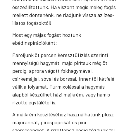
összeállítottunk. Ha viszont mégis meleg fogás
mellett döntenénk, ne riadjunk vissza az ízes-
illatos fogásoktól!
Most egy májas fogást hoztunk
ebédinspirációként:
Pároljunk öt percen keresztül ízlés szerinti
mennyiségű hagymát, majd pirítsuk még öt
percig, apróra vágott fokhagymával,
csirkemájjal, sóval és borssal. Innentől kétfelé
válik a folyamat. Turmixolással a hagymás
alapból készülhet házi májkrém, vagy hamis-
rizottó egytálétel is.
A májkrém készítéséhez használhatunk plusz
majorannát, pirospaprikát és pici
szerecsendiót. A rizottóhoz pedig főzzünk fel