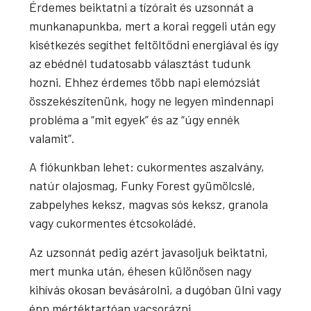
Érdemes beiktatni a tízórait és uzsonnát a
munkanapunkba, mert a korai reggeli után egy
kisétkezés segíthet feltöltődni energiával és így
az ebédnél tudatosabb választást tudunk
hozni. Ehhez érdemes több napi elemózsiát
összekészítenünk, hogy ne legyen mindennapi
probléma a “mit egyek” és az “úgy ennék
valamit”.
A fiókunkban lehet: cukormentes aszalvány,
natúr olajosmag, Funky Forest gyümölcslé,
zabpelyhes keksz, magvas sós keksz, granola
vagy cukormentes étcsokoládé.
Az uzsonnát pedig azért javasoljuk beiktatni,
mert munka után, éhesen különösen nagy
kihívás okosan bevásárolni, a dugóban ülni vagy
épp mértéktartóan vacsorázni.