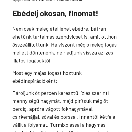
Ebédelj okosan, finomat!
Nem csak meleg étel lehet ebédre, bátran
ehetünk tartalmas szendvicset is, amit otthon
összeállítottunk. Ha viszont mégis meleg fogás
mellett döntenénk, ne riadjunk vissza az ízes-
illatos fogásoktól!
Most egy májas fogást hoztunk
ebédinspirációként:
Pároljunk öt percen keresztül ízlés szerinti
mennyiségű hagymát, majd pirítsuk még öt
percig, apróra vágott fokhagymával,
csirkemájjal, sóval és borssal. Innentől kétfelé
válik a folyamat. Turmixolással a hagymás