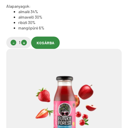
Alapanyagok:
almalé 34%
almavelő 30%
ribizli 30%
mangópüré 6%
KOSÁRBA