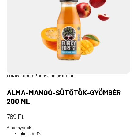
FUNKY FOREST® 100%-OS SMOOTHIE
ALMA-MANGÓ-SÜTŐTÖK-GYÖMBÉR
200 ML
769
Ft
Alapanyagok:
alma 39,8%