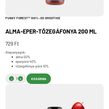
FUNKY FOREST® 100%-OS SMOOTHIE
ALMA-EPER-TŐZEGÁFONYA 200 ML
729
Ft
Alapanyagok:
alma 50%
eperpüré 40%
tőzegáfonya-püré 10%
KOSÁRBA