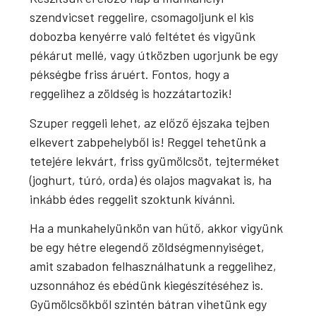
szendvicset reggelire, csomagoljunk el kis
dobozba kenyérre való feltétet és vigyünk
pékárut mellé, vagy útközben ugorjunk be egy
pékségbe friss áruért. Fontos, hogy a
reggelihez a zöldség is hozzátartozik!
Szuper reggeli lehet, az előző éjszaka tejben
elkevert zabpehelyből is! Reggel tehetünk a
tetejére lekvárt, friss gyümölcsöt, tejterméket
(joghurt, túró, orda) és olajos magvakat is, ha
inkább édes reggelit szoktunk kívánni.
Ha a munkahelyünkön van hűtő, akkor vigyünk
be egy hétre elegendő zöldségmennyiséget,
amit szabadon felhasználhatunk a reggelihez,
uzsonnához és ebédünk kiegészítéséhez is.
Gyümölcsökből szintén bátran vihetünk egy