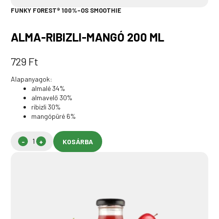
FUNKY FOREST® 100%-OS SMOOTHIE
ALMA-RIBIZLI-MANGÓ 200 ML
729
Ft
Alapanyagok:
almalé 34%
almavelő 30%
ribizli 30%
mangópüré 6%
KOSÁRBA