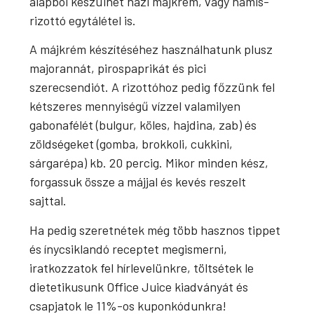
alapból készülhet házi májkrém, vagy hamis-
rizottó egytálétel is.
A májkrém készítéséhez használhatunk plusz
majorannát, pirospaprikát és pici
szerecsendiót. A rizottóhoz pedig főzzünk fel
kétszeres mennyiségű vízzel valamilyen
gabonafélét (bulgur, köles, hajdina, zab) és
zöldségeket (gomba, brokkoli, cukkini,
sárgarépa) kb. 20 percig. Mikor minden kész,
forgassuk össze a májjal és kevés reszelt
sajttal.
Ha pedig szeretnétek még több hasznos tippet
és ínycsiklandó receptet megismerni,
iratkozzatok fel hírlevelünkre, töltsétek le
dietetikusunk Office Juice kiadványát és
csapjatok le 11%-os kuponkódunkra!