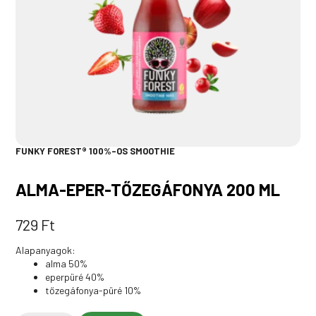
FUNKY FOREST® 100%-OS SMOOTHIE
ALMA-EPER-TŐZEGÁFONYA 200 ML
729
Ft
Alapanyagok:
alma 50%
eperpüré 40%
tőzegáfonya-püré 10%