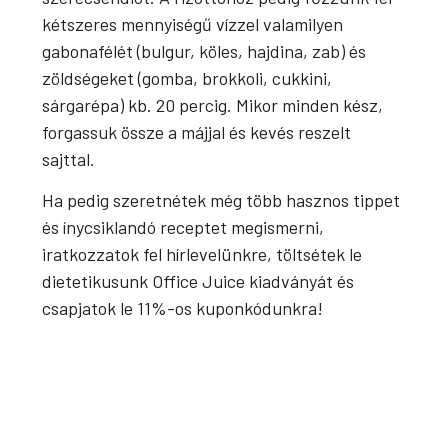
kétszeres mennyiségű vízzel valamilyen
gabonafélét (bulgur, köles, hajdina, zab) és
zöldségeket (gomba, brokkoli, cukkini,
sárgarépa) kb. 20 percig. Mikor minden kész,
forgassuk össze a májjal és kevés reszelt
sajttal.
Ha pedig szeretnétek még több hasznos tippet
és ínycsiklandó receptet megismerni,
iratkozzatok fel hírlevelünkre, töltsétek le
dietetikusunk Office Juice kiadványát és
csapjatok le 11%-os kuponkódunkra!