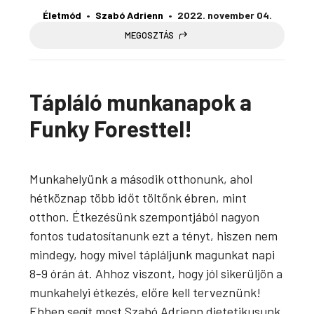
Életmód
Szabó Adrienn
2022. november 04.
MEGOSZTÁS
Tápláló munkanapok a
Funky Foresttel!
Munkahelyünk a második otthonunk, ahol
hétköznap több időt töltőnk ébren, mint
otthon. Étkezésünk szempontjából nagyon
fontos tudatosítanunk ezt a tényt, hiszen nem
mindegy, hogy mivel tápláljunk magunkat napi
8-9 órán át. Ahhoz viszont, hogy jól sikerüljön a
munkahelyi étkezés, előre kell terveznünk!
Ebben segít most Szabó Adrienn dietetikusunk,