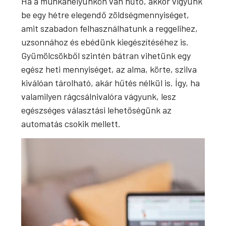
Ha a munkahelyünkön van hűtő, akkor vigyünk
be egy hétre elegendő zöldségmennyiséget,
amit szabadon felhasználhatunk a reggelihez,
uzsonnához és ebédünk kiegészítéséhez is.
Gyümölcsökből szintén bátran vihetünk egy
egész heti mennyiséget, az alma, körte, szilva
kiválóan tárolható, akár hűtés nélkül is. Így, ha
valamilyen rágcsálnivalóra vágyunk, lesz
egészséges választási lehetőségünk az
automatás csokik mellett.