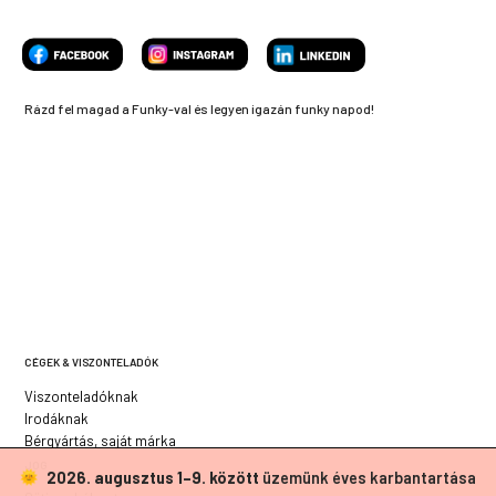
Rázd fel magad a Funky-val és legyen igazán funky napod!
CÉGEK & VISZONTELADÓK
Viszonteladóknak
Irodáknak
Bérgyártás, saját márka
JOG
2026. augusztus 1–9. között
üzemünk éves karbantartása