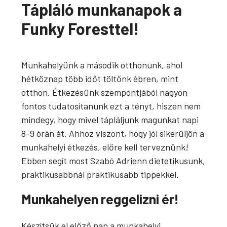
Tápláló munkanapok a
Funky Foresttel!
Munkahelyünk a második otthonunk, ahol
hétköznap több időt töltőnk ébren, mint
otthon. Étkezésünk szempontjából nagyon
fontos tudatosítanunk ezt a tényt, hiszen nem
mindegy, hogy mivel tápláljunk magunkat napi
8-9 órán át. Ahhoz viszont, hogy jól sikerüljön a
munkahelyi étkezés, előre kell terveznünk!
Ebben segít most Szabó Adrienn dietetikusunk,
praktikusabbnál praktikusabb tippekkel.
Munkahelyen reggelizni ér!
Készítsük el előző nap a munkahelyi