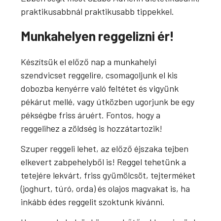
praktikusabbnál praktikusabb tippekkel.
Munkahelyen reggelizni ér!
Készítsük el előző nap a munkahelyi
szendvicset reggelire, csomagoljunk el kis
dobozba kenyérre való feltétet és vigyünk
pékárut mellé, vagy útközben ugorjunk be egy
pékségbe friss áruért. Fontos, hogy a
reggelihez a zöldség is hozzátartozik!
Szuper reggeli lehet, az előző éjszaka tejben
elkevert zabpehelyből is! Reggel tehetünk a
tetejére lekvárt, friss gyümölcsöt, tejterméket
(joghurt, túró, orda) és olajos magvakat is, ha
inkább édes reggelit szoktunk kívánni.