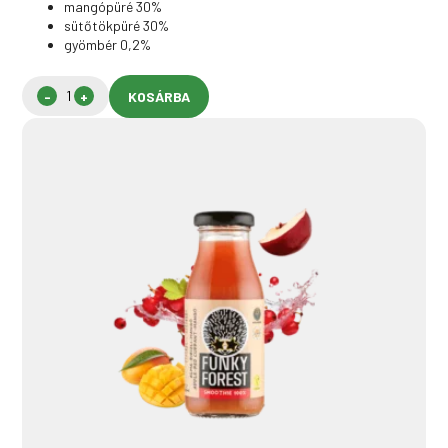
mangópüré 30%
sütőtökpüré 30%
gyömbér 0,2%
KOSÁRBA