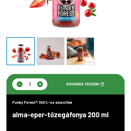
-
+
KOSÁRBA TESZEM
Funky
Forest®
100%-
Funky Forest® 100%-os smoothie
os
smoothie,
alma-eper-tőzegáfonya 200 ml
alma-
eper-
tőzegáfonya