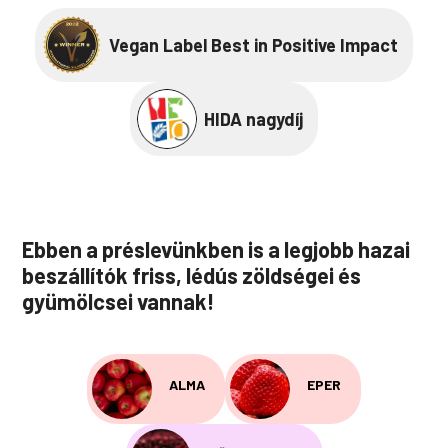
Vegan Label Best in Positive Impact
HIDA nagydíj
Ebben a préslevünkben is a legjobb hazai
beszállítók friss, lédús zöldségei és
gyümölcsei vannak!
ALMA
EPER