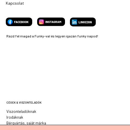
Kapcsolat
Rázd fel magad a Funky-val és legyen igazán funky napod!
CÉGEK & VISZONTELADÓK
Viszonteladóknak
Irodáknak
Bérgyártás, saját márka
JOG