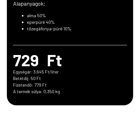
Alapanyagok:
200
ml
alma 50%
mennyiség
eperpüré 40%
tőzegáfonya-püré 10%
729
Ft
Egységár: 3.645 Ft/liter
Betétdíj: 50 Ft
Fizetendő: 779 Ft
A termék súlya: 0,350 kg