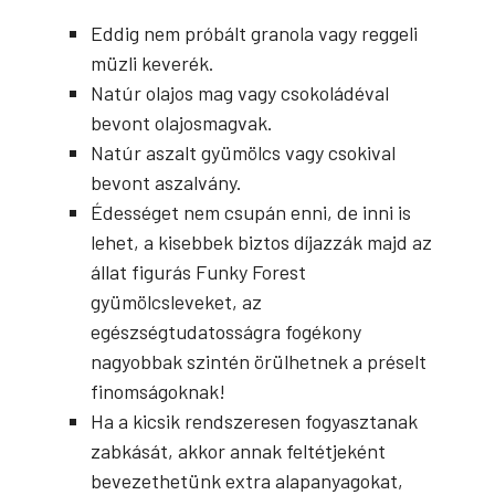
Eddig nem próbált granola vagy reggeli
müzli keverék.
Natúr olajos mag vagy csokoládéval
bevont olajosmagvak.
Natúr aszalt gyümölcs vagy csokival
bevont aszalvány.
Édességet nem csupán enni, de inni is
lehet, a kisebbek biztos díjazzák majd az
állat figurás Funky Forest
gyümölcsleveket, az
egészségtudatosságra fogékony
nagyobbak szintén örülhetnek a préselt
finomságoknak!
Ha a kicsik rendszeresen fogyasztanak
zabkását, akkor annak feltétjeként
bevezethetünk extra alapanyagokat,