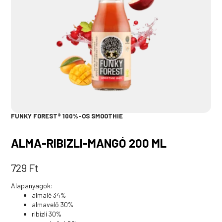
FUNKY FOREST® 100%-OS SMOOTHIE
ALMA-RIBIZLI-MANGÓ 200 ML
729
Ft
Alapanyagok:
almalé 34%
almavelő 30%
ribizli 30%