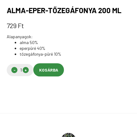
ALMA-EPER-TŐZEGÁFONYA 200 ML
729
Ft
Alapanyagok:
alma 50%
eperpüré 40%
tőzegáfonya-püré 10%
KOSÁRBA