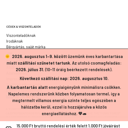
CÉGEK & VISZONTELADÓK
Viszonteladóknak
Irodáknak
Bérgyártás, saját márka
JOG
2026. augusztus 1–9. között
üzemünk éves karbantartása
Süti szabályzat
miatt
szállítási szünetet tartunk
. Az utolsó csomagfeladás:
ÁSZF
2026. július 31.
(10–11 óráig beérkezett rendelések).
Adatvédelem
Következő szállítási nap: 2026. augusztus 10.
Impresszum
Szállítási információk
A karbantartás alatt
energiaigényünk minimálisra csökken.
Elállás a szerződéstől
Napelemes rendszerünk közben folyamatosan termel, így a
megtermelt villamos energia szinte teljes egészében a
hálózatba kerül, ezzel is hozzájárulva a közös
A ”FUNKY FOREST” A HÁZIKÓ FARM KFT. 018322762 ILLETVE 018322746
energiaellátáshoz. 💚🦔
LAJSTROMSZÁMOKON NYILVÁNTARTOTT EURÓPAI UNIÓS VÉDJEGYE. THE ”FUNKY FOREST”
IS A REGISTERED EU TRADE MARK OF HÁZIKÓ FARM KFT., REGISTRATION NO.: 018322762
AND 018322746
15.000 Ft bruttó rendelési érték felett 1.000 Ft jóváírást