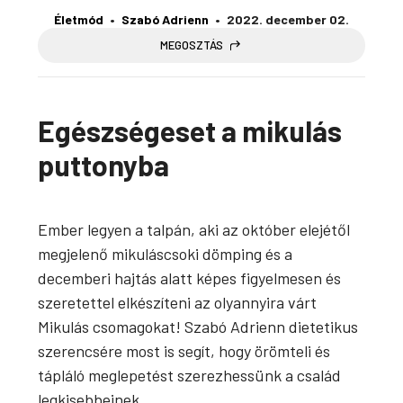
Életmód
Szabó Adrienn
2022. december 02.
MEGOSZTÁS
Egészségeset a mikulás
puttonyba
Ember legyen a talpán, aki az október elejétől
megjelenő mikuláscsoki dömping és a
decemberi hajtás alatt képes figyelmesen és
szeretettel elkészíteni az olyannyira várt
Mikulás csomagokat! Szabó Adrienn dietetikus
szerencsére most is segít, hogy örömteli és
tápláló meglepetést szerezhessünk a család
legkisebbeinek.