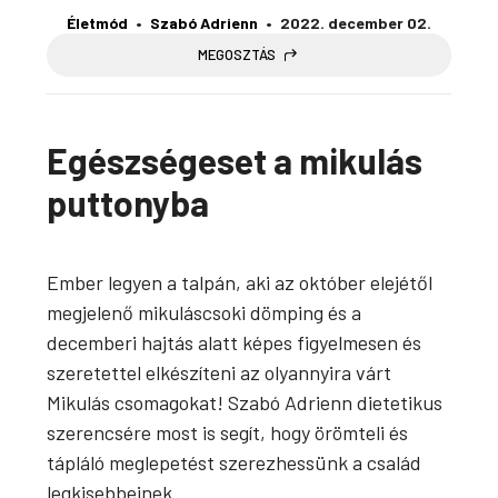
Életmód
Szabó Adrienn
2022. december 02.
MEGOSZTÁS
Egészségeset a mikulás
puttonyba
Ember legyen a talpán, aki az október elejétől
megjelenő mikuláscsoki dömping és a
decemberi hajtás alatt képes figyelmesen és
szeretettel elkészíteni az olyannyira várt
Mikulás csomagokat! Szabó Adrienn dietetikus
szerencsére most is segít, hogy örömteli és
tápláló meglepetést szerezhessünk a család
legkisebbeinek.