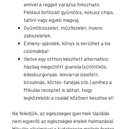
amivel a reggeli varázsa fokozható.
Például liofilizált gyümölcs, kókusz chips,
tahini vagy egyéb magvaj.
Gyümölcsszelet, müzliszelet, ínyenc
zabszeletek.
Élmény-ajándék, könyv is kerülhet a kis
csizmákba!
Illetve egy otthon készített alternatíva:
házilag megsütött granola (sütőtökös,
édesburgonyás, lekvárral ízesített,
birsalmás, körtés-fahéjas stb.) amihez a
Mikulás receptet is adhat, hogy
legközelebb a család közösen készítse el!
Ne feledjük, az egészséges gyermek táplálás
nem egyenlő az egészséges ételek halmazával.
Mikulás alkalmával a tudatosság mellett fontos