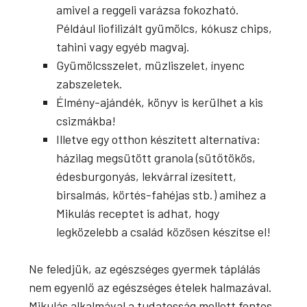
amivel a reggeli varázsa fokozható.
Például liofilizált gyümölcs, kókusz chips,
tahini vagy egyéb magvaj.
Gyümölcsszelet, müzliszelet, ínyenc
zabszeletek.
Élmény-ajándék, könyv is kerülhet a kis
csizmákba!
Illetve egy otthon készített alternatíva:
házilag megsütött granola (sütőtökös,
édesburgonyás, lekvárral ízesített,
birsalmás, körtés-fahéjas stb.) amihez a
Mikulás receptet is adhat, hogy
legközelebb a család közösen készítse el!
Ne feledjük, az egészséges gyermek táplálás
nem egyenlő az egészséges ételek halmazával.
Mikulás alkalmával a tudatosság mellett fontos