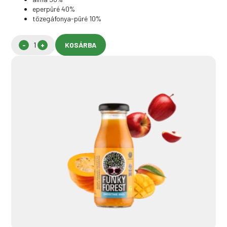
eperpüré 40%
tőzegáfonya-püré 10%
KOSÁRBA