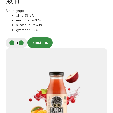
769
Ft
Alapanyagok:
alma 39,8%
mangópüré 30%
sütőtökpüré 30%
gyömbér 0,2%
KOSÁRBA