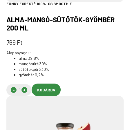
FUNKY FOREST® 100%-OS SMOOTHIE
ALMA-MANGÓ-SÜTŐTÖK-GYÖMBÉR
200 ML
769
Ft
Alapanyagok:
alma 39,8%
mangópüré 30%
sütőtökpüré 30%
gyömbér 0,2%
KOSÁRBA