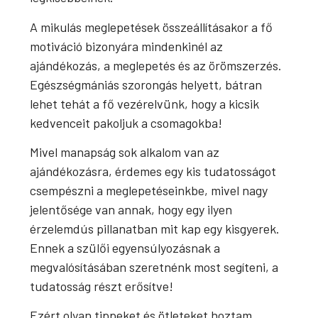
A mikulás meglepetések összeállításakor a fő
motiváció bizonyára mindenkinél az
ajándékozás, a meglepetés és az örömszerzés.
Egészségmániás szorongás helyett, bátran
lehet tehát a fő vezérelvünk, hogy a kicsik
kedvenceit pakoljuk a csomagokba!
Mivel manapság sok alkalom van az
ajándékozásra, érdemes egy kis tudatosságot
csempészni a meglepetéseinkbe, mivel nagy
jelentősége van annak, hogy egy ilyen
érzelemdús pillanatban mit kap egy kisgyerek.
Ennek a szülői egyensúlyozásnak a
megvalósításában szeretnénk most segíteni, a
tudatosság részt erősítve!
Ezért olyan tippeket és ötleteket hoztam