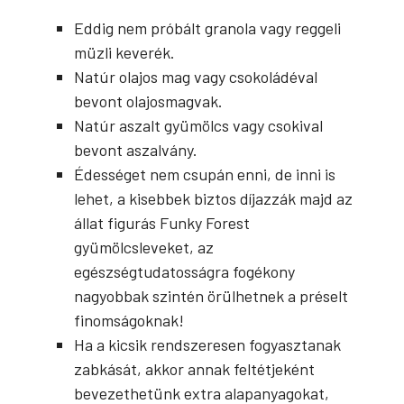
Eddig nem próbált granola vagy reggeli
müzli keverék.
Natúr olajos mag vagy csokoládéval
bevont olajosmagvak.
Natúr aszalt gyümölcs vagy csokival
bevont aszalvány.
Édességet nem csupán enni, de inni is
lehet, a kisebbek biztos díjazzák majd az
állat figurás Funky Forest
gyümölcsleveket, az
egészségtudatosságra fogékony
nagyobbak szintén örülhetnek a préselt
finomságoknak!
Ha a kicsik rendszeresen fogyasztanak
zabkását, akkor annak feltétjeként
bevezethetünk extra alapanyagokat,