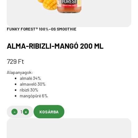
FUNKY FOREST® 100%-OS SMOOTHIE
ALMA-RIBIZLI-MANGÓ 200 ML
729
Ft
Alapanyagok:
almalé 34%
almavelő 30%
ribizli 30%
mangópüré 6%
KOSÁRBA