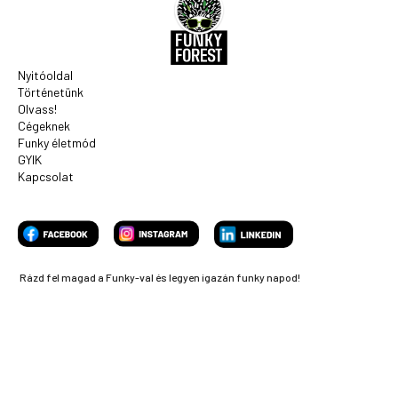
Nyitóoldal
Történetünk
Olvass!
Cégeknek
Funky életmód
GYIK
Kapcsolat
Rázd fel magad a Funky-val és legyen igazán funky napod!