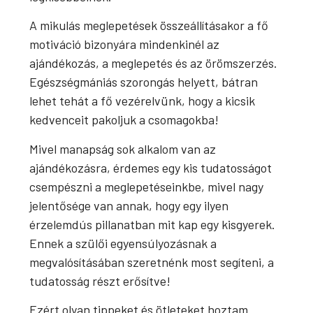
A mikulás meglepetések összeállításakor a fő
motiváció bizonyára mindenkinél az
ajándékozás, a meglepetés és az örömszerzés.
Egészségmániás szorongás helyett, bátran
lehet tehát a fő vezérelvünk, hogy a kicsik
kedvenceit pakoljuk a csomagokba!
Mivel manapság sok alkalom van az
ajándékozásra, érdemes egy kis tudatosságot
csempészni a meglepetéseinkbe, mivel nagy
jelentősége van annak, hogy egy ilyen
érzelemdús pillanatban mit kap egy kisgyerek.
Ennek a szülői egyensúlyozásnak a
megvalósításában szeretnénk most segíteni, a
tudatosság részt erősítve!
Ezért olyan tippeket és ötleteket hoztam