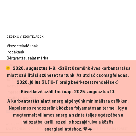
CÉGEK & VISZONTELADÓK
Viszonteladóknak
Irodáknak
Bérgyártás, saját márka
JOG
2026. augusztus 1–9. között
üzemünk éves karbantartása
Süti szabályzat
miatt
szállítási szünetet tartunk
. Az utolsó csomagfeladás:
ÁSZF
2026. július 31.
(10–11 óráig beérkezett rendelések).
Adatvédelem
Következő szállítási nap: 2026. augusztus 10.
Impresszum
Szállítási információk
A karbantartás alatt
energiaigényünk minimálisra csökken.
Elállás a szerződéstől
Napelemes rendszerünk közben folyamatosan termel, így a
megtermelt villamos energia szinte teljes egészében a
hálózatba kerül, ezzel is hozzájárulva a közös
A ”FUNKY FOREST” A HÁZIKÓ FARM KFT. 018322762 ILLETVE 018322746
energiaellátáshoz. 💚🦔
LAJSTROMSZÁMOKON NYILVÁNTARTOTT EURÓPAI UNIÓS VÉDJEGYE. THE ”FUNKY FOREST”
IS A REGISTERED EU TRADE MARK OF HÁZIKÓ FARM KFT., REGISTRATION NO.: 018322762