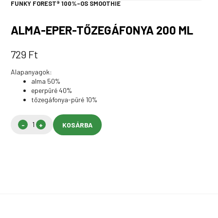
FUNKY FOREST® 100%-OS SMOOTHIE
ALMA-EPER-TŐZEGÁFONYA 200 ML
729
Ft
Alapanyagok:
alma 50%
eperpüré 40%
tőzegáfonya-püré 10%
KOSÁRBA