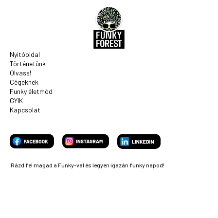
Nyitóoldal
Történetünk
Olvass!
Cégeknek
Funky életmód
GYIK
Kapcsolat
Rázd fel magad a Funky-val és legyen igazán funky napod!