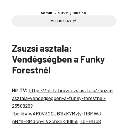
admin
2022. július 30.
MEGOSZTÁS
Zsuzsi asztala:
Vendégségben a Funky
Forestnél
Hír TV:
https://hirtv.hu/zsuzsiasztala/zsuzsi-
asztala-vendegsegben-a-funky-forestnel-
2550826?
fbclid=IwAR0V3OCJB1IxK7Mvjyr1f6MWJ-
pNMIF8Mdcp-LV2cbSeKd6lI5IQ1bEHUb8