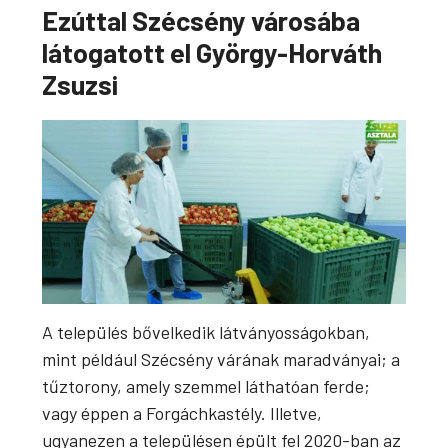
Ezúttal Szécsény városába
látogatott el György-Horváth
Zsuzsi
A település bővelkedik látványosságokban,
mint például Szécsény várának maradványai; a
tűztorony, amely szemmel láthatóan ferde;
vagy éppen a Forgáchkastély. Illetve,
ugyanezen a településen épült fel 2020-ban az