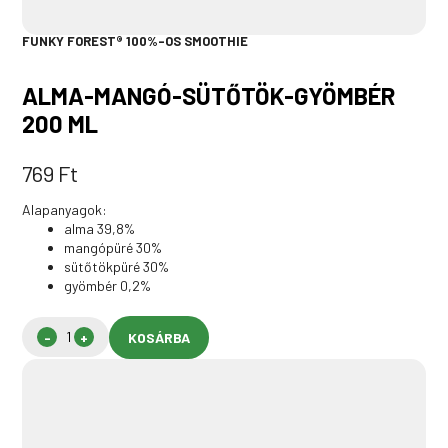
FUNKY FOREST® 100%-OS SMOOTHIE
ALMA-MANGÓ-SÜTŐTÖK-GYÖMBÉR
200 ML
769
Ft
Alapanyagok:
alma 39,8%
mangópüré 30%
sütőtökpüré 30%
gyömbér 0,2%
KOSÁRBA