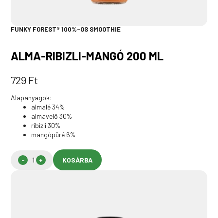
FUNKY FOREST® 100%-OS SMOOTHIE
ALMA-RIBIZLI-MANGÓ 200 ML
729
Ft
Alapanyagok:
almalé 34%
almavelő 30%
ribizli 30%
mangópüré 6%
KOSÁRBA