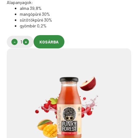
Alapanyagok:
alma 39,8%
mangópüré 30%
sütőtökpüré 30%
gyömbér 0,2%
KOSÁRBA