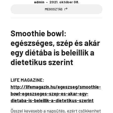
admin
2021. október 08.
MEGOSZTÁS
Smoothie bowl:
egészséges, szép és akár
egy diétába is beleillik a
dietetikus szerint
LIFE MAGAZINE:
http://lifemagazin.hu/egeszseg/smoothie-
bowl-egeszseges-szep-es-akar-egy-
dietaba-is-beleillik-a-dietetikus-szerint
Ősszel kevesebb a napsütés, ezért csökkenhet