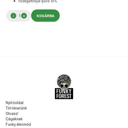
tőzegáfonya-püré 10%
KOSÁRBA
Nyitóoldal
Történetünk
Olvass!
Cégeknek
Funky életmód