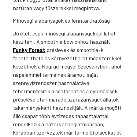
natúran vagy fűszerekkel megpirítva.
Minőségi alapanyagok és fenntarthatóság
Jó ételt csak minőségi alapanyagokból lehet
készíteni. A smoothie bowlokhoz használt
Funky Forest
préslevek és smoothie-k
fenntartható és környezetbarát módszerekkel
készülnek a Nógrád megyei Szécsényben, ahol
napelemmel termelnek áramot, saját
szennyvízrendszer használatával
tehermentesítik a csatornát és a gyümölcsök
préselése után maradó szárazanyagot állatok
takarmányaként hasznosítják. A márka mögött
álló csapat több évtizedes tapasztalattal
rendelkezik a hazai vendéglátóiparban,
korábban szerveztek már termelői piacokat és