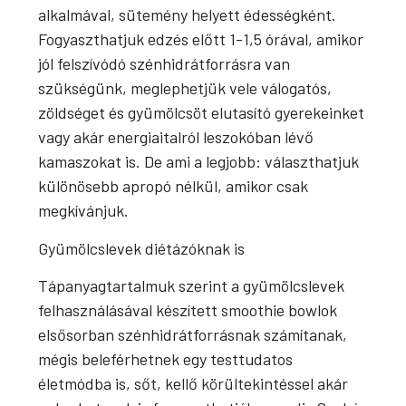
alkalmával, sütemény helyett édességként.
Fogyaszthatjuk edzés előtt 1-1,5 órával, amikor
jól felszívódó szénhidrátforrásra van
szükségünk, meglephetjük vele válogatós,
zöldséget és gyümölcsöt elutasító gyerekeinket
vagy akár energiaitalról leszokóban lévő
kamaszokat is. De ami a legjobb: választhatjuk
különösebb apropó nélkül, amikor csak
megkívánjuk.
Gyümölcslevek diétázóknak is
Tápanyagtartalmuk szerint a gyümölcslevek
felhasználásával készített smoothie bowlok
elsősorban szénhidrátforrásnak számítanak,
mégis beleférhetnek egy testtudatos
életmódba is, sőt, kellő körültekintéssel akár