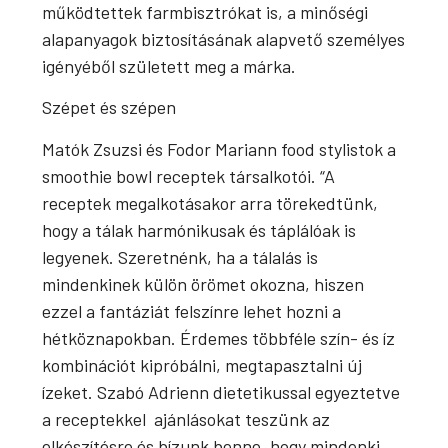
működtettek farmbisztrókat is, a minőségi
alapanyagok biztosításának alapvető személyes
igényéből született meg a márka.
Szépet és szépen
Matók Zsuzsi és Fodor Mariann food stylistok a
smoothie bowl receptek társalkotói. “A
receptek megalkotásakor arra törekedtünk,
hogy a tálak harmónikusak és táplálóak is
legyenek. Szeretnénk, ha a tálalás is
mindenkinek külön örömet okozna, hiszen
ezzel a fantáziát felszínre lehet hozni a
hétköznapokban. Érdemes többféle szín- és íz
kombinációt kipróbálni, megtapasztalni új
ízeket. Szabó Adrienn dietetikussal egyeztetve
a receptekkel ajánlásokat teszünk az
elkészítésre és bízunk benne, hogy mindenki