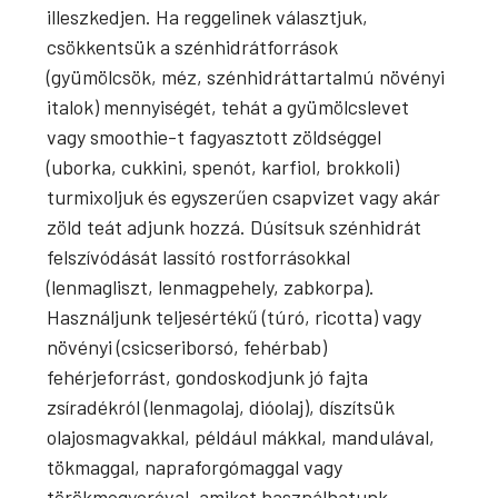
illeszkedjen. Ha reggelinek választjuk,
csökkentsük a szénhidrátforrások
(gyümölcsök, méz, szénhidráttartalmú növényi
italok) mennyiségét, tehát a gyümölcslevet
vagy smoothie-t fagyasztott zöldséggel
(uborka, cukkini, spenót, karfiol, brokkoli)
turmixoljuk és egyszerűen csapvizet vagy akár
zöld teát adjunk hozzá. Dúsítsuk szénhidrát
felszívódását lassító rostforrásokkal
(lenmagliszt, lenmagpehely, zabkorpa).
Használjunk teljesértékű (túró, ricotta) vagy
növényi (csicseriborsó, fehérbab)
fehérjeforrást, gondoskodjunk jó fajta
zsíradékról (lenmagolaj, dióolaj), díszítsük
olajosmagvakkal, például mákkal, mandulával,
tökmaggal, napraforgómaggal vagy
törökmogyoróval, amiket használhatunk