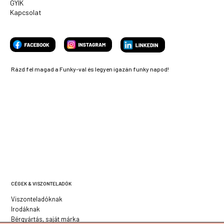
GYIK
Kapcsolat
Rázd fel magad a Funky-val és legyen igazán funky napod!
CÉGEK & VISZONTELADÓK
Viszonteladóknak
Irodáknak
Bérgyártás, saját márka