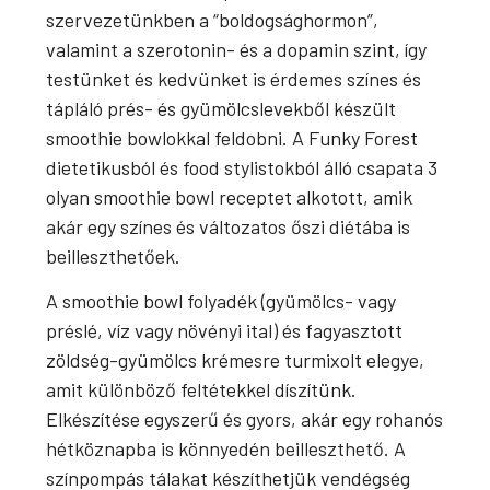
szervezetünkben a “boldogsághormon”,
valamint a szerotonin- és a dopamin szint, így
testünket és kedvünket is érdemes színes és
tápláló prés- és gyümölcslevekből készült
smoothie bowlokkal feldobni. A Funky Forest
dietetikusból és food stylistokból álló csapata 3
olyan smoothie bowl receptet alkotott, amik
akár egy színes és változatos őszi diétába is
beilleszthetőek.
A smoothie bowl folyadék (gyümölcs- vagy
préslé, víz vagy növényi ital) és fagyasztott
zöldség-gyümölcs krémesre turmixolt elegye,
amit különböző feltétekkel díszítünk.
Elkészítése egyszerű és gyors, akár egy rohanós
hétköznapba is könnyedén beilleszthető. A
színpompás tálakat készíthetjük vendégség