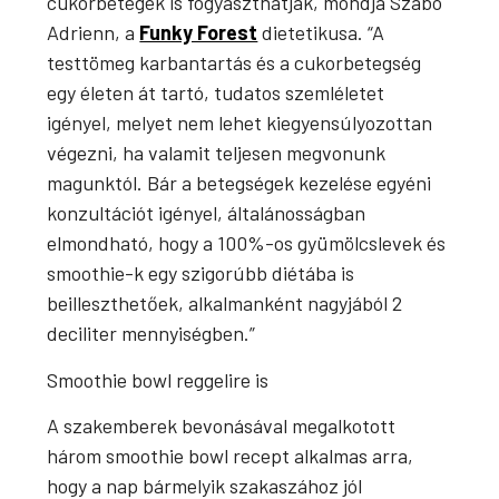
cukorbetegek is fogyaszthatják, mondja Szabó
Adrienn, a
Funky Forest
dietetikusa. “A
testtömeg karbantartás és a cukorbetegség
egy életen át tartó, tudatos szemléletet
igényel, melyet nem lehet kiegyensúlyozottan
végezni, ha valamit teljesen megvonunk
magunktól. Bár a betegségek kezelése egyéni
konzultációt igényel, általánosságban
elmondható, hogy a 100%-os gyümölcslevek és
smoothie-k egy szigorúbb diétába is
beilleszthetőek, alkalmanként nagyjából 2
deciliter mennyiségben.”
Smoothie bowl reggelire is
A szakemberek bevonásával megalkotott
három smoothie bowl recept alkalmas arra,
hogy a nap bármelyik szakaszához jól