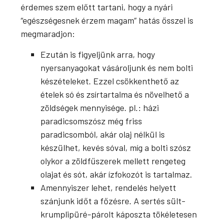
érdemes szem előtt tartani, hogy a nyári
“egészségesnek érzem magam” hatás ősszel is
megmaradjon:
Ezután is figyeljünk arra, hogy
nyersanyagokat vásároljunk és nem bolti
készételeket. Ezzel csökkenthető az
ételek só és zsírtartalma és növelhető a
zöldségek mennyisége. pl.: házi
paradicsomszósz még friss
paradicsomból, akár olaj nélkül is
készülhet, kevés sóval, míg a bolti szósz
olykor a zöldfűszerek mellett rengeteg
olajat és sót, akár ízfokozót is tartalmaz.
Amennyiszer lehet, rendelés helyett
szánjunk időt a főzésre. A sertés sült-
krumplipüré-párolt káposzta tökéletesen