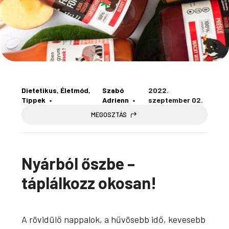
Dietetikus
, 
Életmód
, 
Szabó
2022.
Tippek
Adrienn
szeptember 02.
MEGOSZTÁS
Nyárból őszbe –
táplálkozz okosan!
A rövidülő nappalok, a hűvösebb idő, kevesebb