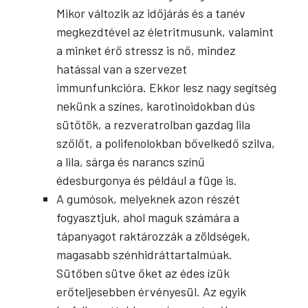
Mikor változik az időjárás és a tanév
megkezdtével az életritmusunk, valamint
a minket érő stressz is nő, mindez
hatással van a szervezet
immunfunkcióra. Ekkor lesz nagy segítség
nekünk a színes, karotinoidokban dús
sütőtök, a rezveratrolban gazdag lila
szőlőt, a polifenolokban bővelkedő szilva,
a lila, sárga és narancs színű
édesburgonya és például a füge is.
A gumósok, melyeknek azon részét
fogyasztjuk, ahol maguk számára a
tápanyagot raktározzák a zöldségek,
magasabb szénhidráttartalmúak.
Sütőben sütve őket az édes ízük
erőteljesebben érvényesül. Az egyik