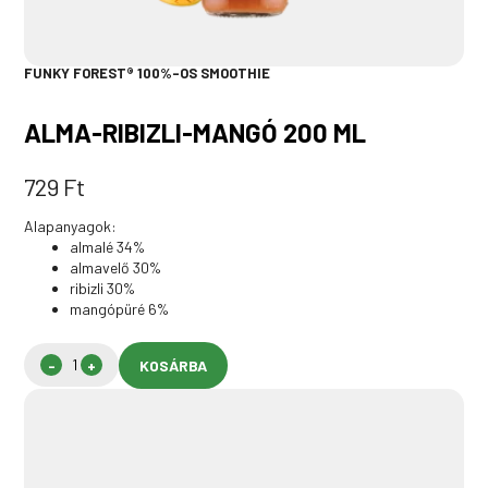
FUNKY FOREST® 100%-OS SMOOTHIE
ALMA-RIBIZLI-MANGÓ 200 ML
729
Ft
Alapanyagok:
almalé 34%
almavelő 30%
ribizli 30%
mangópüré 6%
KOSÁRBA