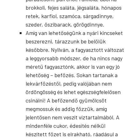
brokkoli, fejes saláta, jégsaláta, hónapos
retek, karfiol, szamóca, sárgadinnye,
szeder, őszibarack, görögdinnye.
Amíg van lehetőségünk a nyári kincseket
beszerezni, tárazzunk be belőlük
későbbre. Nyilván, a fagyasztott változat
a leggyorsabb módszer, de ha nincs nagy
méretű fagyasztónk, akkor is van egy jó
lehetőség – befőzés. Sokan tartanak a
lekvárfőzéstől, pedig valójában nem
ördöngösség és lehet egészségfelelősen
csinálni! A befőzendő gyümölcsöt
megmossuk és addig főzzük, amíg
jelentősen nem veszít víztartalmából. A
mindenféle cukor, édesítés nélkül
készített főzet is elrakható, ráadásul a