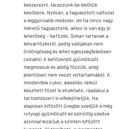
beszerezni, tárazzunk be belőlük
későbbre. Nyilván, a fagyasztott változat
a leggyorsabb módszer, de ha nincs nagy
méretű fagyasztónk, akkor is van egy jó
lehetőség – befőzés. Sokan tartanak a
lekvárfőzéstől, pedig valójában nem
ördöngösség és lehet egészségfelelősen
csinálni! A befőzendő gyümölcsöt
megmossuk és addig főzzük, amíg
jelentősen nem veszít víztartalmából. A
mindenféle cukor, édesítés nélkül
készített főzet is elrakható, ráadásul a
tartósítószert is elfelejthetjük. Ha
alaposan kifőzött üvegbe szedjük a még
rotyogó gyümölcsöt és színültig szedve
azonnal lezárjuk a szintén kifőzött
kupakot, jól tárolható, cukormentes