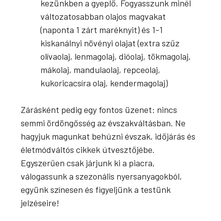
kezünkben a gyeplő. Fogyasszunk minél
változatosabban olajos magvakat
(naponta 1 zárt maréknyit) és 1-1
kiskanálnyi növényi olajat (extra szűz
olívaolaj, lenmagolaj, dióolaj, tökmagolaj,
mákolaj, mandulaolaj, repceolaj,
kukoricacsíra olaj, kendermagolaj)
Zárásként pedig egy fontos üzenet: nincs
semmi ördöngősség az évszakváltásban. Ne
hagyjuk magunkat behúzni évszak, időjárás és
életmódváltós cikkek útvesztőjébe.
Egyszerűen csak járjunk ki a piacra,
válogassunk a szezonális nyersanyagokból,
együnk színesen és figyeljünk a testünk
jelzéseire!