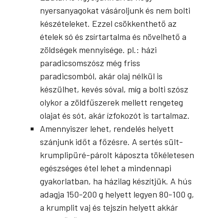
nyersanyagokat vásároljunk és nem bolti
készételeket. Ezzel csökkenthető az
ételek só és zsírtartalma és növelhető a
zöldségek mennyisége. pl.: házi
paradicsomszósz még friss
paradicsomból, akár olaj nélkül is
készülhet, kevés sóval, míg a bolti szósz
olykor a zöldfűszerek mellett rengeteg
olajat és sót, akár ízfokozót is tartalmaz.
Amennyiszer lehet, rendelés helyett
szánjunk időt a főzésre. A sertés sült-
krumplipüré-párolt káposzta tökéletesen
egészséges étel lehet a mindennapi
gyakorlatban, ha házilag készítjük. A hús
adagja 150-200 g helyett legyen 80-100 g,
a krumplit vaj és tejszín helyett akkár