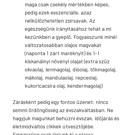
maga csak csekély mértékben képes,
pedig ezek esszenciális, azaz
nélkülözhetetlen zsírsavak. Az
egészségünk irányításához tehát a mi
kezünkben a gyeplő. Fogyasszunk minél
változatosabban olajos magvakat
(naponta 1 zárt maréknyit) és 1-1
kiskanálnyi növényi olajat (extra szűz
olívaolaj, lenmagolaj, dióolaj, tökmagolaj,
mákolaj, mandulaolaj, repceolaj,
kukoricacsíra olaj, kendermagolaj)
Zárásként pedig egy fontos üzenet: nincs
semmi ördöngősség az évszakváltásban. Ne
hagyjuk magunkat behúzni évszak, időjárás és
életmódváltós cikkek útvesztőjébe.
Egyszerűen csak járjunk ki a piacra,