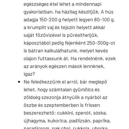
egészséges étel lehet a mindennapi
gyakorlatban, ha házilag készítjük. A hús
adagja 150-200 g helyett legyen 80-100 g,
a krumplit vaj és tejszín helyett akkár
saját főzővizével is pürésíthetjük,
káposztából pedig fejenként 250-300g-ot
is bátran kalkulálhatunk, melyet kevés
olajon futtassunk át. Ha rendelnénk, ezek
az arányok egészen mások lennének,
igaz?
Ne feledkezzünk el arról, bár meglepő
lehet, hogy számtalan gyümölcs és
zöldség szezonja átnyúlik a nyárból az
őszbe és szeptemberben is frissen
beszerezhető: cukkini, spenót, sóska,
újhagyma, kukorica, padlizsán, paprika,
paradicsom, pak choi, rukkola, uborka