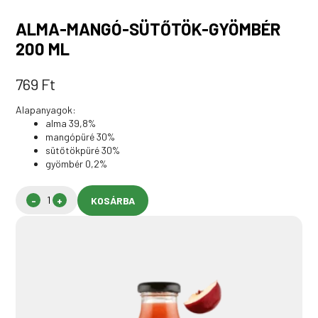
ALMA-MANGÓ-SÜTŐTÖK-GYÖMBÉR
200 ML
769
Ft
Alapanyagok:
alma 39,8%
mangópüré 30%
sütőtökpüré 30%
gyömbér 0,2%
KOSÁRBA