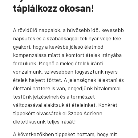
táplálkozz okosan!
A rövidülő nappalok, a hűvösebb idő, kevesebb
napsütés és a szabadsággal teli nyár vége felé
gyakori, hogy a kevésbé jóleső életmód
kompenzálása miatt a komfort ételek irányába
fordulunk. Megnő a meleg ételek iránti
vonzalmunk, szívesebben fogyasztunk nyers
ételek helyett főttet. A jelenségnek lélektani és
élettani háttere is van, engedjünk bizalommal
testünk jelzéseinek és a természet
változásával alakítsuk át ételeinket. Konkrét
tippekért olvassátok el Szabó Adrienn
dietetikusunk teljes írását!
A következőkben tippeket hoztam, hogy mit