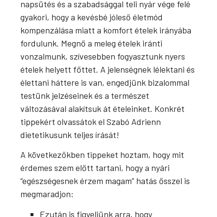
napsütés és a szabadsággal teli nyár vége felé
gyakori, hogy a kevésbé jóleső életmód
kompenzálása miatt a komfort ételek irányába
fordulunk. Megnő a meleg ételek iránti
vonzalmunk, szívesebben fogyasztunk nyers
ételek helyett főttet. A jelenségnek lélektani és
élettani háttere is van, engedjünk bizalommal
testünk jelzéseinek és a természet
változásával alakítsuk át ételeinket. Konkrét
tippekért olvassátok el Szabó Adrienn
dietetikusunk teljes írását!
A következőkben tippeket hoztam, hogy mit
érdemes szem előtt tartani, hogy a nyári
“egészségesnek érzem magam” hatás ősszel is
megmaradjon:
Ezután is figyeljünk arra, hogy