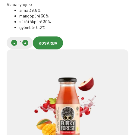
Alapanyagok:
alma 39,8%
mangópüré 30%
sütőtökpüré 30%
gyömbér 0,2%
KOSÁRBA