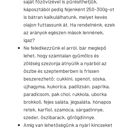
saját főzővizével is pürésíthetjük,
káposztából pedig fejenként 250-300g-ot
is bátran kalkulálhatunk, melyet kevés
olajon futtassunk át. Ha rendelnénk, ezek
az arányok egészen mások lennének,
igaz?
Ne feledkezzünk el arról, bár meglepő
lehet, hogy számtalan gyümölcs és
zöldség szezonja átnyúlik a nyárból az
őszbe és szeptemberben is frissen
beszerezhető: cukkini, spenót, sóska,
újhagyma, kukorica, padlizsán, paprika,
paradicsom, pak choi, rukkola, uborka
brokkoli, fejes saláta, jégsaláta, hónapos
retek, karfiol, szamóca, sárgadinnye,
szeder, őszibarack, görögdinnye.
Amíg van lehetőségünk a nyári kincseket