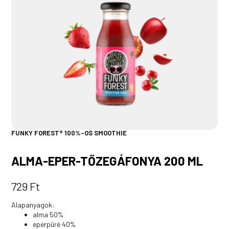
FUNKY FOREST® 100%-OS SMOOTHIE
ALMA-EPER-TŐZEGÁFONYA 200 ML
729
Ft
Alapanyagok:
alma 50%
eperpüré 40%