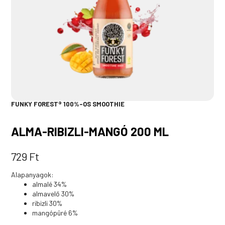
FUNKY FOREST® 100%-OS SMOOTHIE
ALMA-RIBIZLI-MANGÓ 200 ML
729
Ft
Alapanyagok:
almalé 34%
almavelő 30%
ribizli 30%
mangópüré 6%