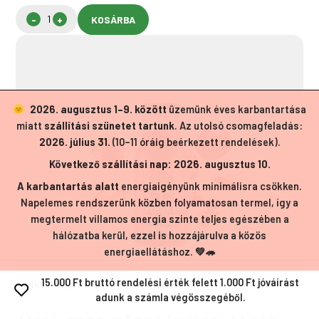
KOSÁRBA
2026. augusztus 1–9. között
üzemünk éves karbantartása
miatt
szállítási szünetet tartunk
. Az utolsó csomagfeladás:
2026. július 31.
(10–11 óráig beérkezett rendelések).
Következő szállítási nap: 2026. augusztus 10.
A karbantartás alatt
energiaigényünk minimálisra csökken.
Napelemes rendszerünk közben folyamatosan termel, így a
megtermelt villamos energia szinte teljes egészében a
hálózatba kerül, ezzel is hozzájárulva a közös
energiaellátáshoz. 💚🦔
15.000 Ft bruttó rendelési érték felett 1.000 Ft jóváírást
FUNKY FOREST® 100%-OS SMOOTHIE
adunk a számla végösszegéből.