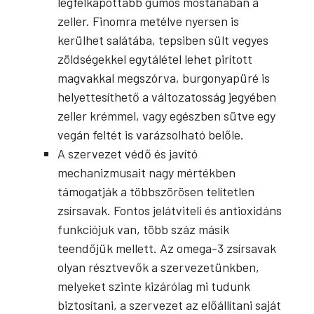
legfelkapottabb gumós mostanában a
zeller. Finomra metélve nyersen is
kerülhet salátába, tepsiben sült vegyes
zöldségekkel egytálétel lehet pirított
magvakkal megszórva, burgonyapüré is
helyettesíthető a változatosság jegyében
zeller krémmel, vagy egészben sütve egy
vegán feltét is varázsolható belőle.
A szervezet védő és javító
mechanizmusait nagy mértékben
támogatják a többszörösen telítetlen
zsírsavak. Fontos jelátviteli és antioxidáns
funkciójuk van, több száz másik
teendőjük mellett. Az omega-3 zsírsavak
olyan résztvevők a szervezetünkben,
melyeket szinte kizárólag mi tudunk
biztosítani, a szervezet az előállítani saját