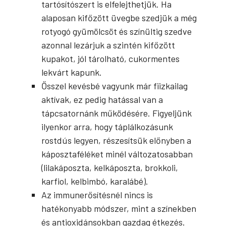
tartósítószert is elfelejthetjük. Ha
alaposan kifőzött üvegbe szedjük a még
rotyogó gyümölcsöt és színültig szedve
azonnal lezárjuk a szintén kifőzött
kupakot, jól tárolható, cukormentes
lekvárt kapunk.
Ősszel kevésbé vagyunk már fiizkailag
aktívak, ez pedig hatással van a
tápcsatornánk működésére. Figyeljünk
ilyenkor arra, hogy táplálkozásunk
rostdús legyen, részesítsük előnyben a
káposztaféléket minél változatosabban
(lilakáposzta, kelkáposzta, brokkoli,
karfiol, kelbimbó, karalábé).
Az immunerősítésnél nincs is
hatékonyabb módszer, mint a színekben
és antioxidánsokban gazdag étkezés.