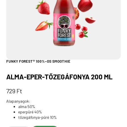
FUNKY FOREST® 100%-OS SMOOTHIE
ALMA-EPER-TŐZEGÁFONYA 200 ML
729
Ft
Alapanyagok:
alma 50%
eperpüré 40%
tőzegáfonya-püré 10%