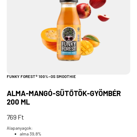
FUNKY FOREST® 100%-OS SMOOTHIE
ALMA-MANGÓ-SÜTŐTÖK-GYÖMBÉR
200 ML
769
Ft
Alapanyagok:
alma 39,8%