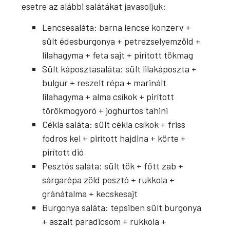
esetre az alábbi salátákat javasoljuk:
Lencsesaláta: barna lencse konzerv +
sült édesburgonya + petrezselyemzöld +
lilahagyma + feta sajt + pirított tökmag
Sült káposztasaláta: sült lilakáposzta +
bulgur + reszelt répa + marinált
lilahagyma + alma csíkok + pirított
törökmogyoró + joghurtos tahini
Cékla saláta: sült cékla csíkok + friss
fodros kel + pirított hajdina + körte +
pirított dió
Pesztós saláta: sült tök + főtt zab +
sárgarépa zöld pesztó + rukkola +
gránátalma + kecskesajt
Burgonya saláta: tepsiben sült burgonya
+ aszalt paradicsom + rukkola +