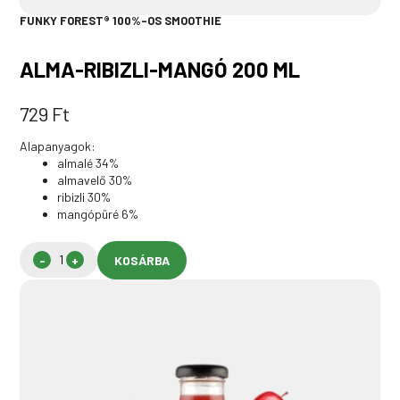
FUNKY FOREST® 100%-OS SMOOTHIE
ALMA-RIBIZLI-MANGÓ 200 ML
729
Ft
Alapanyagok:
almalé 34%
almavelő 30%
ribizli 30%
mangópüré 6%
KOSÁRBA