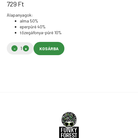
729
Ft
Alapanyagok:
alma 50%
eperpüré 40%
tőzegáfonya-püré 10%
KOSÁRBA