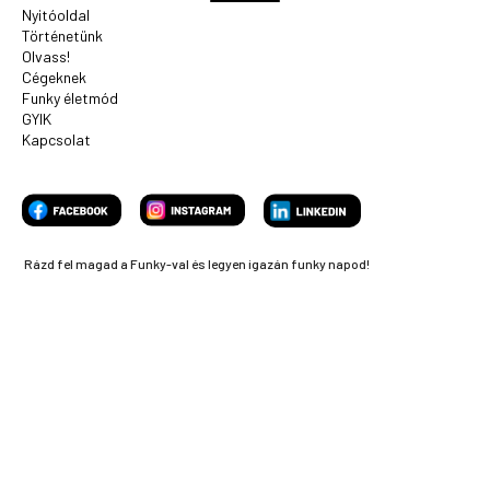
Nyitóoldal
Történetünk
Olvass!
Cégeknek
Funky életmód
GYIK
Kapcsolat
Rázd fel magad a Funky-val és legyen igazán funky napod!