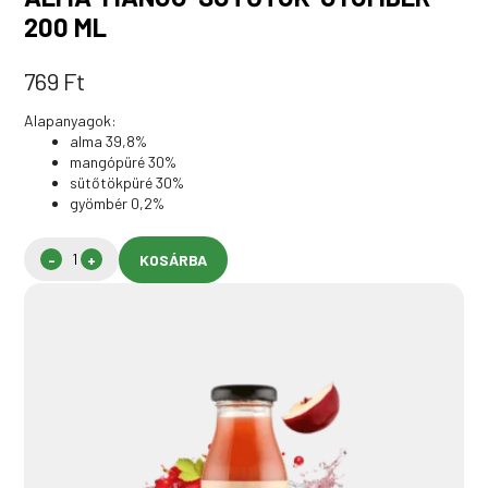
200 ML
769
Ft
Alapanyagok:
alma 39,8%
mangópüré 30%
sütőtökpüré 30%
gyömbér 0,2%
KOSÁRBA