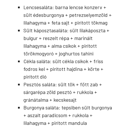
Lencsesaláta: barna lencse konzerv +
sült édesburgonya + petrezselyemzöld +
lilahagyma + feta sajt + pirított tökmag
Sült káposztasaláta: sült lilakáposzta +
bulgur + reszelt répa + marinált
lilahagyma + alma csíkok + pirított
törökmogyoró + joghurtos tahini
Cékla saláta: sült cékla csíkok + friss
fodros kel + pirított hajdina + körte +
pirított dió
Pesztós saláta: sült tök + főtt zab +
sárgarépa zöld pesztó + rukkola +
gránátalma + kecskesajt
Burgonya saláta: tepsiben sült burgonya
+ aszalt paradicsom + rukkola +
lilahagyma + pirított mandula