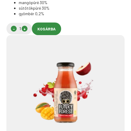
mangópüré 30%
sütőtökpüré 30%
gyömbér 0,2%
KOSÁRBA