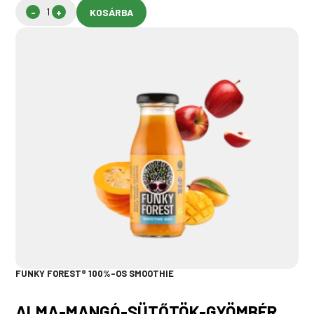
KOSÁRBA
FUNKY FOREST® 100%-OS SMOOTHIE
ALMA-MANGÓ-SÜTŐTÖK-GYÖMBÉR