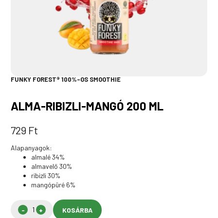
FUNKY FOREST® 100%-OS SMOOTHIE
ALMA-RIBIZLI-MANGÓ 200 ML
729
Ft
Alapanyagok:
almalé 34%
almavelő 30%
ribizli 30%
mangópüré 6%
KOSÁRBA