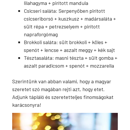
lilahagyma + pirított mandula
Csicseri saláta: Serpenyőben pirított
csicseriborsó + kuszkusz + madársaláta +
sült répa + petrezselyem + pirított
napraforgómag
Brokkoli saláta: sült brokkoli + köles +
spenót + lencse + aszalt meggy + kék sajt
Tésztasaláta: masni tészta + sült gomba +
aszalt paradicsom + spenót + mozzarella
Szerintünk van abban valami, hogy a magyar
szeretet szó magában rejti azt, hogy etet.
Adjunk tápláló és szeretetteljes finomságokat
karácsonyra!