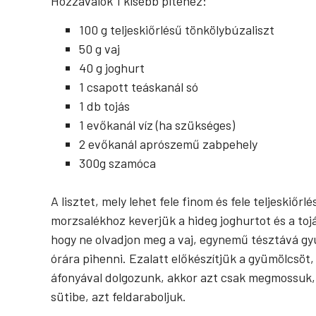
Hozzávalók 1 kisebb pitéhez:
100 g teljeskiőrlésű tönkölybúzaliszt
50 g vaj
40 g joghurt
1 csapott teáskanál só
1 db tojás
1 evőkanál víz (ha szükséges)
2 evőkanál aprószemű zabpehely
300g szamóca
A lisztet, mely lehet fele finom és fele teljeskiőrl
morzsalékhoz keverjük a hideg joghurtot és a tojá
hogy ne olvadjon meg a vaj, egynemű tésztává gyú
órára pihenni. Ezalatt előkészítjük a gyümölcsöt,
áfonyával dolgozunk, akkor azt csak megmossuk,
sütibe, azt feldaraboljuk.