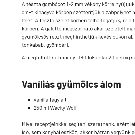
A tészta gombócot 1-2 mm vékony körré nyújtjuk sü
cm-t kihagyva körben szétterítjük a zabpelyhet 
félét. A tészta szélét körben felhajtogatjuk, rá a
körben. A galette megszórható akár szeletelt mand
gyümölcsös részt meghinthetjük kevés cukorral, 
tonkabab, gyömbér).
A megtöltött süteményt 180 fokon kb 20 percig s
Vaníliás gyümölcs álom
vanília fagylalt
250 ml Wacky Wolf
Mivel receptjeinkkel segíteni szeretnénk, ezért 
idő, sem konyhai eszköz, akkor bátran vegyünk eg