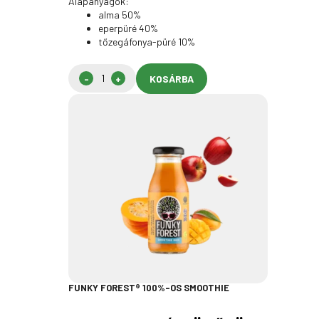
Alapanyagok:
alma 50%
eperpüré 40%
tőzegáfonya-püré 10%
KOSÁRBA
FUNKY FOREST® 100%-OS SMOOTHIE