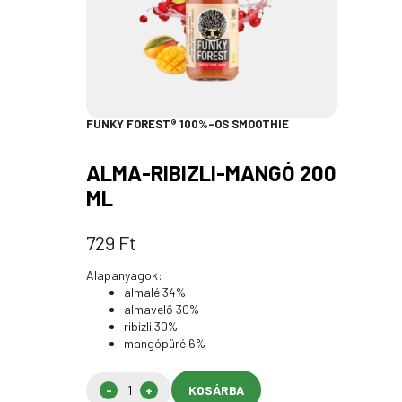
FUNKY FOREST® 100%-OS SMOOTHIE
ALMA-RIBIZLI-MANGÓ 200
ML
729
Ft
Alapanyagok:
almalé 34%
almavelő 30%
ribizli 30%
mangópüré 6%
KOSÁRBA