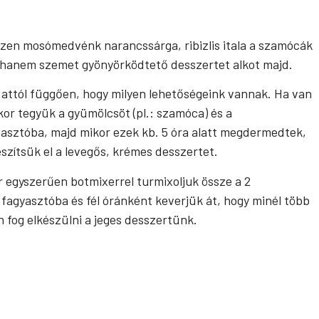
szen mosómedvénk narancssárga, ribizlis itala a szamócák
 hanem szemet gyönyörködtető desszertet alkot majd.
, attól függően, hogy milyen lehetőségeink vannak. Ha van
kor tegyük a gyümölcsöt (pl.: szamóca) és a
yaasztóba, majd mikor ezek kb. 5 óra alatt megdermedtek,
szítsük el a levegős, krémes desszertet.
r egyszerűen botmixerrel turmixoljuk össze a 2
fagyasztóba és fél óránként keverjük át, hogy minél több
n fog elkészülni a jeges desszertünk.