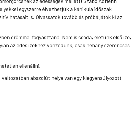
yomorgörcsnek az édességek mellett! Szabó Adrienn
lyekkel egyszerre élvezhetjük a kánikula időszak
ív hatásait is. Olvassatok tovább és próbáljátok ki az
ben örömmel fogyasztaná. Nem is csoda, életünk első íze,
nyian az édes ízekhez vonzódunk, csak néhány szerencsés
tetlen ellenállni.
s változatban abszolút helye van egy kiegyensúlyozott