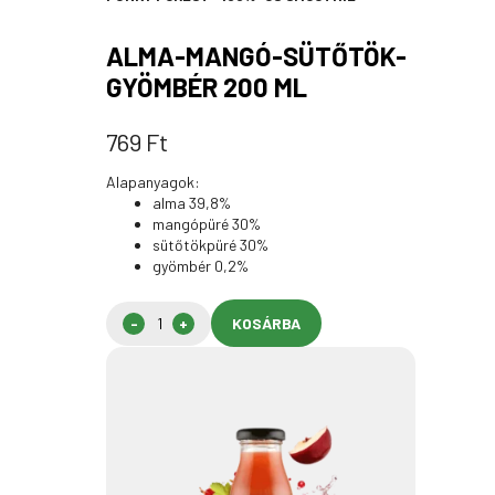
ALMA-MANGÓ-SÜTŐTÖK-
GYÖMBÉR 200 ML
769
Ft
Alapanyagok:
alma 39,8%
mangópüré 30%
sütőtökpüré 30%
gyömbér 0,2%
KOSÁRBA