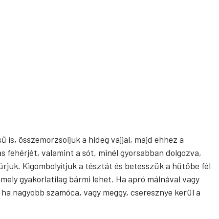
ésű is, összemorzsoljuk a hideg vajjal, majd ehhez a
s fehérjét, valamint a sót, minél gyorsabban dolgozva,
rjuk. Kigombolyítjuk a tésztát és betesszük a hűtőbe fél
 mely gyakorlatilag bármi lehet. Ha apró málnával vagy
 ha nagyobb szamóca, vagy meggy, cseresznye kerül a