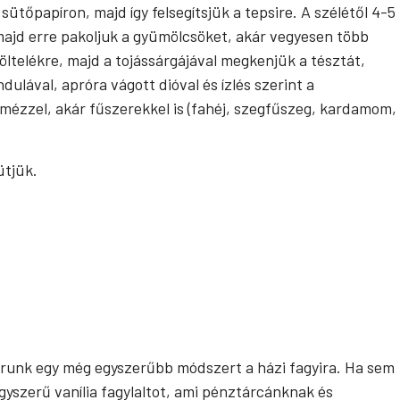
tőpapíron, majd így felsegítsjük a tepsire. A szélétől 4-5
majd erre pakoljuk a gyümölcsöket, akár vegyesen több
 töltelékre, majd a tojássárgájával megkenjük a tésztát,
ulával, apróra vágott dióval és ízlés szerint a
mézzel, akár fűszerekkel is (fahéj, szegfűszeg, kardamom,
ütjük.
leírunk egy még egyszerűbb módszert a házi fagyira. Ha sem
yszerű vanília fagylaltot, ami pénztárcánknak és