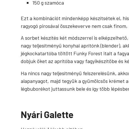
150 g szamóca
Ezt a kombinációt mindenképp készítsétek el, hi
ragyogó pirosával összekeverve nem csak finom,
A sorbet készítés két módszerrel is elképzelhető
nagy teljesítményű konyhai aprítónk (blender), ak
jégkockatartóba töltött Funky Forest italt a fag
dobjuk őket az aprítóba vagy fagyikészítőbe és ké
Ha nincs nagy teljesítményű felszerelésünk, akko
alapanyagot, majd tegyük a gyümölcsös krémet a 
légbuborékot juttassunk bele és így több lépésbe
Nyári
G
alette