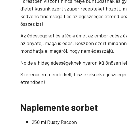
Forestben viszont nincs helye bűntudatnak és g
dietetikusunk ezért szuper recepteket hozott, me
kedvenc finomságait és az egészséges étrend pozit
összes ízt!
Az édességeket és a jégkrémet az ember egész év
az anyatej, maga is édes. Részben ezért mindan
mondhatja el magáról, hogy nem édesszájú.
No de a hideg édességeknek nyáron különösen lehe
Szerencsére nem is kell, hisz ezeknek egészsége
étrendben!
Naplemente s
orbet
250 ml Rusty Racoon