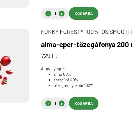
KOSÁRBA
FUNKY FOREST® 100%-OS SMOOTH
alma-eper-tőzegáfonya 200 
729
Ft
Alapanyagok:
alma 50%
eperpüré 40%
tőzegáfonya-püré 10%
KOSÁRBA