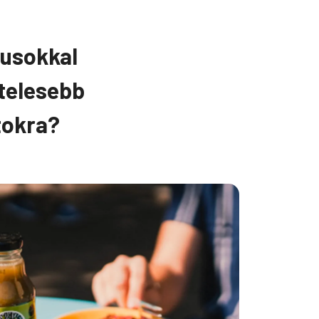
kusokkal
telesebb
tokra?