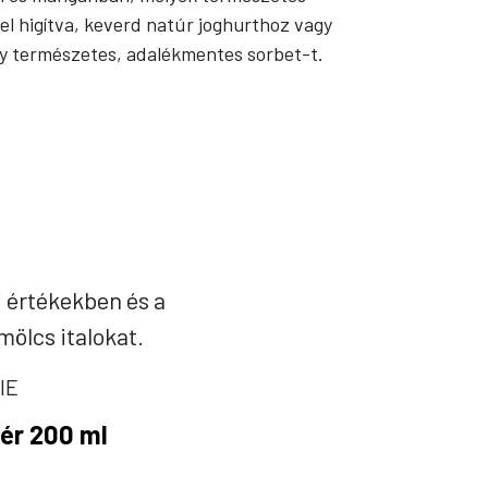
el higítva, keverd natúr joghurthoz vagy
 egy természetes, adalékmentes sorbet-t.
 értékekben és a
mölcs italokat.
IE
ér 200 ml