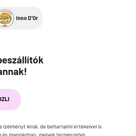
Inno D'Or
beszállítók
vannak!
IZLI
zélményt kínál, de beltartalmi értékeivel is
ban és mangánban, melyek természetes