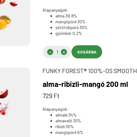
Alapanyagok:
alma 39,8%
mangópüré 30%
sütőtökpüré 30%
gyömbér 0,2%
KOSÁRBA
FUNKY FOREST® 100%-OS SMOOTH
alma-ribizli-mangó 200 ml
729
Ft
Alapanyagok:
almalé 34%
almavelő 30%
ribizli 30%
mangópüré 6%