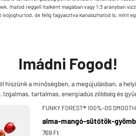
k. Ihatod reggeli italként magában vagy 1:3 arányban vízz
tett ivójoghurtod, de félig fagyasztva kanalazhatod is, mint
Imádni Fogod!
él hiszünk a minőségben, a megújulásban, a helyi
 Izgalmas, tartalmas, energiadús zöldség és gyü
FUNKY FOREST® 100%-OS SMOOTH
alma-mangó-sütőtök-gyömb
769
Ft