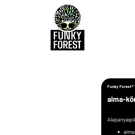
Funky Forest®
alma-kör
Alapanyago
alma