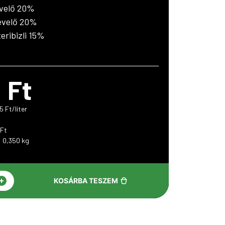
velő 20%
evelő 20%
eribizli 15%
Ft
 Ft/liter
 Ft
: 0,350 kg
+
KOSÁRBA TESZEM