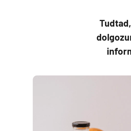
Tudtad,
dolgozu
infor