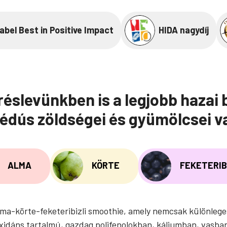
os
smoothie,
alma-
abel Best in Positive Impact
HIDA nagydíj
körte-
feketeribizli
200
ml
éslevünkben is a legjobb hazai 
mennyiség
 lédús zöldségei és gyümölcsei 
ALMA
KÖRTE
FEKETERIB
a-körte-feketeribizli smoothie, amely nemcsak különleges í
ioxidáns tartalmú, gazdag polifenolokban, káliumban, vas