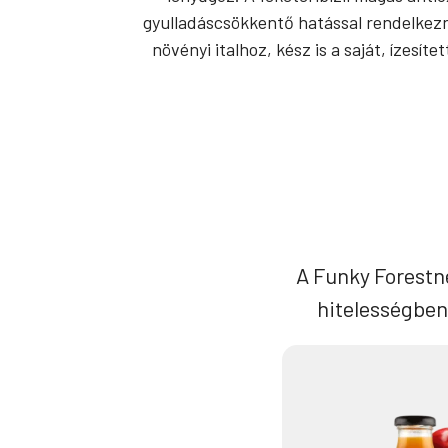
gyulladáscsökkentő hatással rendelkezne
növényi italhoz, kész is a saját, ízesí
A Funky Forestn
hitelességben.