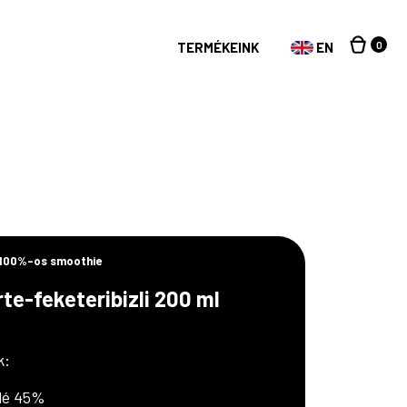
0
TERMÉKEINK
EN
 100%-os smoothie
te-feketeribizli 200 ml
k:
lé 45%