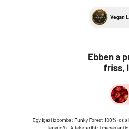
Vegan L
Ebben a pr
friss,
Egy igazi ízbomba: Funky Forest 100%-os alm
lenyűgöz. A feketeribizli magas ant