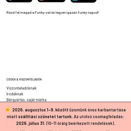
Rázd fel magad a Funky-val és legyen igazán funky napod!
CÉGEK & VISZONTELADÓK
Viszonteladóknak
Irodáknak
Bérgyártás, saját márka
JOG
2026. augusztus 1–9. között
üzemünk éves karbantartása
Süti szabályzat
miatt
szállítási szünetet tartunk
. Az utolsó csomagfeladás:
ÁSZF
2026. július 31.
(10–11 óráig beérkezett rendelések).
Adatvédelem