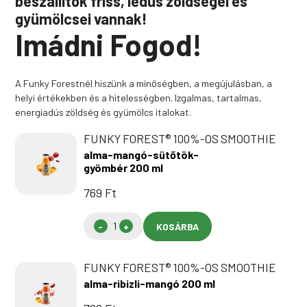
beszállítók friss, lédús zöldségei és
gyümölcsei vannak!
Imádni Fogod!
A Funky Forestnél hiszünk a minőségben, a megújulásban, a
helyi értékekben és a hitelességben. Izgalmas, tartalmas,
energiadús zöldség és gyümölcs italokat.
FUNKY FOREST® 100%-OS SMOOTHIE
alma-mangó-sütőtök-
gyömbér 200 ml
769
Ft
KOSÁRBA
FUNKY FOREST® 100%-OS SMOOTHIE
alma-ribizli-mangó 200 ml