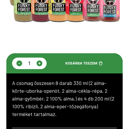
-
+
KOSÁRBA TESZEM
BENU
Vital
Juice
A csomag összesen 8 darab 330 ml (2 alma-
Box
körte-uborka-spenót, 2 alma-cékla-répa, 2
by
Funky
alma-gyömbér, 2 100% alma,) és 4 db 200 ml (2
Forest
100% ribizli, 2 alma-eper-tőzegáfonya)
mennyiség
terméket tartalmaz.