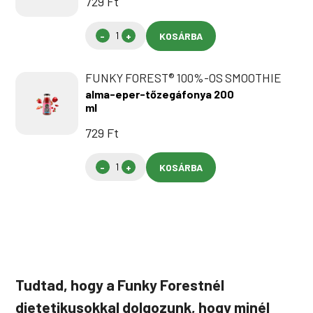
729
Ft
KOSÁRBA
FUNKY FOREST® 100%-OS SMOOTHIE
alma-eper-tőzegáfonya 200
ml
729
Ft
KOSÁRBA
Tudtad, hogy a Funky Forestnél
dietetikusokkal dolgozunk, hogy minél