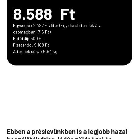
8.588
Ft
Egységár: 2.497 Ft/liter (Egy darab termék ára
csomagban: 716 Ft)
Betétdíj: 600 Ft
Fizetendő: 9.188 Ft
A termék súlya: 5,54 kg
Ebben a préslevünkben is a legjobb hazai