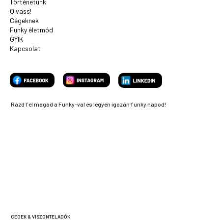
Történetünk
Olvass!
Cégeknek
Funky életmód
GYIK
Kapcsolat
Rázd fel magad a Funky-val és legyen igazán funky napod!
CÉGEK & VISZONTELADÓK