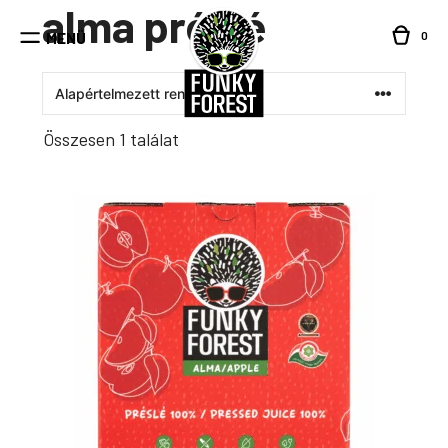
alma préslé
Kilépés
a
0
MENÜ
tartalomba
Összesen 1 találat