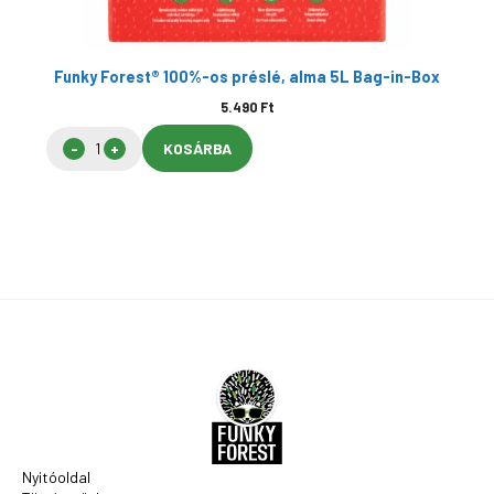
Funky Forest® 100%-os préslé, alma 5L Bag-in-Box
5.490
Ft
KOSÁRBA
Nyitóoldal