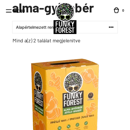
alma-gyömbér
Kilépés
a
0
MENÜ
tartalomba
Mind a(z) 2 találat megjelenítve