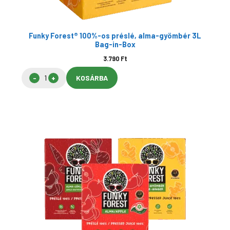
Funky Forest® 100%-os préslé, alma-gyömbér 3L
Bag-in-Box
3.790
Ft
KOSÁRBA