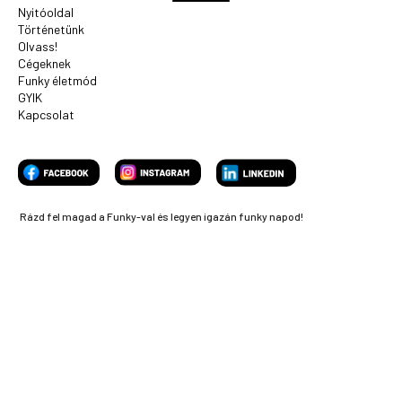
Nyitóoldal
Történetünk
Olvass!
Cégeknek
Funky életmód
GYIK
Kapcsolat
Rázd fel magad a Funky-val és legyen igazán funky napod!