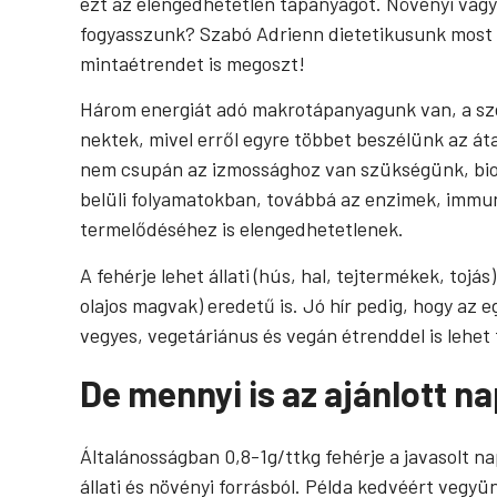
ezt az elengedhetetlen tápanyagot. Növényi vagy á
fogyasszunk? Szabó Adrienn dietetikusunk most e
mintaétrendet is megoszt!
Három energiát adó makrotápanyagunk van, a szénhi
nektek, mivel erről egyre többet beszélünk az áta
nem csupán az izmossághoz van szükségünk, bioló
belüli folyamatokban, továbbá az enzimek, immun
termelődéséhez is elengedhetetlenek.
A fehérje lehet állati (hús, hal, tejtermékek, toj
olajos magvak) eredetű is. Jó hír pedig, hogy a
vegyes, vegetáriánus és vegán étrenddel is lehet 
De mennyi is az ajánlott n
Általánosságban 0,8-1g/ttkg fehérje a javasolt 
állati és növényi forrásból. Példa kedvéért vegyü