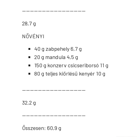
————————————————
28,7 g
NÖVÉNYI
40 g zabpehely
6,7 g
20 g mandula
4,5 g
150 g konzerv csicseriborsó
11 g
80 g teljes kiőrlésű kenyér
10 g
————————————————
32,2 g
————————————————
Összesen:
60,9 g