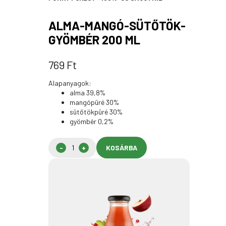
ALMA-MANGÓ-SÜTŐTÖK-
GYÖMBÉR 200 ML
769
Ft
Alapanyagok:
alma 39,8%
mangópüré 30%
sütőtökpüré 30%
gyömbér 0,2%
KOSÁRBA