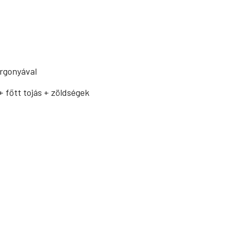
urgonyával
+ főtt tojás + zöldségek