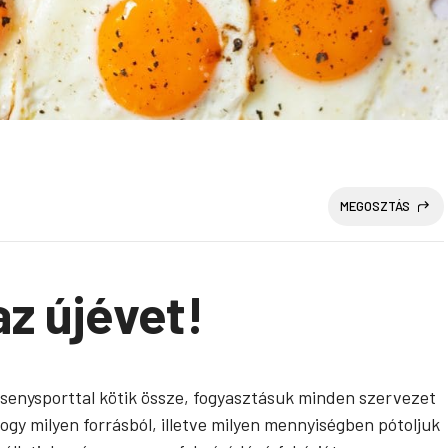
MEGOSZTÁS
z újévet!
ersenysporttal kötik össze, fogyasztásuk minden szervezet
y milyen forrásból, illetve milyen mennyiségben pótoljuk