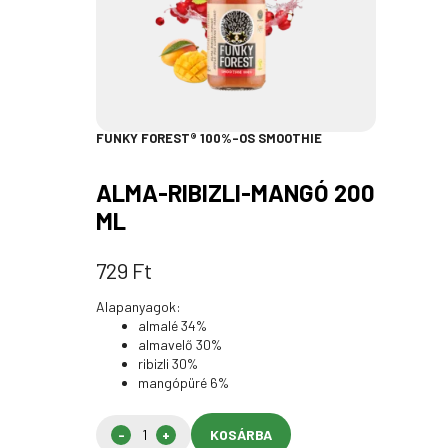
FUNKY FOREST® 100%-OS SMOOTHIE
ALMA-RIBIZLI-MANGÓ 200
ML
729
Ft
Alapanyagok:
almalé 34%
almavelő 30%
ribizli 30%
mangópüré 6%
KOSÁRBA