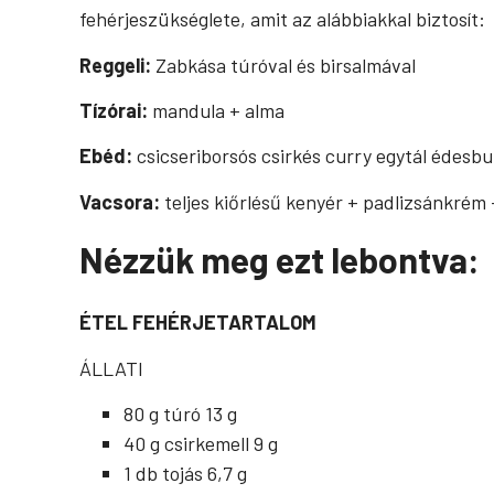
fehérjeszükséglete, amit az alábbiakkal biztosít:
Reggeli:
Zabkása túróval és birsalmával
Tízórai:
mandula + alma
Ebéd:
csicseriborsós csirkés curry egytál édesb
Vacsora:
teljes kiőrlésű kenyér + padlizsánkrém 
Nézzük meg ezt lebontva:
ÉTEL
FEHÉRJETARTALOM
ÁLLATI
80 g túró
13 g
40 g csirkemell
9 g
1 db tojás
6,7 g