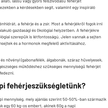
llati, lassú vagy gyors felszívódású fehérjét
zekben a kérdésekben segít, valamint egy inspiráló
drát, a fehérje és a zsír. Most a fehérjékről fogok írni
lakuló gazdasági és ökológiai helyzetben. A fehérjékre
giai szerepük is létfontosságú. Jelen vannak a sejten
sejtek és a hormonok megfelelő aktivitásához,
ás) és növényi (gabonafélék, álgabonák, száraz hüvelyesek,
z egészséges működéshez szükséges mennyiségű fehérjét
fedezni.
api fehérjeszükségletünk?
napi mennyiség, mely ajánlás szerint 50-50%-ban származik
nk egy 60 kg-os embert, akinek 60g a napi