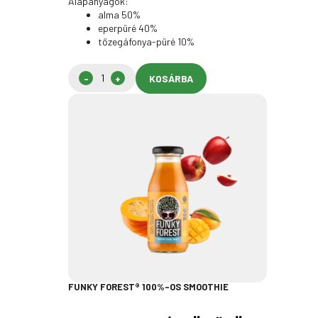
Alapanyagok:
alma 50%
eperpüré 40%
tőzegáfonya-püré 10%
KOSÁRBA
FUNKY FOREST® 100%-OS SMOOTHIE