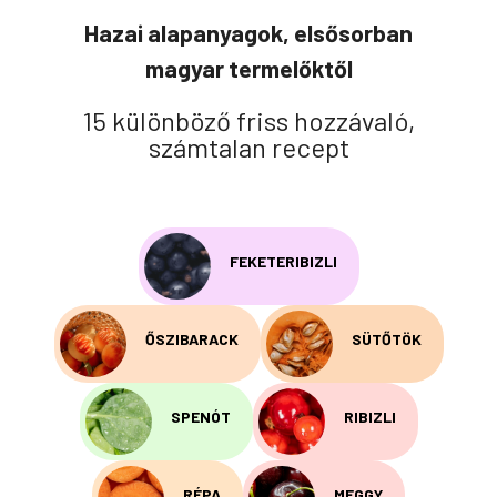
Hazai alapanyagok, elsősorban
magyar termelőktől
15 különböző friss hozzávaló,
számtalan recept
FEKETERIBIZLI
ŐSZIBARACK
SÜTŐTÖK
SPENÓT
RIBIZLI
RÉPA
MEGGY