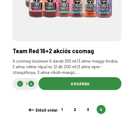
Team Red 16+2 akciós csomag
A csomag összesen 6 darab 330 ml (3 alma-meggy-bodza,
3 alma-cékla-répa) és 12 db 200 ml (3 alma-eper-
tőzegáfonya, 3 alma-ribizli-mangó,…
KOSÁRBA
1
2
3
4
Előző oldal