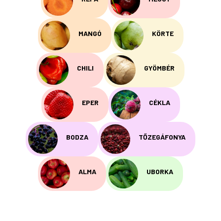
MANGÓ
KÖRTE
CHILI
GYÖMBÉR
EPER
CÉKLA
BODZA
TŐZEGÁFONYA
ALMA
UBORKA