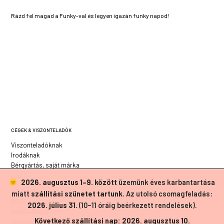
Rázd fel magad a Funky-val és legyen igazán funky napod!
CÉGEK & VISZONTELADÓK
Viszonteladóknak
Irodáknak
Bérgyártás, saját márka
JOG
2026. augusztus 1–9. között
üzemünk éves karbantartása
Süti szabályzat
miatt
szállítási szünetet tartunk
. Az utolsó csomagfeladás:
ÁSZF
2026. július 31.
(10–11 óráig beérkezett rendelések).
Adatvédelem
Következő szállítási nap: 2026. augusztus 10.
Impresszum