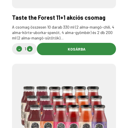
Taste the Forest 11+1 akciós csomag
A csomag összesen 10 darab 330 ml (2 alma-mangó-chili, 4
alma-körte-uborka-spenót, 4 alma-gyömbér) és 2 db 200
ml (2 alma-mangó-sütőtök)…
KOSÁRBA