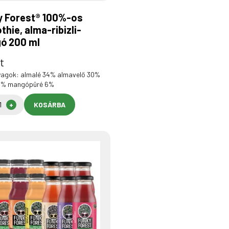
y Forest® 100%-os
hie, alma-ribizli-
ó 200 ml
t
agok: almalé 34% almavelő 30%
 30% mangópüré 6%
KOSÁRBA