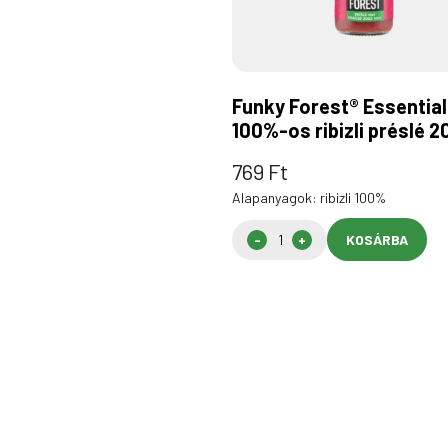
Funky Forest® Essential
100%-os ribizli préslé 2
769
Ft
Alapanyagok: ribizli 100%
KOSÁRBA