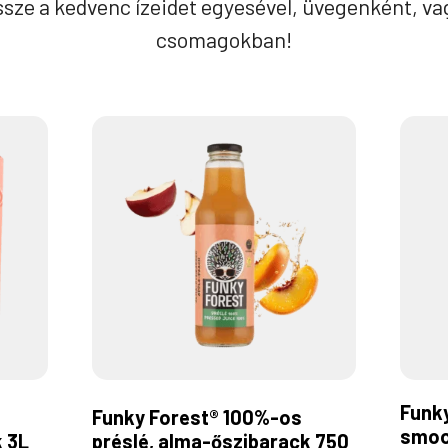
össze a kedvenc ízeidet egyesével, üvegenként, vag
csomagokban!
Funk
Funky Forest® 100%-os
smoo
k 3L
préslé, alma-őszibarack 750