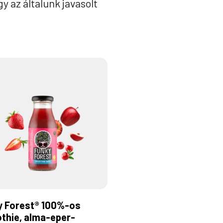
y az általunk javasolt
y Forest® 100%-os
thie, alma-eper-