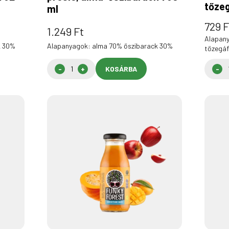
tőze
ml
729
F
1.249
Ft
Alapan
k 30%
Alapanyagok: alma 70% őszibarack 30%
tőzegáf
KOSÁRBA