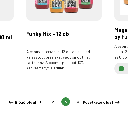
Mage
Funky Mix – 12 db
by Fu
00 ml
A csoma
A csomag összesen 12 darab általad
alma, 2
választott préslevet vagy smoothiet
és 6 db
tartalmaz. A csomagra most 10%
kedvezményt is adunk.
1
2
3
4
Előző oldal
Következő oldal