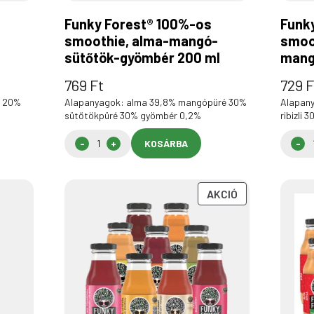
Funky Forest® 100%-os
Funk
smoothie, alma-mangó-
smoot
sütőtök-gyömbér 200 ml
mang
769
Ft
729
F
ő 20%
Alapanyagok: alma 39,8% mangópüré 30%
Alapany
sütőtökpüré 30% gyömbér 0,2%
ribizli
KOSÁRBA
AKCIÓS
AKCIÓ
TERMÉK