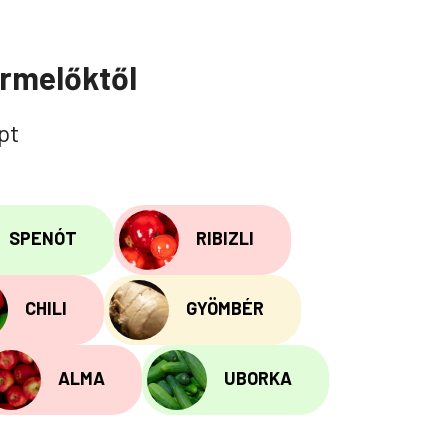
ermelőktől
pt
SPENÓT
RIBIZLI
CHILI
GYÖMBÉR
ALMA
UBORKA