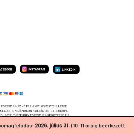
 FOREST” A HÁZIKÓ FARM KFT. 018322762 ILLETVE
46 LAJSTROMSZÁMOKON NYILVÁNTARTOTT EURÓPAI
ÉDJEGYE. THE ”FUNKY FOREST” IS A REGISTERED EU
ARK OF HÁZIKÓ FARM KFT., REGISTRATION NO.:
csomagfeladás:
2026. július 31.
(10–11 óráig beérkezett
2 AND 018322746