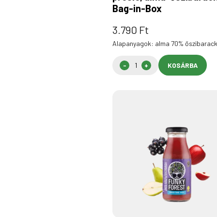
Bag-in-Box
3.790
Ft
Alapanyagok: alma 70% őszibarac
KOSÁRBA