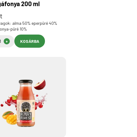
gáfonya 200 ml
t
yagok: alma 50% eperpüré 40%
onya-püré 10%
KOSÁRBA