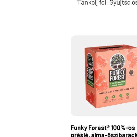
Tankolj fel! Gyűjtsd 
Funky Forest® 100%-os
préslé, alma-őszibarac