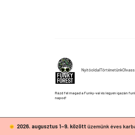
Nyitóoldal
Történetünk
Olvass
Rázd fel magad a Funky-val és legyen igazán fun
napod!
2026. augusztus 1–9. között
üzemünk éves karba