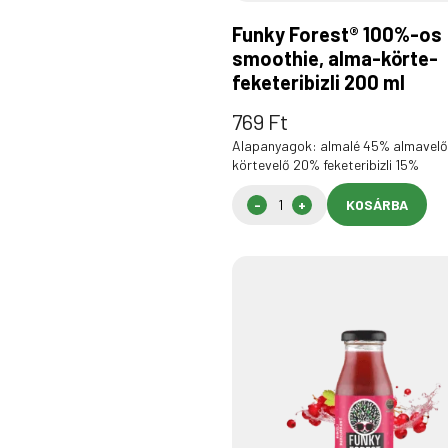
Funky Forest® 100%-os
smoothie, alma-körte-
feketeribizli 200 ml
769
Ft
Alapanyagok: almalé 45% almavel
körtevelő 20% feketeribizli 15%
KOSÁRBA