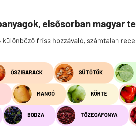
panyagok, elsősorban magyar t
5 különböző friss hozzávaló, számtalan rece
ŐSZIBARACK
SÜTŐTÖK
Y
MANGÓ
KÖRTE
BODZA
TŐZEGÁFONYA